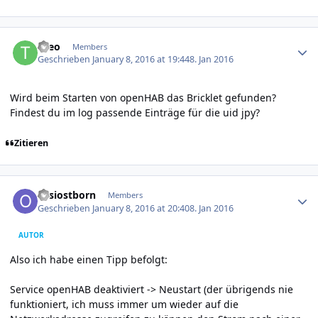
Author stats
theo
Members
Geschrieben
January 8, 2016 at 19:44
8. Jan 2016
Wird beim Starten von openHAB das Bricklet gefunden?
Findest du im log passende Einträge für die uid jpy?
Zitieren
Author stats
ossiostborn
Members
Geschrieben
January 8, 2016 at 20:40
8. Jan 2016
AUTOR
Also ich habe einen Tipp befolgt:
Service openHAB deaktiviert -> Neustart (der übrigends nie
funktioniert, ich muss immer um wieder auf die