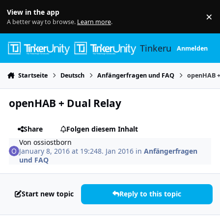
Skip to content
View in the app
×
Di
A better way to browse.
Learn more
.
Tinkerunity
Anmelden
Startseite
Deutsch
Anfängerfragen und FAQ
openHAB +
openHAB + Dual Relay
Share
Folgen diesem Inhalt
Von
ossiostborn
January 8, 2016 at 19:24
8. Jan 2016
in
Anfängerfragen
und FAQ
Start new topic
Reply to this topic
Author stats