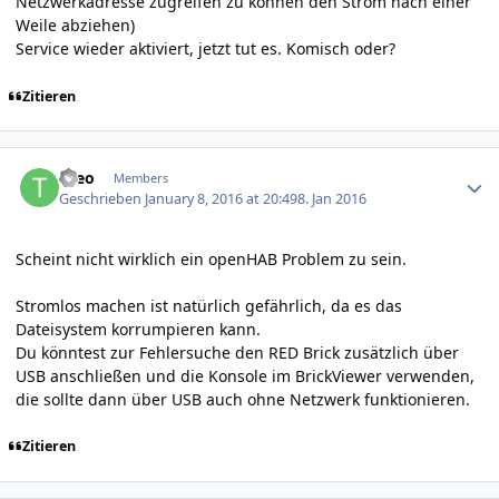
Netzwerkadresse zugreifen zu können den Strom nach einer
Weile abziehen)
Service wieder aktiviert, jetzt tut es. Komisch oder?
Zitieren
Author stats
theo
Members
Geschrieben
January 8, 2016 at 20:49
8. Jan 2016
Scheint nicht wirklich ein openHAB Problem zu sein.
Stromlos machen ist natürlich gefährlich, da es das
Dateisystem korrumpieren kann.
Du könntest zur Fehlersuche den RED Brick zusätzlich über
USB anschließen und die Konsole im BrickViewer verwenden,
die sollte dann über USB auch ohne Netzwerk funktionieren.
Zitieren