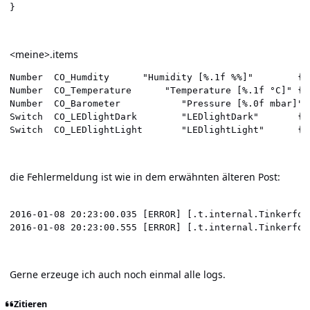
}
<meine>.items
Number 	CO_Humdity		"Humidity [%.1f %%]" 		{ tinkerforge="uid=hXk" }

Number 	CO_Temperature  	"Temperature [%.1f °C]"	{ tinkerforge="uid=e3G" }

Number 	CO_Barometer           "Pressure [%.0f mbar]"  	{ tinkerforge="uid=jns" }

Switch 	CO_LEDlightDark        "LEDlightDark" 		{ tinkerforge="uid=jpy,subid=relay1" }

die Fehlermeldung ist wie in dem erwähnten älteren Post:
2016-01-08 20:23:00.035 [ERROR] [.t.internal.Tinkerfor
Gerne erzeuge ich auch noch einmal alle logs.
Zitieren