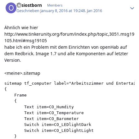
ossiostborn
Members
Geschrieben
January 8, 2016 at 19:24
8. Jan 2016
Ähnlich wie hier
http://www.tinkerunity.org/forum/index.php/topic,3051.msg19
105.html#msg19105
habe ich ein Problem mit dem Einrichten von openHab auf
dem Redbrick. Image 1.7 und alle Komponenten auf letzter
Version.
<meine>.sitemap
sitemap tf_computer label="Arbeitszimmer und Entertainm
{

    Frame

    {

        Text item=CO_Humdity

        Text item=CO_Temperature

        Text item=CO_Barometer

        Switch item=CO_LEDlightDark

        Switch item=CO_LEDlightLight

    }
