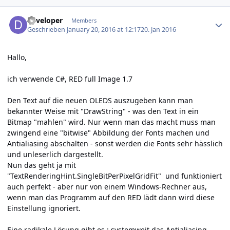
Author stats
developer
Members
Geschrieben
January 20, 2016 at 12:17
20. Jan 2016
Hallo,
ich verwende C#, RED full Image 1.7
Den Text auf die neuen OLEDS auszugeben kann man
bekannter Weise mit "DrawString" - was den Text in ein
Bitmap "mahlen" wird. Nur wenn man das macht muss man
zwingend eine "bitwise" Abbildung der Fonts machen und
Antialiasing abschalten - sonst werden die Fonts sehr hässlich
und unleserlich dargestellt.
Nun das geht ja mit
"TextRenderingHint.SingleBitPerPixelGridFit" und funktioniert
auch perfekt - aber nur von einem Windows-Rechner aus,
wenn man das Programm auf den RED lädt dann wird diese
Einstellung ignoriert.
Eine radikale Lösung gibt es : systemweit das Antialiasing