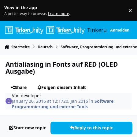
Skip to content
View in the app
×
Di
A better way to browse.
Learn more
.
Tinkerunity
Anmelden
Startseite
Deutsch
Software, Programmierung und externe
Antialiasing in Fonts auf RED (OLED
Ausgabe)
Share
Folgen diesem Inhalt
Von
developer
January 20, 2016 at 12:17
20. Jan 2016
in
Software,
Programmierung und externe Tools
Start new topic
Reply to this topic