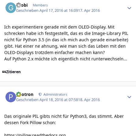
Grobi
Members
Geschrieben
April 17, 2016 at 16:09
17. Apr 2016
Ich experimentiere gerade mit dem OLED-Display. Mit
schrecken habe ich festgestellt, das es die Image-Library PIL
nicht für Python 3.5 (in das ich mich auch gerade einarbeite)
gibt. Hat einer ne ahnung, wie man sich das Leben mit den
OLED-Displays trotzdem einfacher machen kann?
Auf Python 2.x möchte ich eigentlich nicht runterwechseln...
Zitieren
Author stats
photron
Administrators
Geschrieben
April 18, 2016 at 07:58
18. Apr 2016
Das originale PIL gibts nicht für Python3, das stimmt. Aber
dessen Fork Pillow schon:
https://pillow.readthedocs.org