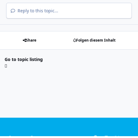
Reply to this topic...
Share
Folgen diesem Inhalt
Go to topic listing
Light Mode
Dark Mode
System Preference
f
i
x
y