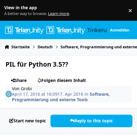
Skip to content
View in the app
×
Di
A better way to browse.
Learn more
.
Tinkerunity
Anmelden
Startseite
Deutsch
Software, Programmierung und externe
PIL für Python 3.5??
Share
Folgen diesem Inhalt
Von
Grobi
April 17, 2016 at 16:09
17. Apr 2016
in
Software,
Programmierung und externe Tools
Start new topic
Reply to this topic
Author stats