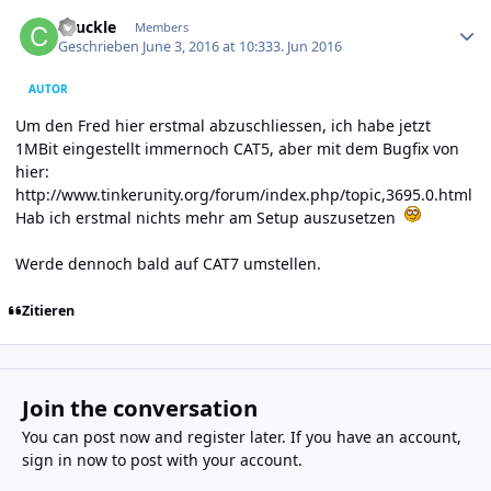
Author stats
chuckle
Members
Geschrieben
June 3, 2016 at 10:33
3. Jun 2016
AUTOR
Um den Fred hier erstmal abzuschliessen, ich habe jetzt
1MBit eingestellt immernoch CAT5, aber mit dem Bugfix von
hier:
http://www.tinkerunity.org/forum/index.php/topic,3695.0.html
Hab ich erstmal nichts mehr am Setup auszusetzen
Werde dennoch bald auf CAT7 umstellen.
Zitieren
Join the conversation
You can post now and register later. If you have an account,
sign in now
to post with your account.