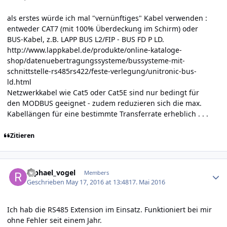
als erstes würde ich mal "vernünftiges" Kabel verwenden :
entweder CAT7 (mit 100% Überdeckung im Schirm) oder
BUS-Kabel, z.B. LAPP BUS L2/FIP - BUS FD P LD.
http://www.lappkabel.de/produkte/online-kataloge-
shop/datenuebertragungssysteme/bussysteme-mit-
schnittstelle-rs485rs422/feste-verlegung/unitronic-bus-
ld.html
Netzwerkkabel wie Cat5 oder Cat5E sind nur bedingt für
den MODBUS geeignet - zudem reduzieren sich die max.
Kabellängen für eine bestimmte Transferrate erheblich . . .
Zitieren
Author stats
raphael_vogel
Members
Geschrieben
May 17, 2016 at 13:48
17. Mai 2016
Ich hab die RS485 Extension im Einsatz. Funktioniert bei mir
ohne Fehler seit einem Jahr.