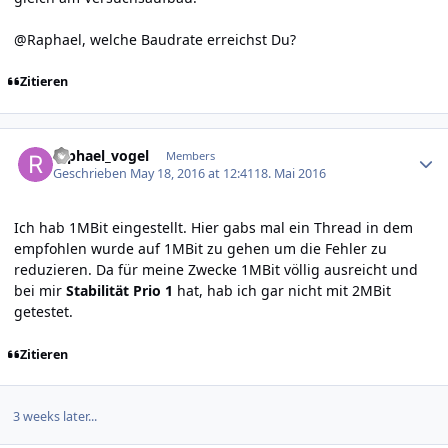
@Raphael, welche Baudrate erreichst Du?
Zitieren
Author stats
raphael_vogel
Members
Geschrieben
May 18, 2016 at 12:41
18. Mai 2016
Ich hab 1MBit eingestellt. Hier gabs mal ein Thread in dem
empfohlen wurde auf 1MBit zu gehen um die Fehler zu
reduzieren. Da für meine Zwecke 1MBit völlig ausreicht und
bei mir
Stabilität Prio 1
hat, hab ich gar nicht mit 2MBit
getestet.
Zitieren
3 weeks later...