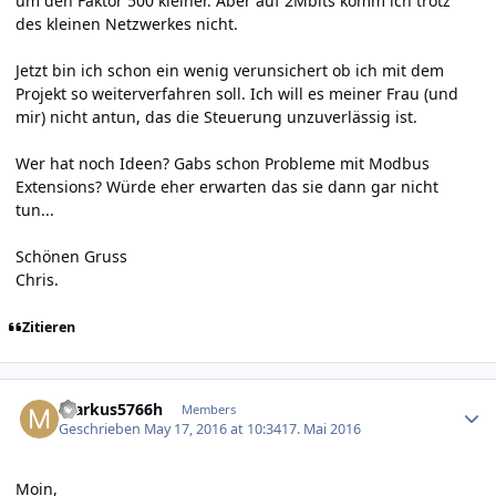
um den Faktor 500 kleiner. Aber auf 2Mbits komm ich trotz
des kleinen Netzwerkes nicht.
Jetzt bin ich schon ein wenig verunsichert ob ich mit dem
Projekt so weiterverfahren soll. Ich will es meiner Frau (und
mir) nicht antun, das die Steuerung unzuverlässig ist.
Wer hat noch Ideen? Gabs schon Probleme mit Modbus
Extensions? Würde eher erwarten das sie dann gar nicht
tun...
Schönen Gruss
Chris.
Zitieren
Author stats
markus5766h
Members
Geschrieben
May 17, 2016 at 10:34
17. Mai 2016
Moin,