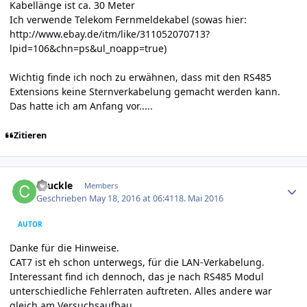
Kabellänge ist ca. 30 Meter
Ich verwende Telekom Fernmeldekabel (sowas hier:
http://www.ebay.de/itm/like/311052070713?
lpid=106&chn=ps&ul_noapp=true
)
Wichtig finde ich noch zu erwähnen, dass mit den RS485
Extensions keine Sternverkabelung gemacht werden kann.
Das hatte ich am Anfang vor.....
Zitieren
Author stats
chuckle
Members
Geschrieben
May 18, 2016 at 06:41
18. Mai 2016
AUTOR
Danke für die Hinweise.
CAT7 ist eh schon unterwegs, für die LAN-Verkabelung.
Interessant find ich dennoch, das je nach RS485 Modul
unterschiedliche Fehlerraten auftreten. Alles andere war
gleich am Versuchsaufbau.