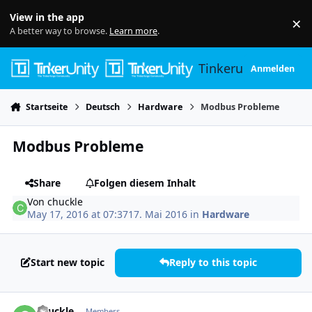
Skip to content
View in the app
×
Di
A better way to browse.
Learn more
.
Tinkerunity
Anmelden
Startseite
Deutsch
Hardware
Modbus Probleme
Modbus Probleme
Share
Folgen diesem Inhalt
Von
chuckle
May 17, 2016 at 07:37
17. Mai 2016
in
Hardware
Start new topic
Reply to this topic
Author stats
chuckle
Members