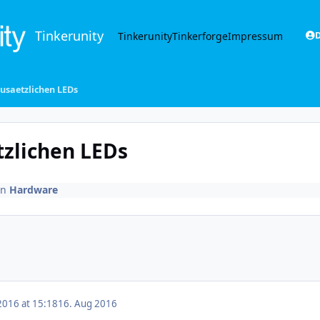
Tinkerunity
Tinkerunity
Tinkerforge
Impressum
D
zusaetzlichen LEDs
tzlichen LEDs
in
Hardware
2016 at 15:18
16. Aug 2016