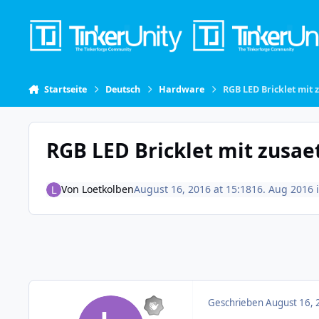
Skip to content
Startseite
Deutsch
Hardware
RGB LED Bricklet mit 
RGB LED Bricklet mit zusae
Von
Loetkolben
August 16, 2016 at 15:18
16. Aug 2016
Geschrieben
August 16, 