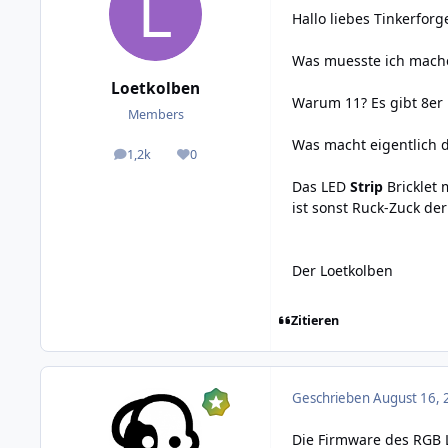
Hallo liebes Tinkerfor
Was muesste ich machen
Loetkolben
Warum 11? Es gibt 8er u
Members
Was macht eigentlich 
1,2k
0
posts
Reputation
Das LED
Strip
Bricklet 
ist sonst Ruck-Zuck de
Der Loetkolben
Zitieren
Geschrieben
August 16, 
Die Firmware des RGB L