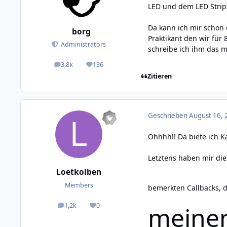
LED und dem LED Strip B
Da kann ich mir schon e
borg
Praktikant den wir für
Administrators
schreibe ich ihm das m
3,8k
136
posts
Reputation
Zitieren
Geschrieben
August 16, 
Ohhhh!! Da biete ich 
Letztens haben mir die
Loetkolben
Members
bemerkten Callbacks, 
meinem
1,2k
0
posts
Reputation