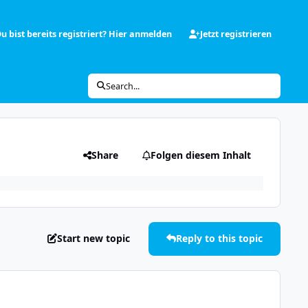
u bist bereits registriert? Hier anmelden
Jetzt registrieren
Search...
Share
Folgen diesem Inhalt
Start new topic
Reply to this topic