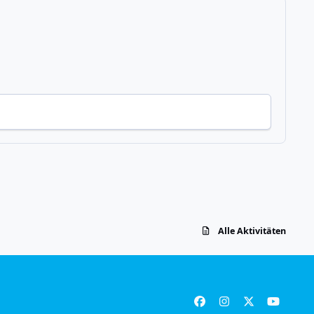
Alle Aktivitäten
f
i
x
y