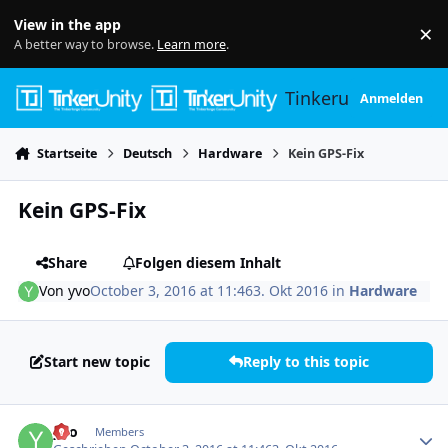
Skip to content
View in the app
×
Di
A better way to browse.
Learn more
.
Tinkerunity
Anmelden
Startseite
Deutsch
Hardware
Kein GPS-Fix
Kein GPS-Fix
Share
Folgen diesem Inhalt
Von
yvo
October 3, 2016 at 11:46
3. Okt 2016
in
Hardware
Start new topic
Reply to this topic
Author stats
yvo
Members