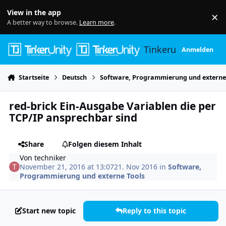
Skip to content
View in the app
×
Di
A better way to browse.
Learn more
.
Tinkerunity
Anmelden
Startseite
Deutsch
Software, Programmierung und externe
red-brick Ein-Ausgabe Variablen die per
TCP/IP ansprechbar sind
Share
Folgen diesem Inhalt
Von
techniker
November 21, 2016 at 13:07
21. Nov 2016
in
Software,
Programmierung und externe Tools
Start new topic
Reply to this topic