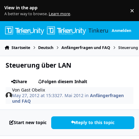
Skip to content
View in the app
×
Di
A better way to browse.
Learn more
.
Tinkerunity
Anmelden
Startseite
Deutsch
Anfängerfragen und FAQ
Steuerung
Steuerung über LAN
Share
Folgen diesem Inhalt
Von
Gast Obelix
May 27, 2012 at 15:33
27. Mai 2012
in
Anfängerfragen
und FAQ
Start new topic
Reply to this topic