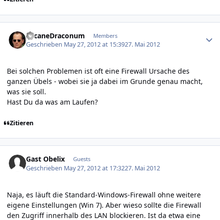
Author stats
ArcaneDraconum
Members
Geschrieben
May 27, 2012 at 15:39
27. Mai 2012
Bei solchen Problemen ist oft eine Firewall Ursache des
ganzen Übels - wobei sie ja dabei im Grunde genau macht,
was sie soll.
Hast Du da was am Laufen?
Zitieren
Gast Obelix
Guests
Geschrieben
May 27, 2012 at 17:32
27. Mai 2012
Naja, es läuft die Standard-Windows-Firewall ohne weitere
eigene Einstellungen (Win 7). Aber wieso sollte die Firewall
den Zugriff innerhalb des LAN blockieren. Ist da etwa eine