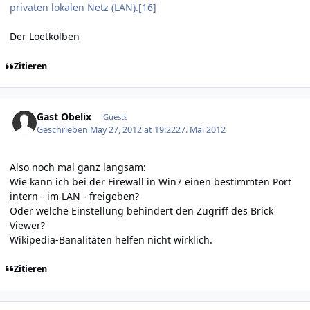
privaten lokalen Netz (LAN).[16]
Der Loetkolben
Zitieren
Gast Obelix
Guests
Geschrieben
May 27, 2012 at 19:22
27. Mai 2012
Also noch mal ganz langsam:
Wie kann ich bei der Firewall in Win7 einen bestimmten Port
intern - im LAN - freigeben?
Oder welche Einstellung behindert den Zugriff des Brick
Viewer?
Wikipedia-Banalitäten helfen nicht wirklich.
Zitieren
Author stats