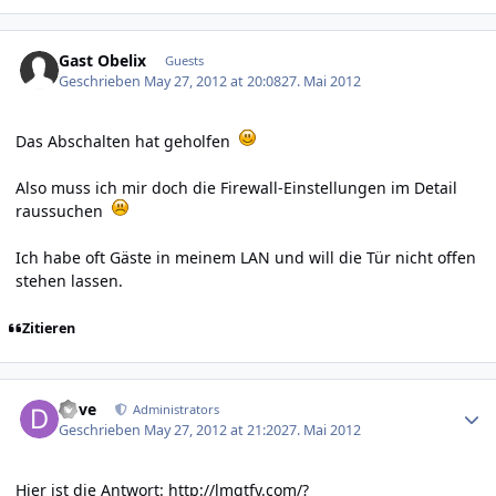
Gast Obelix
Guests
Geschrieben
May 27, 2012 at 20:08
27. Mai 2012
Das Abschalten hat geholfen
Also muss ich mir doch die Firewall-Einstellungen im Detail
raussuchen
Ich habe oft Gäste in meinem LAN und will die Tür nicht offen
stehen lassen.
Zitieren
Author stats
dove
Administrators
Geschrieben
May 27, 2012 at 21:20
27. Mai 2012
Hier ist die Antwort:
http://lmgtfy.com/?