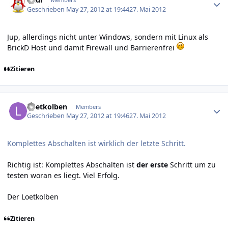
Geschrieben
May 27, 2012 at 19:44
27. Mai 2012
Jup, allerdings nicht unter Windows, sondern mit Linux als
BrickD Host und damit Firewall und Barrierenfrei
Zitieren
Author stats
Loetkolben
Members
Geschrieben
May 27, 2012 at 19:46
27. Mai 2012
Komplettes Abschalten ist wirklich der letzte Schritt.
Richtig ist: Komplettes Abschalten ist
der erste
Schritt um zu
testen woran es liegt. Viel Erfolg.
Der Loetkolben
Zitieren