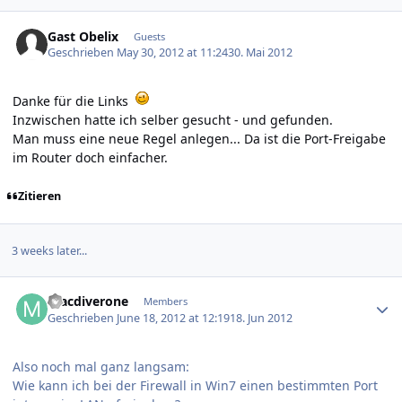
Gast Obelix
Guests
Geschrieben
May 30, 2012 at 11:24
30. Mai 2012
Danke für die Links
Inzwischen hatte ich selber gesucht - und gefunden.
Man muss eine neue Regel anlegen... Da ist die Port-Freigabe
im Router doch einfacher.
Zitieren
3 weeks later...
Author stats
macdiverone
Members
Geschrieben
June 18, 2012 at 12:19
18. Jun 2012
Also noch mal ganz langsam:
Wie kann ich bei der Firewall in Win7 einen bestimmten Port