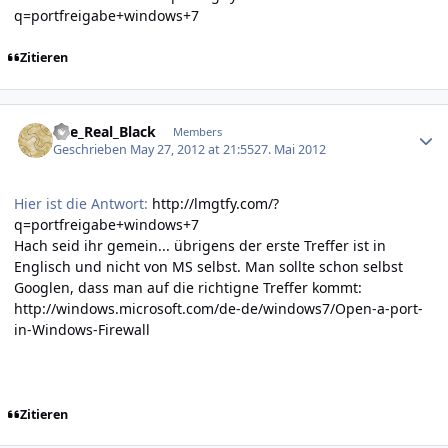
q=portfreigabe+windows+7
Zitieren
Author stats
The_Real_Black
Members
Geschrieben
May 27, 2012 at 21:55
27. Mai 2012
Hier ist die Antwort:
http://lmgtfy.com/?
q=portfreigabe+windows+7
Hach seid ihr gemein... übrigens der erste Treffer ist in
Englisch und nicht von MS selbst. Man sollte schon selbst
Googlen, dass man auf die richtigne Treffer kommt:
http://windows.microsoft.com/de-de/windows7/Open-a-port-
in-Windows-Firewall
Zitieren