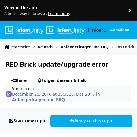
Skip to content
View in the app
×
Di
A better way to browse.
Learn more
.
Tinkerunity
Anmelden
Startseite
Deutsch
Anfängerfragen und FAQ
RED Brick
RED Brick update/upgrade error
Share
Folgen diesem Inhalt
Von
maxico
December 28, 2016 at 23:33
28. Dez 2016
in
Anfängerfragen und FAQ
Start new topic
Reply to this topic
Author stats