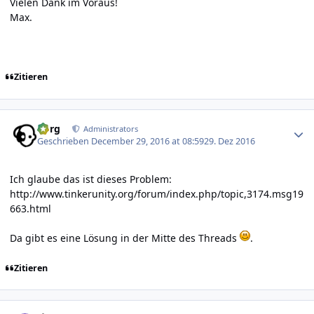
Vielen Dank im Voraus!
Max.
Zitieren
Author stats
borg
Administrators
Geschrieben
December 29, 2016 at 08:59
29. Dez 2016
Ich glaube das ist dieses Problem:
http://www.tinkerunity.org/forum/index.php/topic,3174.msg19
663.html
Da gibt es eine Lösung in der Mitte des Threads
.
Zitieren
Author stats