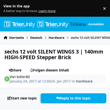
Skip to content
View in the app
×
Di
A better way to browse.
Learn more
.
Tinkerunity
Anmelden
Startseite
Deutsch
Hardware
sechs 12 volt SILENT WIN
sechs 12 volt SILENT WINGS 3 | 140mm
HIGH-SPEED Stepper Brick
Share
Folgen diesem Inhalt
Von
koller80
January 24, 2017 at 12:00
24. Jan 2017
in
Hardware
Start new topic
Reply to this topic