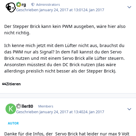
borg
Administrators
Geschrieben
January 24, 2017 at 13:01
24. Jan 2017
Der Stepper Brick kann kein PWM ausgeben, wäre hier also
nicht richtig.
Ich kenne mich jetzt mit dem Lüfter nicht aus, brauchst du
das PWM nur als Signal? In dem Fall kannst du den Servo
Brick nutzen und mit einem Servo Brick alle Lüfter steuern.
Ansonsten müsstest du den DC Brick nutzen (das wäre
allerdings preislich nicht besser als der Stepper Brick).
Zitieren
Author stats
koller80
Members
Geschrieben
January 24, 2017 at 13:40
24. Jan 2017
AUTOR
Danke für die Infos, der Servo Brick hat leider nur max 9 Volt