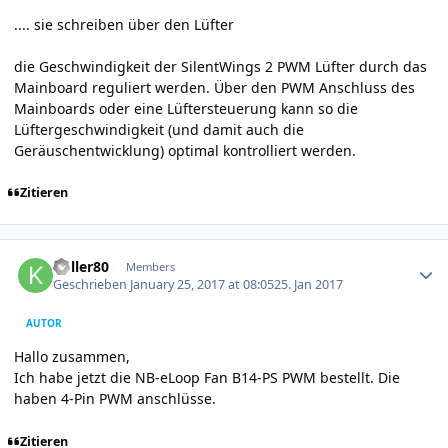
.... sie schreiben über den Lüfter
die Geschwindigkeit der SilentWings 2 PWM Lüfter durch das
Mainboard reguliert werden. Über den PWM Anschluss des
Mainboards oder eine Lüftersteuerung kann so die
Lüftergeschwindigkeit (und damit auch die
Geräuschentwicklung) optimal kontrolliert werden.
Zitieren
Author stats
koller80
Members
Geschrieben
January 25, 2017 at 08:05
25. Jan 2017
AUTOR
Hallo zusammen,
Ich habe jetzt die NB-eLoop Fan B14-PS PWM bestellt. Die
haben 4-Pin PWM anschlüsse.
Zitieren