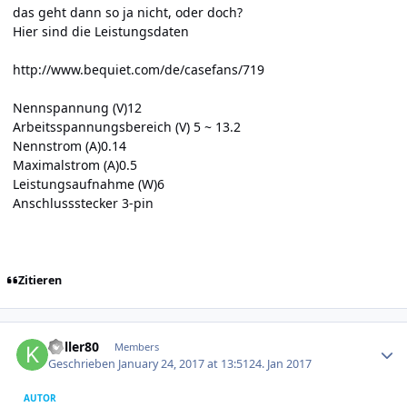
das geht dann so ja nicht, oder doch?
Hier sind die Leistungsdaten
http://www.bequiet.com/de/casefans/719
Nennspannung (V)12
Arbeitsspannungsbereich (V) 5 ~ 13.2
Nennstrom (A)0.14
Maximalstrom (A)0.5
Leistungsaufnahme (W)6
Anschlussstecker 3-pin
Zitieren
Author stats
koller80
Members
Geschrieben
January 24, 2017 at 13:51
24. Jan 2017
AUTOR