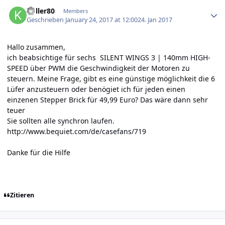
Author stats
koller80
Members
Geschrieben
January 24, 2017 at 12:00
24. Jan 2017
Hallo zusammen,
ich beabsichtige für sechs SILENT WINGS 3 | 140mm HIGH-
SPEED über PWM die Geschwindigkeit der Motoren zu
steuern. Meine Frage, gibt es eine günstige möglichkeit die 6
Lüfer anzusteuern oder benögiet ich für jeden einen
einzenen Stepper Brick für 49,99 Euro? Das wäre dann sehr
teuer
Sie sollten alle synchron laufen.
http://www.bequiet.com/de/casefans/719
Danke für die Hilfe
Zitieren
Author stats