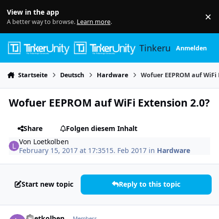
Skip to content
View in the app
×
Di
A better way to browse.
Learn more
.
Tinkerunity
Anmelden
Startseite
Deutsch
Hardware
Wofuer EEPROM auf WiFi E
Wofuer EEPROM auf WiFi Extension 2.0?
Share
Folgen diesem Inhalt
Von
Loetkolben
February 15, 2017 at 17:35
15. Feb 2017
in
Hardware
Start new topic
Reply to this topic
Author stats
Loetkolben
Members