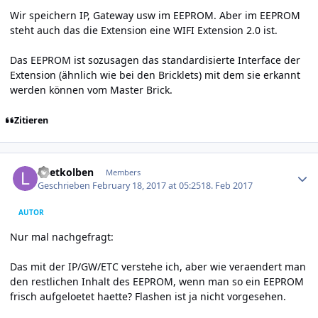
Wir speichern IP, Gateway usw im EEPROM. Aber im EEPROM
steht auch das die Extension eine WIFI Extension 2.0 ist.
Das EEPROM ist sozusagen das standardisierte Interface der
Extension (ähnlich wie bei den Bricklets) mit dem sie erkannt
werden können vom Master Brick.
Zitieren
Author stats
Loetkolben
Members
Geschrieben
February 18, 2017 at 05:25
18. Feb 2017
AUTOR
Nur mal nachgefragt:
Das mit der IP/GW/ETC verstehe ich, aber wie veraendert man
den restlichen Inhalt des EEPROM, wenn man so ein EEPROM
frisch aufgeloetet haette? Flashen ist ja nicht vorgesehen.