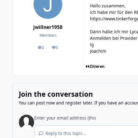
Hallo zusammen,
ich habe mir für den R
https://www.tinkerforg
jwillner1958
Dann habe ich mir Lyc
Members
Anmelden bei Provider 
lg
2
0
posts
Reputation
Joachim
Zitieren
Join the conversation
You can post now and register later. If you have an accou
Reply to this topic...