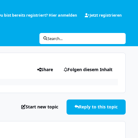
u bist bereits registriert? Hier anmelden
Jetzt registrieren
Search...
Share
Folgen diesem Inhalt
Start new topic
Reply to this topic