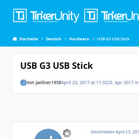
Skip to content
Startseite
Deutsch
Hardware
USB G3 USB Stick
USB G3 USB Stick
Von
jwillner1958
April 23, 2017 at 11:32
23. Apr 2017
i
Geschrieben
April 23, 20