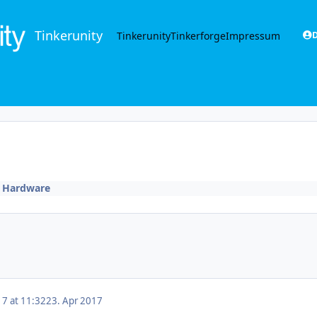
Tinkerunity
Tinkerunity
Tinkerforge
Impressum
D
n
Hardware
17 at 11:32
23. Apr 2017