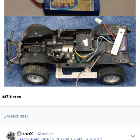
Zitieren
2 weeks later...
Author stats
AuronX
Members
Geschrieben
June 15, 2012 at 18:59
15. Jun 2012