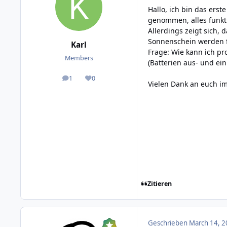
Hallo, ich bin das erst
genommen, alles funkt
Allerdings zeigt sich,
Sonnenschein werden f
Karl
Frage: Wie kann ich pr
Members
(Batterien aus- und ein
1
0
posts
Reputation
Vielen Dank an euch im
Zitieren
Geschrieben
March 14, 2