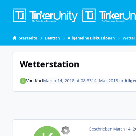
Skip to content
Startseite
Deutsch
Allgemeine Diskussionen
Wetter
Wetterstation
Von
Karl
March 14, 2018 at 08:33
14. Mär 2018
in
Allge
Geschrieben
March 14, 2