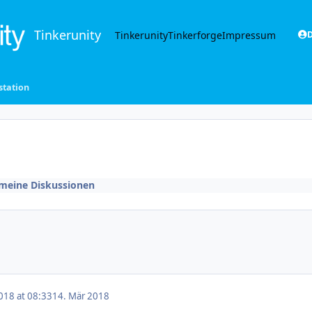
Tinkerunity
Tinkerunity
Tinkerforge
Impressum
D
station
meine Diskussionen
018 at 08:33
14. Mär 2018