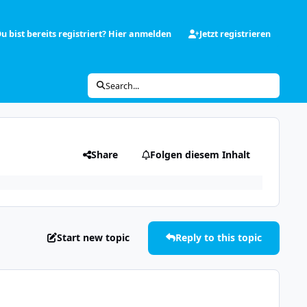
u bist bereits registriert? Hier anmelden
Jetzt registrieren
Search...
Share
Folgen diesem Inhalt
Start new topic
Reply to this topic