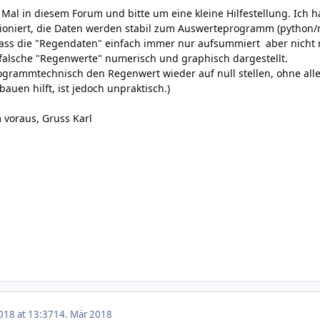
e Mal in diesem Forum und bitte um eine kleine Hilfestellung. Ich ha
ioniert, die Daten werden stabil zum Auswerteprogramm (python/ma
 dass die "Regendaten" einfach immer nur aufsummiert aber nicht m
alsche "Regenwerte" numerisch und graphisch dargestellt.
ogrammtechnisch den Regenwert wieder auf null stellen, ohne all
bauen hilft, ist jedoch unpraktisch.)
 voraus, Gruss Karl
018 at 13:37
14. Mär 2018