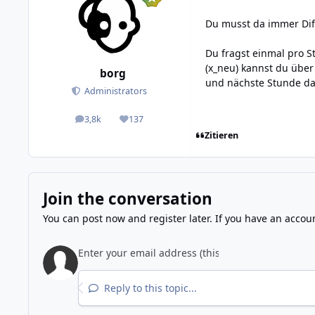
Du musst da immer Diff
Du fragst einmal pro S
(x_neu) kannst du über
borg
und nächste Stunde das
Administrators
3,8k
137
posts
Reputation
Zitieren
Join the conversation
You can post now and register later. If you have an accou
Reply to this topic...