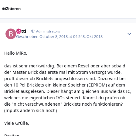
Zitieren
Author stats
batti
Administrators
Geschrieben
October 8, 2018 at 04:54
8. Okt 2018
Hallo MiRo,
das ist sehr merkwürdig. Bei einem Reset oder aber sobald
der Master Brick das erste mal mit Strom versorgt wurde,
prüft dieser ob Bricklets angeschlossen sind. Dazu wird bei
den 10 Pol Bricklets ein kleiner Speicher (EEPROM) auf dem
Bricklet ausgelesen. Dieser hängt am gleichen Bus wie das IC,
welches die eigentlichen I/Os steuert. Kannst du prüfen ob
die "nicht verschwundenen" Bricklets noch funktionieren?
(Inputs ändern sich noch)
Viele Grüße,
Bastian