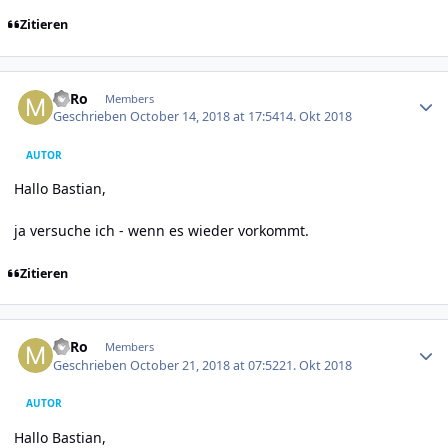
Zitieren
Author stats
MiRo
Members
Geschrieben
October 14, 2018 at 17:54
14. Okt 2018
AUTOR
Hallo Bastian,
ja versuche ich - wenn es wieder vorkommt.
Zitieren
Author stats
MiRo
Members
Geschrieben
October 21, 2018 at 07:52
21. Okt 2018
AUTOR
Hallo Bastian,