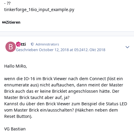
- ??
tinkerforge_16io_input_example.py
Zitieren
Author stats
batti
Administrators
Geschrieben
October 12, 2018 at 05:24
12. Okt 2018
Hallo MiRo,
wenn die IO-16 im Brick Viewer nach dem Connect (löst ein
ennumerate aus) nicht auftauchen, dann meint der Master
Brick auch das er keine Bricklet angeschlossen hätte. Der
Master Brick taucht aber auf, ja?
Kannst du über den Brick Viewer zum Beispiel die Status LED
vom Master Brick ein/ausschalten? (Häkchen neben dem
Reset Button).
VG Bastian