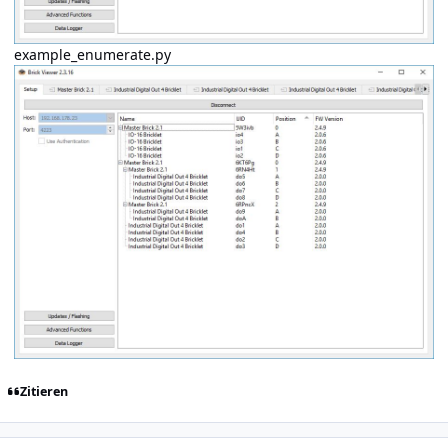
example_enumerate.py
Zitieren
Author stats