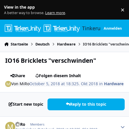
Skip to content
View in the app
×
Di
A better way to browse.
Learn more
.
Tinkerunity
Anmelden
Startseite
Deutsch
Hardware
IO16 Bricklets "verschwi
IO16 Bricklets "verschwinden"
Share
Folgen diesem Inhalt
Von
MiRo
October 5, 2018 at 18:32
5. Okt 2018
in
Hardware
Start new topic
Reply to this topic
Author stats
MiRo
Members