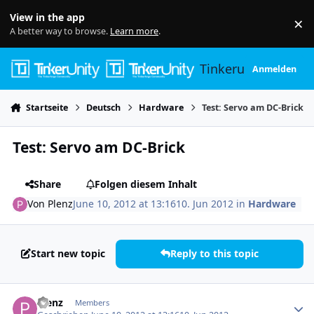
Skip to content
View in the app
×
Di
A better way to browse.
Learn more
.
Tinkerunity
Anmelden
Startseite
Deutsch
Hardware
Test: Servo am DC-Brick
Test: Servo am DC-Brick
Share
Folgen diesem Inhalt
Von
Plenz
June 10, 2012 at 13:16
10. Jun 2012
in
Hardware
Start new topic
Reply to this topic
Author stats
Plenz
Members