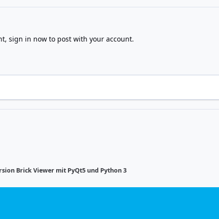
nt,
sign in now
to post with your account.
rsion Brick Viewer mit PyQt5 und Python 3