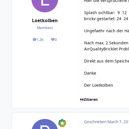
Hier die versprochene 
Splash sichtbar: 9 12
brickv gestartet: 24 2
Loetkolben
Members
Ungefaehr nach der Ha
1,2k
0
posts
Reputation
Nach max. 2 Sekunden 
AirQualityBricklet Pro
Direkt aus dem Speiche
Danke
Der Loetkolben
Zitieren
Geschrieben
March 7, 20