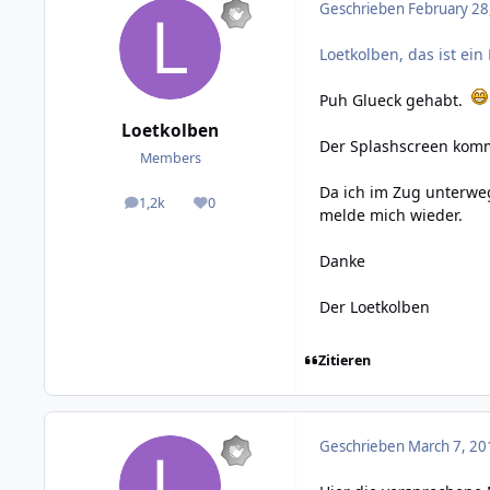
Geschrieben
February 28
Loetkolben, das ist ein 
Puh Glueck gehabt.
Loetkolben
Der Splashscreen komm
Members
Da ich im Zug unterweg
1,2k
0
posts
Reputation
melde mich wieder.
Danke
Der Loetkolben
Zitieren
Geschrieben
March 7, 20