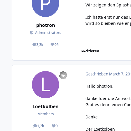
Wir zeigen den Splashs
Ich hatte erst nur das
wird so bleiben wie er j
photron
Administrators
3,3k
96
posts
Reputation
Zitieren
Geschrieben
March 7, 20
Hallo photron,
danke fuer die Antwor
Gibt es denn einen Co
Loetkolben
Members
Danke
1,2k
0
posts
Reputation
Der Loetkolben