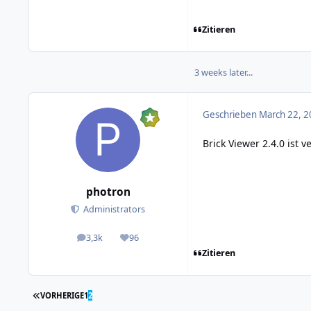
Zitieren
3 weeks later...
Geschrieben
March 22, 2
Brick Viewer 2.4.0 ist v
photron
Administrators
3,3k
96
posts
Reputation
Zitieren
ERSTE SEITE
VORHERIGE
1
2