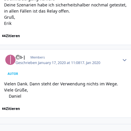
Deine Szenarien habe ich sicherheitshalber nochmal getestet,
in allen Fällen ist das Relay offen.
Gruß,
Erik
Zitieren
Author stats
|-8-|
Members
Geschrieben
January 17, 2020 at 11:08
17. Jan 2020
AUTOR
Vielen Dank. Dann steht der Verwendung nichts im Wege.
Viele Grüße,
Daniel
Zitieren