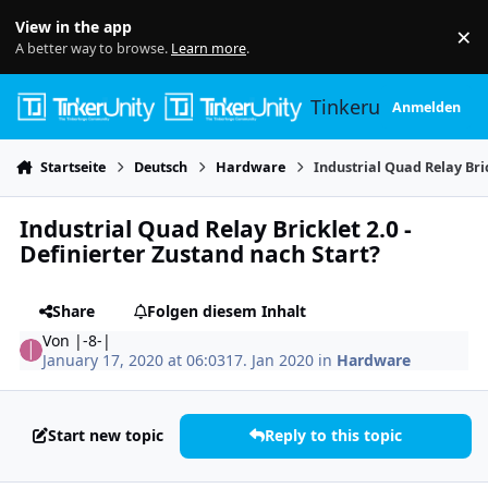
Skip to content
View in the app
×
Di
A better way to browse.
Learn more
.
Tinkerunity
Anmelden
Startseite
Deutsch
Hardware
Industrial Quad Relay Bric
Industrial Quad Relay Bricklet 2.0 -
Definierter Zustand nach Start?
Share
Folgen diesem Inhalt
Von
|-8-|
January 17, 2020 at 06:03
17. Jan 2020
in
Hardware
Start new topic
Reply to this topic