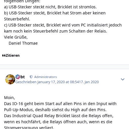
folgenden Dingen:
a) USB-Stecker steckt nicht, Bricklet ist stromlos.
b) USB-Stecker steckt, Bricklet hat Strom aber keinen
Steuerbefehl.
c) USB-Stecker steckt, Bricklet wird vom PC initialisiert jedoch
kam noch kein Steuerbefehl zum Schalten der Relais.
Viele Grüße,
Daniel Thomae
Zitieren
Author stats
rtrbt
Administrators
Geschrieben
January 17, 2020 at 08:54
17. Jan 2020
Moin,
Das IO-16 geht beim Start auf allen Pins in den Input with
Pull-Up-Modus, deshalb siehst du High auf den Pins.
Das Industrial Quad Relay Bricklet lässt die Relays offen,
wenn es hochfährt, die Relays öffnen auch, wenn es die
Stromversorgung verliert.