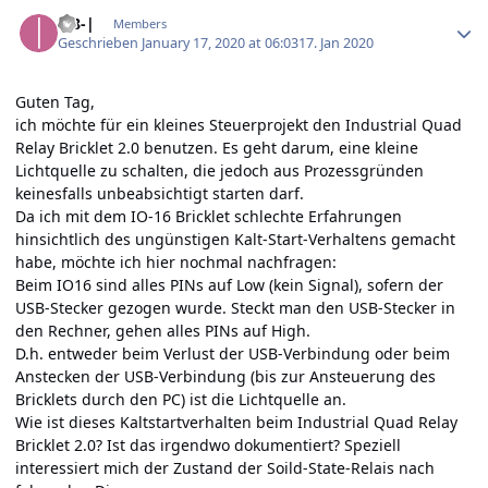
Author stats
|-8-|
Members
Geschrieben
January 17, 2020 at 06:03
17. Jan 2020
Guten Tag,
ich möchte für ein kleines Steuerprojekt den Industrial Quad
Relay Bricklet 2.0 benutzen. Es geht darum, eine kleine
Lichtquelle zu schalten, die jedoch aus Prozessgründen
keinesfalls unbeabsichtigt starten darf.
Da ich mit dem IO-16 Bricklet schlechte Erfahrungen
hinsichtlich des ungünstigen Kalt-Start-Verhaltens gemacht
habe, möchte ich hier nochmal nachfragen:
Beim IO16 sind alles PINs auf Low (kein Signal), sofern der
USB-Stecker gezogen wurde. Steckt man den USB-Stecker in
den Rechner, gehen alles PINs auf High.
D.h. entweder beim Verlust der USB-Verbindung oder beim
Anstecken der USB-Verbindung (bis zur Ansteuerung des
Bricklets durch den PC) ist die Lichtquelle an.
Wie ist dieses Kaltstartverhalten beim Industrial Quad Relay
Bricklet 2.0? Ist das irgendwo dokumentiert? Speziell
interessiert mich der Zustand der Soild-State-Relais nach