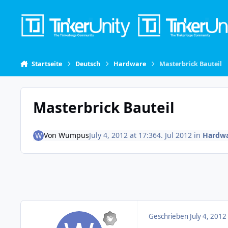
Skip to content
Startseite
Deutsch
Hardware
Masterbrick Bauteil
Masterbrick Bauteil
Von
Wumpus
July 4, 2012 at 17:36
4. Jul 2012
in
Hardw
Geschrieben
July 4, 2012