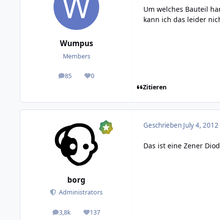
Um welches Bauteil ha
kann ich das leider nic
Wumpus
Members
85
0
posts
Reputation
Zitieren
Geschrieben
July 4, 2012
Das ist eine Zener Diod
borg
Administrators
3,8k
137
posts
Reputation