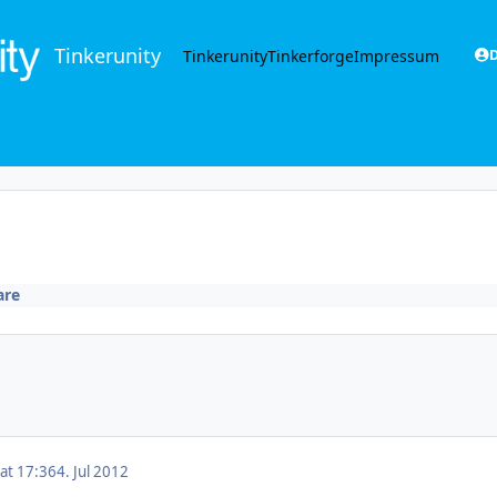
Tinkerunity
Tinkerunity
Tinkerforge
Impressum
D
are
 at 17:36
4. Jul 2012