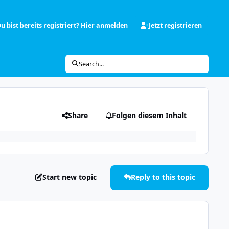
u bist bereits registriert? Hier anmelden
Jetzt registrieren
Search...
Share
Folgen diesem Inhalt
Start new topic
Reply to this topic