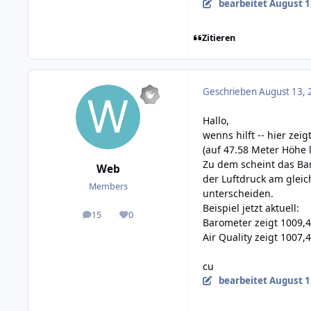
bearbeitet
August 1
Zitieren
Geschrieben
August 13, 
Hallo,
wenns hilft -- hier ze
(auf 47.58 Meter Höhe 
Zu dem scheint das Bar
Web
der Luftdruck am gleic
Members
unterscheiden.
Beispiel jetzt aktuell:
15
0
posts
Reputation
Barometer zeigt 1009,
Air Quality zeigt 1007
cu
bearbeitet
August 1