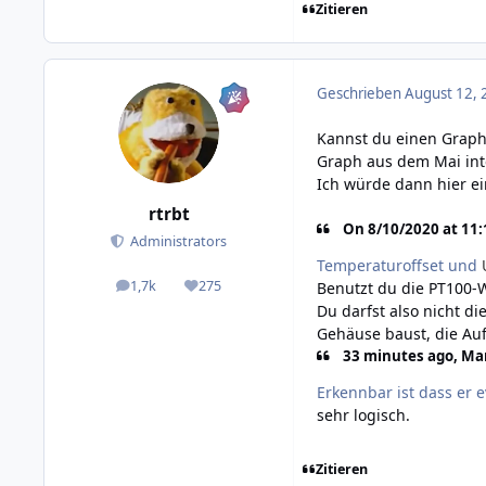
Zitieren
Geschrieben
August 12, 
Kannst du einen Graph
Graph aus dem Mai inte
Ich würde dann hier e
rtrbt
On 8/10/2020 at 11:
Administrators
Temperaturoffset und
1,7k
275
Benutzt du die PT100-W
posts
Reputation
Du darfst also nicht di
Gehäuse baust, die Au
33 minutes ago, Man
Erkennbar ist dass er 
sehr logisch.
Zitieren