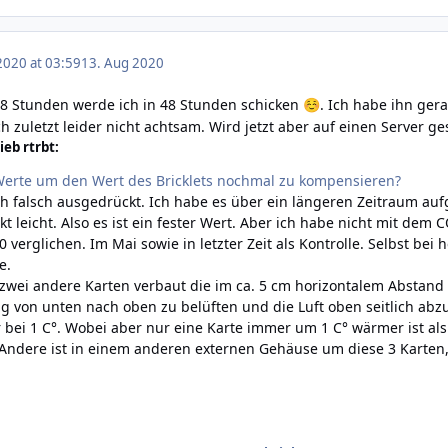
2020 at 03:59
13. Aug 2020
48 Stunden werde ich in 48 Stunden schicken
. Ich habe ihn ger
☺️
h zuletzt leider nicht achtsam. Wird jetzt aber auf einen Server g
eb rtrbt:
Werte um den Wert des Bricklets nochmal zu kompensieren?
ch falsch ausgedrückt. Ich habe es über ein längeren Zeitraum au
nkt leicht. Also es ist ein fester Wert. Aber ich habe nicht mit d
verglichen. Im Mai sowie in letzter Zeit als Kontrolle. Selbst bei
e.
wei andere Karten verbaut die im ca. 5 cm horizontalem Abstand z
g von unten nach oben zu belüften und die Luft oben seitlich abz
 bei 1 C°. Wobei aber nur eine Karte immer um 1 C° wärmer ist als
 Andere ist in einem anderen externen Gehäuse um diese 3 Karten, 