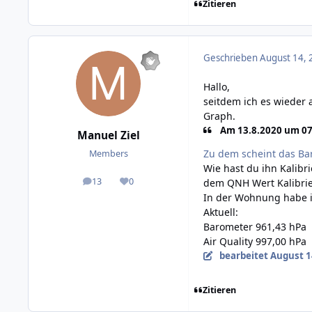
Zitieren
Geschrieben
August 14, 
Hallo,
seitdem ich es wieder
Graph.
Am 13.8.2020 um 07
Manuel Ziel
Zu dem scheint das Bar
Members
Wie hast du ihn Kalibr
13
0
dem QNH Wert Kalibrie
posts
Reputation
In der Wohnung habe i
Aktuell:
Barometer 961,43 hPa
Air Quality 997,00 hPa
bearbeitet
August 1
Zitieren