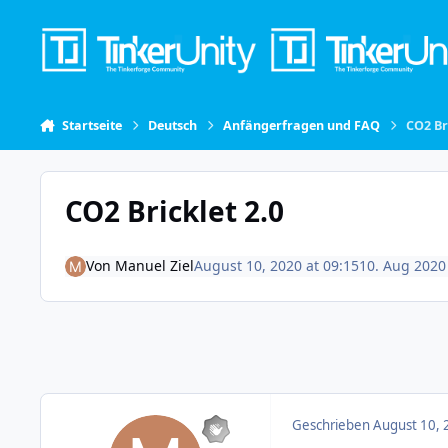
Skip to content
Startseite
Deutsch
Anfängerfragen und FAQ
CO2 Br
CO2 Bricklet 2.0
Von
Manuel Ziel
August 10, 2020 at 09:15
10. Aug 2020
Geschrieben
August 10, 