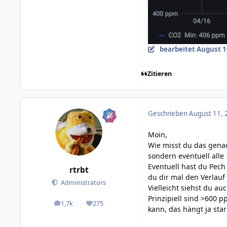
bearbeitet
August 1
Zitieren
Geschrieben
August 11, 
Moin,
Wie misst du das genau
sondern eventuell alle
Eventuell hast du Pec
rtrbt
du dir mal den Verlauf
Administrators
Vielleicht siehst du au
Prinzipiell sind >600 
1,7k
275
posts
Reputation
kann, das hängt ja sta