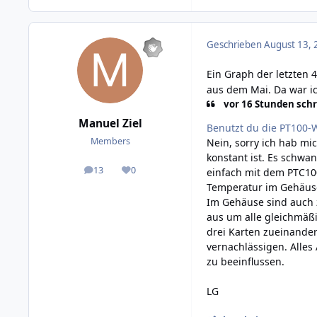
Geschrieben
August 13, 
Ein Graph der letzten 
aus dem Mai. Da war ic
vor 16 Stunden schri
Manuel Ziel
Benutzt du die PT100-
Members
Nein, sorry ich hab mi
konstant ist. Es schwa
13
0
einfach mit dem PTC100 
posts
Reputation
Temperatur im Gehäus
Im Gehäuse sind auch z
aus um alle gleichmäßi
drei Karten zueinander
vernachlässigen. Alles
zu beeinflussen.
LG