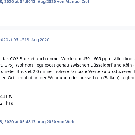
3, 2020 at 04:00
13. Aug 2020
von Manuel Ziel
2020 at 05:45
13. Aug 2020
igt das CO2 Bricklet auch immer Werte um 450 - 665 ppm. Allerdin
lt. GPS). Wohnort liegt excat genau zwischen Düsseldorf und Köln
ometer Bricklet 2.0 immer höhere Fantasie Werte zu produzieren h
hen Ort - egal ob in der Wohnung oder ausserhalb (Balkon) ja gle
444 hPa
,42 hPa
3, 2020 at 05:48
13. Aug 2020
von Web