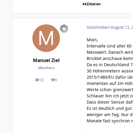
Zitieren
Geschrieben
August 12, 
Moin,
Intervalle sind aller 6
Messwert. Danach wird 
Bricklet anschaue komm
Manuel Ziel
Da es in Deutschland 7
Members
30 Höhenmetern aussie
2015/1480/EU dafür übe
13
0
posts
Reputation
momentan auf 2m Höhe.
Werte schon grenzwärti
Schlauer bin ich jetzt
Dass dieser Sensor daf
Es ist deutlich und g
weniger am Tag. Nur da
Monate fast synchron m