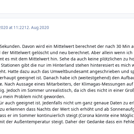
2020 at 11:22
12. Aug 2020
0 Sekunden. Davon wird ein Mittelwert berechnet der nach 30 Min an
der Mittelwert gelöscht und neu berechnet. Aber allein wenn ich m
t es mit dem Mittelwert hin. Sehe da auch keine plötzlichen zu h
 Stationen gibt die nur im Hinterland stehen hinteresiert es mich 
ht. Hatte dazu auch das Umweltbundesamt angeschrieben und spezi
rhaupt geeignet ist. Danach habe ich (weitestgehend) den Aufbau r
 Nach Aussage eines Mitarbeiters, der Klimagas-Messungen auf
g. Jedoch im Sommer unrealistisch, da ich dies nicht in einer Gr
 zu mein Problem nicht geworden.
ür auch geeignet ist. Jedenfalls nicht um ganz genaue Daten zu e
ut zu erkennen dass Nachts der Wert sich erhöht und ab Sonnenau
ss er im Sommer kontinuierlich steigt (Corona könnte eine Möglichk
it der Außentemperatur steigt. Daher der Gedanke dass ein Fehle