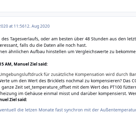
2020 at 11:56
12. Aug 2020
 des Tagesverlaufs, oder am besten über 48 Stunden aus den letzt
ressant, falls du die Daten alle noch hast.
inen ähnlichen Aufbau hinstellen um Vergleichswerte zu bekomme
15 AM, Manuel Ziel said:
Umgebungsluftdruck für zusätzliche Kompensation wird durch B
erte um den Wert des Bricklets nochmal zu kompensieren? Das CO2
e ganze Zeit set_temperature_offset mit dem Wert des PT100 füttern
fheizung im Gehäuse einmal misst und darüber kompensierst. Wen
uel Ziel said:
eventuell die letzen Monate fast synchron mit der Außentemperatur