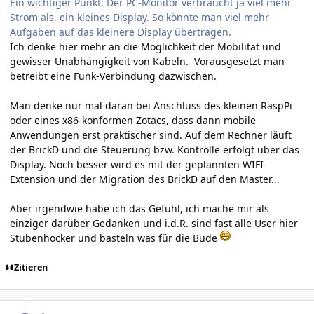
Ein wichtiger Punkt: Der PC-Monitor verbraucht ja viel mehr
Strom als, ein kleines Display. So könnte man viel mehr
Aufgaben auf das kleinere Display übertragen.
Ich denke hier mehr an die Möglichkeit der Mobilität und
gewisser Unabhängigkeit von Kabeln. Vorausgesetzt man
betreibt eine Funk-Verbindung dazwischen.
Man denke nur mal daran bei Anschluss des kleinen RaspPi
oder eines x86-konformen Zotacs, dass dann mobile
Anwendungen erst praktischer sind. Auf dem Rechner läuft
der BrickD und die Steuerung bzw. Kontrolle erfolgt über das
Display. Noch besser wird es mit der geplannten WIFI-
Extension und der Migration des BrickD auf den Master...
Aber irgendwie habe ich das Gefühl, ich mache mir als
einziger darüber Gedanken und i.d.R. sind fast alle User hier
Stubenhocker und basteln was für die Bude
Zitieren
Author stats