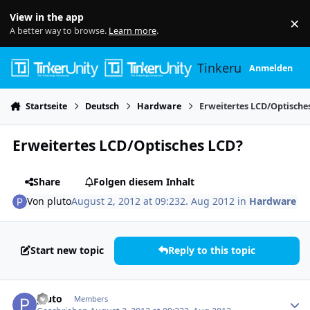
Skip to content
View in the app
×
Di
A better way to browse.
Learn more
.
Tinkerunity
Anmelden
Startseite
Deutsch
Hardware
Erweitertes LCD/Optische
Erweitertes LCD/Optisches LCD?
Share
Folgen diesem Inhalt
Von
pluto
August 2, 2012 at 09:23
2. Aug 2012
in
Hardware
Start new topic
Reply to this topic
Author stats
pluto
Members