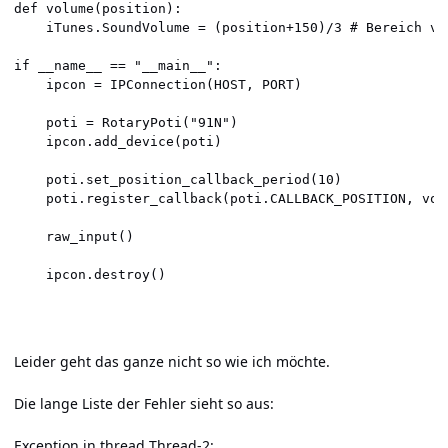
def volume(position):

    iTunes.SoundVolume = (position+150)/3 # Bereich von
if __name__ == "__main__":

    ipcon = IPConnection(HOST, PORT)

    poti = RotaryPoti("91N")

    ipcon.add_device(poti)

    poti.set_position_callback_period(10)

    poti.register_callback(poti.CALLBACK_POSITION, volu
    raw_input()

    ipcon.destroy()

Leider geht das ganze nicht so wie ich möchte.
Die lange Liste der Fehler sieht so aus:
Exception in thread Thread-2: