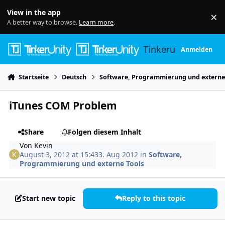
Skip to content
View in the app
×
Di
A better way to browse.
Learn more
.
Tinkerunity
Anmelden
Startseite
Deutsch
Software, Programmierung und externe
iTunes COM Problem
Share
Folgen diesem Inhalt
Von
Kevin
August 3, 2012 at 15:43
3. Aug 2012
in
Software,
Programmierung und externe Tools
Start new topic
Reply to this topic
Author stats