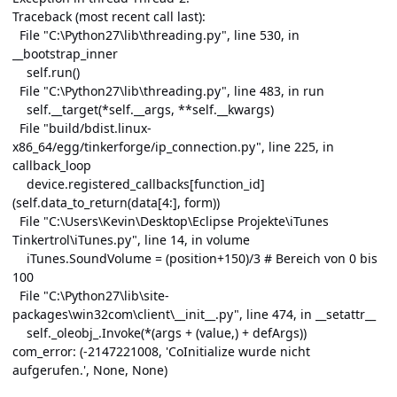
Traceback (most recent call last):
File "C:\Python27\lib\threading.py", line 530, in
__bootstrap_inner
self.run()
File "C:\Python27\lib\threading.py", line 483, in run
self.__target(*self.__args, **self.__kwargs)
File "build/bdist.linux-
x86_64/egg/tinkerforge/ip_connection.py", line 225, in
callback_loop
device.registered_callbacks[function_id]
(self.data_to_return(data[4:], form))
File "C:\Users\Kevin\Desktop\Eclipse Projekte\iTunes
Tinkertrol\iTunes.py", line 14, in volume
iTunes.SoundVolume = (position+150)/3 # Bereich von 0 bis
100
File "C:\Python27\lib\site-
packages\win32com\client\__init__.py", line 474, in __setattr__
self._oleobj_.Invoke(*(args + (value,) + defArgs))
com_error: (-2147221008, 'CoInitialize wurde nicht
aufgerufen.', None, None)