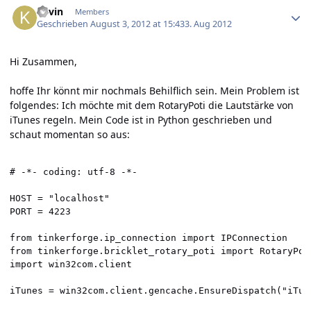
Kevin
Members
Geschrieben
August 3, 2012 at 15:43
3. Aug 2012
Hi Zusammen,
hoffe Ihr könnt mir nochmals Behilflich sein. Mein Problem ist
folgendes: Ich möchte mit dem RotaryPoti die Lautstärke von
iTunes regeln. Mein Code ist in Python geschrieben und
schaut momentan so aus:
# -*- coding: utf-8 -*-  

HOST = "localhost"

PORT = 4223

from tinkerforge.ip_connection import IPConnection

from tinkerforge.bricklet_rotary_poti import RotaryPoti
import win32com.client

iTunes = win32com.client.gencache.EnsureDispatch("iTune