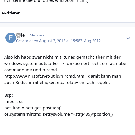
(ich kenne die bibliothek win32com nciht)
Zitieren
Author stats
Eule
Members
Geschrieben
August 3, 2012 at 15:58
3. Aug 2012
Also ich habs zwar nicht mit itunes gemacht aber mit der
windows systemlautstärke --> funktioniert recht einfach über
commandline und nircmd
http://www.nirsoft.net/utils/nircmd.html,
damit kann man
auch Bildschirmhelligkeit etc. relativ einfach regeln.
Bsp:
import os
position = poti.get_position()
os.system("nircmd setsysvolume "+str((435)*position))