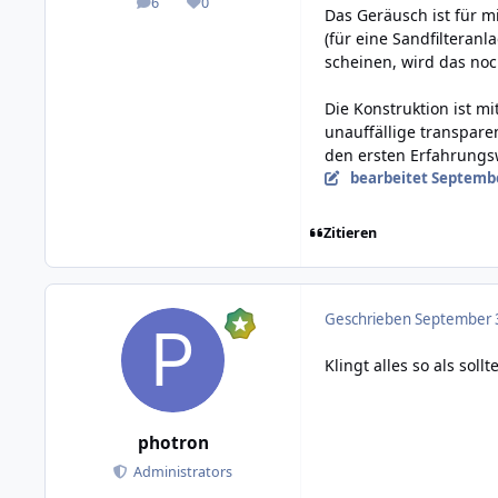
6
0
posts
Reputation
Das Geräusch ist für m
(für eine Sandfilteranl
scheinen, wird das noc
Die Konstruktion ist m
unauffällige transpare
den ersten Erfahrungsw
bearbeitet
Septembe
Zitieren
Geschrieben
September 3
Klingt alles so als soll
photron
Administrators