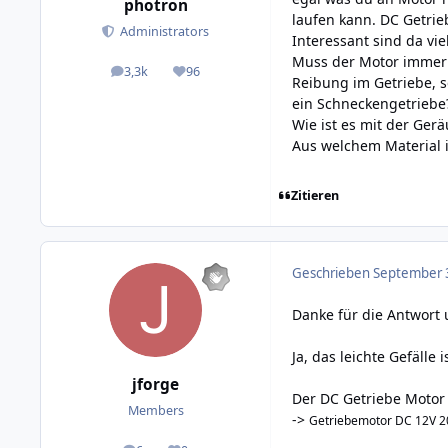
photron
laufen kann. DC Getrie
Administrators
Interessant sind da vie
Muss der Motor immer 
3,3k
96
posts
Reputation
Reibung im Getriebe, s
ein Schneckengetriebe
Wie ist es mit der Ger
Aus welchem Material i
Zitieren
Geschrieben
September 3
Danke für die Antwort 
Ja, das leichte Gefälle
jforge
Der DC Getriebe Motor 
Members
->
Getriebemotor DC 12V 