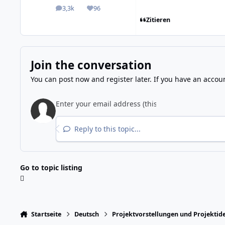
3,3k
96
posts
Reputation
Zitieren
Join the conversation
You can post now and register later. If you have an accou
Reply to this topic...
Go to topic listing
Startseite
Deutsch
Projektvorstellungen und Projektid