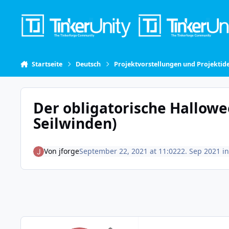
Skip to content
Startseite
Deutsch
Projektvorstellungen und Projektid
Der obligatorische Hallowee
Seilwinden)
Von
jforge
September 22, 2021 at 11:02
22. Sep 2021
i