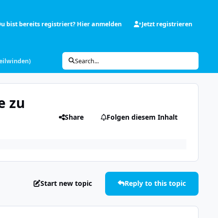
u bist bereits registriert? Hier anmelden
Jetzt registrieren
Seilwinden)
Search...
e zu
Share
Folgen diesem Inhalt
Start new topic
Reply to this topic