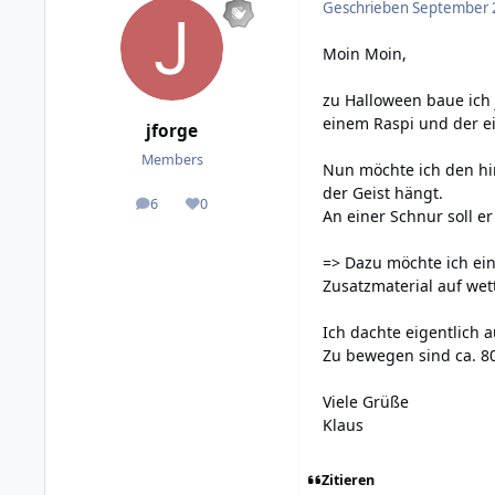
Geschrieben
September 2
Moin Moin,
zu Halloween baue ich 
einem Raspi und der e
jforge
Members
Nun möchte ich den hin
der Geist hängt.
6
0
posts
Reputation
An einer Schnur soll 
=> Dazu möchte ich ein
Zusatzmaterial auf wet
Ich dachte eigentlich a
Zu bewegen sind ca. 80
Viele Grüße
Klaus
Zitieren