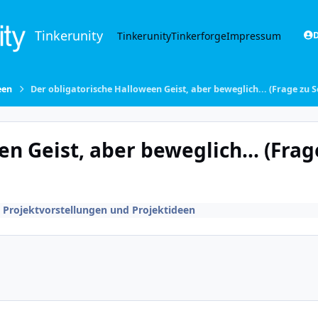
Tinkerunity
Tinkerunity
Tinkerforge
Impressum
D
een
Der obligatorische Halloween Geist, aber beweglich... (Frage zu 
n Geist, aber beweglich... (Frag
n
Projektvorstellungen und Projektideen