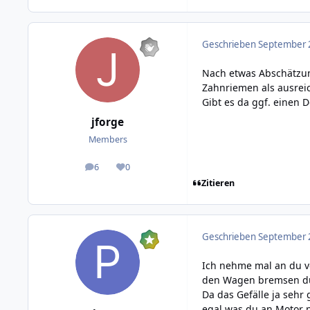
Geschrieben
September 2
Nach etwas Abschätzung
Zahnriemen als ausrei
Gibt es da ggf. einen 
jforge
Members
6
0
posts
Reputation
Zitieren
Geschrieben
September 2
Ich nehme mal an du v
den Wagen bremsen dur
Da das Gefälle ja sehr 
egal was du an Motor n