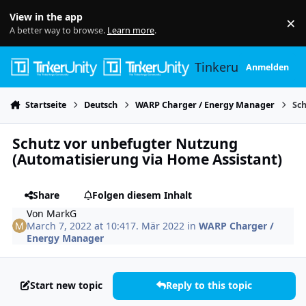
Skip to content
View in the app
×
Di
A better way to browse.
Learn more
.
Tinkerunity
Anmelden
Startseite
Deutsch
WARP Charger / Energy Manager
Sc
Schutz vor unbefugter Nutzung
(Automatisierung via Home Assistant)
Share
Folgen diesem Inhalt
Von
MarkG
March 7, 2022 at 10:41
7. Mär 2022
in
WARP Charger /
Energy Manager
Start new topic
Reply to this topic