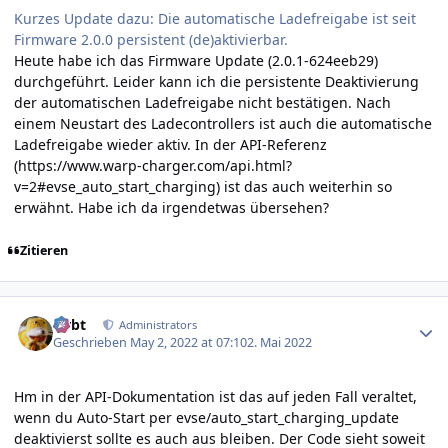
Kurzes Update dazu: Die automatische Ladefreigabe ist seit
Firmware 2.0.0 persistent (de)aktivierbar.
Heute habe ich das Firmware Update (2.0.1-624eeb29)
durchgeführt. Leider kann ich die persistente Deaktivierung
der automatischen Ladefreigabe nicht bestätigen. Nach
einem Neustart des Ladecontrollers ist auch die automatische
Ladefreigabe wieder aktiv. In der API-Referenz
(
https://www.warp-charger.com/api.html?
v=2#evse_auto_start_charging
) ist das auch weiterhin so
erwähnt. Habe ich da irgendetwas übersehen?
Zitieren
Author stats
rtrbt
Administrators
Geschrieben
May 2, 2022 at 07:10
2. Mai 2022
Hm in der API-Dokumentation ist das auf jeden Fall veraltet,
wenn du Auto-Start per evse/auto_start_charging_update
deaktivierst sollte es auch aus bleiben. Der Code sieht soweit