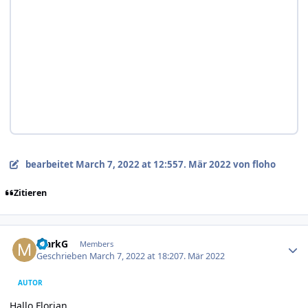
bearbeitet
March 7, 2022 at 12:55
7. Mär 2022
von floho
Zitieren
Author stats
MarkG
Members
Geschrieben
March 7, 2022 at 18:20
7. Mär 2022
AUTOR
Hallo Florian,