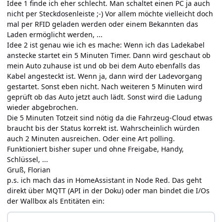
Idee 1 finde ich eher schlecht. Man schaltet einen PC ja auch
nicht per Steckdosenleiste ;-) Vor allem möchte vielleicht doch
mal per RFID geladen werden oder einem Bekannten das
Laden ermöglicht werden, ...
Idee 2 ist genau wie ich es mache: Wenn ich das Ladekabel
anstecke startet ein 5 Minuten Timer. Dann wird geschaut ob
mein Auto zuhause ist und ob bei dem Auto ebenfalls das
Kabel angesteckt ist. Wenn ja, dann wird der Ladevorgang
gestartet. Sonst eben nicht. Nach weiteren 5 Minuten wird
geprüft ob das Auto jetzt auch lädt. Sonst wird die Ladung
wieder abgebrochen.
Die 5 Minuten Totzeit sind nötig da die Fahrzeug-Cloud etwas
braucht bis der Status korrekt ist. Wahrscheinlich würden
auch 2 Minuten ausreichen. Oder eine Art polling.
Funktioniert bisher super und ohne Freigabe, Handy,
Schlüssel, ...
Gruß, Florian
p.s. ich mach das in HomeAssistant in Node Red. Das geht
direkt über MQTT (API in der Doku) oder man bindet die I/Os
der Wallbox als Entitäten ein: