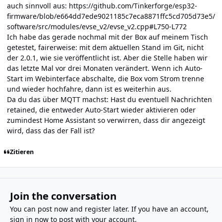
auch sinnvoll aus:
https://github.com/Tinkerforge/esp32-
firmware/blob/e664dd7ede9021185c7eca8871ffc5cd705d73e5/
software/src/modules/evse_v2/evse_v2.cpp#L750-L772
Ich habe das gerade nochmal mit der Box auf meinem Tisch
getestet, fairerweise: mit dem aktuellen Stand im Git, nicht
der 2.0.1, wie sie veröffentlicht ist. Aber die Stelle haben wir
das letzte Mal vor drei Monaten verändert. Wenn ich Auto-
Start im Webinterface abschalte, die Box vom Strom trenne
und wieder hochfahre, dann ist es weiterhin aus.
Da du das über MQTT machst: Hast du eventuell Nachrichten
retained, die entweder Auto-Start wieder aktivieren oder
zumindest Home Assistant so verwirren, dass dir angezeigt
wird, dass das der Fall ist?
Zitieren
Join the conversation
You can post now and register later. If you have an account,
sign in now
to post with your account.