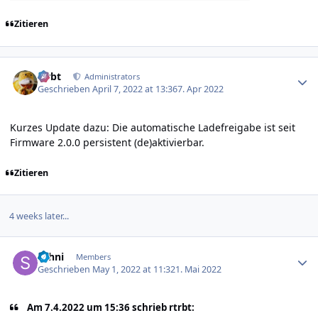
Zitieren
Author stats
rtrbt
Administrators
Geschrieben
April 7, 2022 at 13:36
7. Apr 2022
Kurzes Update dazu: Die automatische Ladefreigabe ist seit
Firmware 2.0.0 persistent (de)aktivierbar.
Zitieren
4 weeks later...
Author stats
sahni
Members
Geschrieben
May 1, 2022 at 11:32
1. Mai 2022
Am 7.4.2022 um 15:36 schrieb rtrbt: