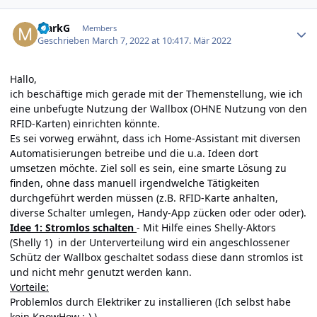
Author stats
MarkG
Members
Geschrieben
March 7, 2022 at 10:41
7. Mär 2022
Hallo,
ich beschäftige mich gerade mit der Themenstellung, wie ich
eine unbefugte Nutzung der Wallbox (OHNE Nutzung von den
RFID-Karten) einrichten könnte.
Es sei vorweg erwähnt, dass ich Home-Assistant mit diversen
Automatisierungen betreibe und die u.a. Ideen dort
umsetzen möchte. Ziel soll es sein, eine smarte Lösung zu
finden, ohne dass manuell irgendwelche Tätigkeiten
durchgeführt werden müssen (z.B. RFID-Karte anhalten,
diverse Schalter umlegen, Handy-App zücken oder oder oder).
Idee 1: Stromlos schalten
- Mit Hilfe eines Shelly-Aktors
(Shelly 1) in der Unterverteilung wird ein angeschlossener
Schütz der Wallbox geschaltet sodass diese dann stromlos ist
und nicht mehr genutzt werden kann.
Vorteile:
Problemlos durch Elektriker zu installieren (Ich selbst habe
kein KnowHow ;-) )