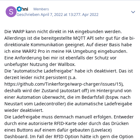
Author stats
sahni
Members
Geschrieben
April 7, 2022 at 13:27
7. Apr 2022
Die WARP kann nicht direkt in HA eingebunden werden.
Allerdings ist die bereitgestellte MQTT API sehr gut für die bi-
direktionale Kommunikation geeignet. Auf dieser Basis habe
ich eine WARP2 Pro in meine HA Umgebung eingebunden.
Eine Anforderung bei mir ist ebenfalls der Schutz vor
unbefugter Nutzung der Wallbox.
Die "automatische Ladefreigabe" habe ich deaktiviert. Das ist
derzeit leider nicht persistent (s.a.
https://github.com/Tinkerforge/warp-charger/issues/15
),
deshalb wird der Zustand (autostart off) im Hintergrund von
einer Automation überwacht, die im Bedarfsfall (bspw. nach
Neustart vom Ladecontroller) die automatische Ladefreigabe
wieder deaktiviert.
Die Ladefreigabe muss demnach manuell erfolgen. Entweder
durch eine autorisierte RFID-Karte oder durch das Drücken
eines Buttons auf einem dafür gebauten (Lovelace)
Dashboard. Im Fall der RFID Option hätte ich gern die Option