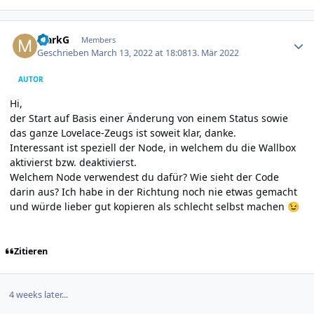
Author stats
MarkG
Members
Geschrieben
March 13, 2022 at 18:08
13. Mär 2022
AUTOR
Hi,
der Start auf Basis einer Änderung von einem Status sowie
das ganze Lovelace-Zeugs ist soweit klar, danke.
Interessant ist speziell der Node, in welchem du die Wallbox
aktivierst bzw. deaktivierst.
Welchem Node verwendest du dafür? Wie sieht der Code
darin aus? Ich habe in der Richtung noch nie etwas gemacht
und würde lieber gut kopieren als schlecht selbst machen
😉
Zitieren
4 weeks later...