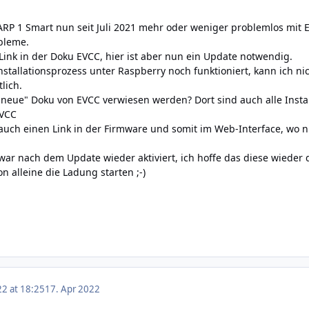
P 1 Smart nun seit Juli 2021 mehr oder weniger problemlos mit 
bleme.
 Link in der Doku
EVCC
, hier ist aber nun ein Update notwendig.
stallationsprozess unter Raspberry noch funktioniert, kann ich nic
lich.
ie "neue" Doku von EVCC verwiesen werden? Dort sind auch alle Inst
EVCC
 auch einen Link in der Firmware und somit im Web-Interface, wo 
 war nach dem Update wieder aktiviert, ich hoffe das diese wieder
on alleine die Ladung starten ;-)
22 at 18:25
17. Apr 2022