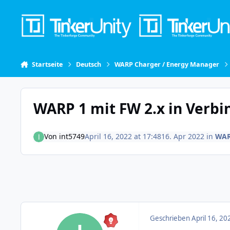
Skip to content
Startseite
Deutsch
WARP Charger / Energy Manager
WARP 1 mit FW 2.x in Verb
Von
int5749
April 16, 2022 at 17:48
16. Apr 2022
in
WAR
Geschrieben
April 16, 20