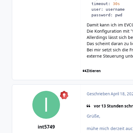
  timeout
:
30s
  user
:
 username

  password
:
 pwd
Damit kann ich im EVCC
Die Konfiguration mit 
Allerdings lässt sich b
Das scheint daran zu l
Bei mir setzt sich die
externe Steuerung unt
Zitieren
Geschrieben
April 18, 20
vor 13 Stunden schr
Grüße,
int5749
mühe mich derzeit auc