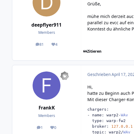
Grüße,
mühe mich derzeit auc
parallel zu evcc auf ei
deepflyer911
Konntest du ähnliche P
Members
81
4
posts
Reputation
Zitieren
Geschrieben
April 17, 20
Hi,
hatte zu Beginn auch 
Mit dieser Charger-Kon
FrankK
chargers
:
-
 name
:
 warp2
-
WAv
Members
  type
:
 warp
-
fw2   
  broker
:
127.0
.
0.1
1
0
posts
Reputation
  topic
:
 warp2
/
WAv