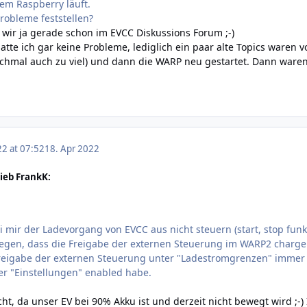
nem Raspberry läuft.
robleme feststellen?
wir ja gerade schon im EVCC Diskussions Forum ;-)
atte ich gar keine Probleme, lediglich ein paar alte Topics waren
chmal auch zu viel) und dann die WARP neu gestartet. Dann waren 
22 at 07:52
18. Apr 2022
ieb FrankK:
ei mir der Ladevorgang von EVCC aus nicht steuern (start, stop funkt
iegen, dass die Freigabe der externen Steuerung im WARP2 charger 
 Freigabe der externen Steuerung unter "Ladestromgrenzen" immer s
er "Einstellungen" enabled habe.
cht, da unser EV bei 90% Akku ist und derzeit nicht bewegt wird ;-)