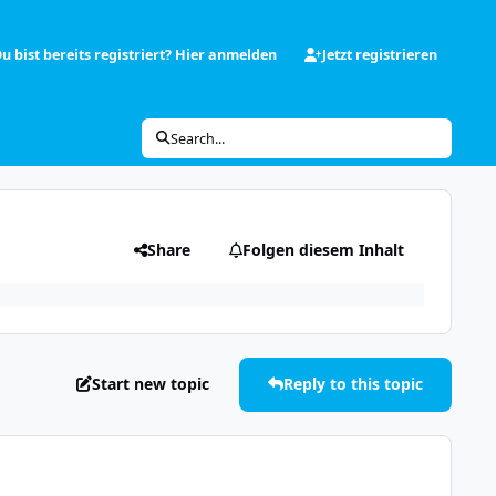
u bist bereits registriert? Hier anmelden
Jetzt registrieren
Search...
Share
Folgen diesem Inhalt
Start new topic
Reply to this topic