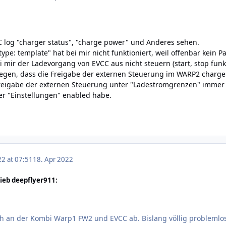
 log "
charger status", "charge power" und Anderes sehen.
"type: template" hat bei mir nicht funktioniert, weil offenbar ke
ei mir der Ladevorgang von EVCC aus nicht steuern (start, stop funkt
iegen, dass die Freigabe der externen Steuerung im WARP2 charger 
 Freigabe der externen Steuerung unter "Ladestromgrenzen" immer s
er "Einstellungen" enabled habe.
22 at 07:51
18. Apr 2022
ieb deepflyer911:
h an der Kombi Warp1 FW2 und EVCC ab. Bislang völlig problemlo