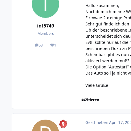
Hallo zusammen,
Nachdem ich meine WAR
Firmwae 2.x einige Pro
Sehr gut finde ich den
int5749
Ob der beschriebene In
Members
unterscheidet sich deut
Evtl. sollte nur auf d
58
1
posts
Reputation
beschrieben
Doku zu 
Scheinbar gibt es nun
aktiviert werden muß?
Die Option "Autostart"
Das Auto soll ja nicht v
Viele Grüße
Zitieren
Geschrieben
April 17, 20