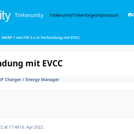
Tinkerunity
Tinkerunity
Tinkerforge
Impressum
D
WARP 1 mit FW 2.x in Verbindung mit EVCC
indung mit EVCC
P Charger / Energy Manager
22 at 17:48
16. Apr 2022