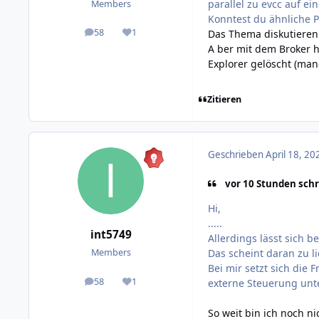
parallel zu evcc auf ei
Members
Konntest du ähnliche P
58
1
Das Thema diskutieren 
posts
Reputation
A ber mit dem Broker h
Explorer gelöscht (man
Zitieren
Geschrieben
April 18, 20
vor 10 Stunden schr
Hi,
.....
int5749
Allerdings lässt sich b
Das scheint daran zu l
Members
Bei mir setzt sich die
58
1
externe Steuerung unt
posts
Reputation
So weit bin ich noch ni