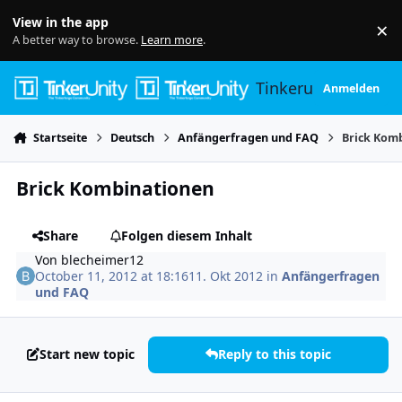
Skip to content
View in the app
×
Di
A better way to browse.
Learn more
.
Tinkerunity
Anmelden
Startseite
Deutsch
Anfängerfragen und FAQ
Brick Kom
Brick Kombinationen
Share
Folgen diesem Inhalt
Von
blecheimer12
October 11, 2012 at 18:16
11. Okt 2012
in
Anfängerfragen
und FAQ
Start new topic
Reply to this topic
Author stats