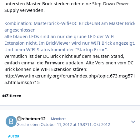
untersten Master Brick stecken oder eine Step-Down Power
Supply verwenden.
Kombination: Masterbrick+Wifi+DC Brick+USB am Master Brick
angeschlossen
alle blauen LEDs sind an nur die grüne LED der WIFI
Extension nicht. Im BrickViewer wird nur WIFI Brick angezeigt.
Und beim WIFI Status kommt der "Startup Error".
Vermutlich ist der DC Brick nicht auf dem neusten Stand,
einfach einmal die Firmware updaten. Alte Versionen vom DC
Brick können die WIFI Extension stören:
http://www.tinkerunity.org/forum/index.php/topic,673.msg571
5.html#msg5715
Zitieren
Author stats
blecheimer12
Members
Geschrieben
October 11, 2012 at 19:37
11. Okt 2012
AUTOR