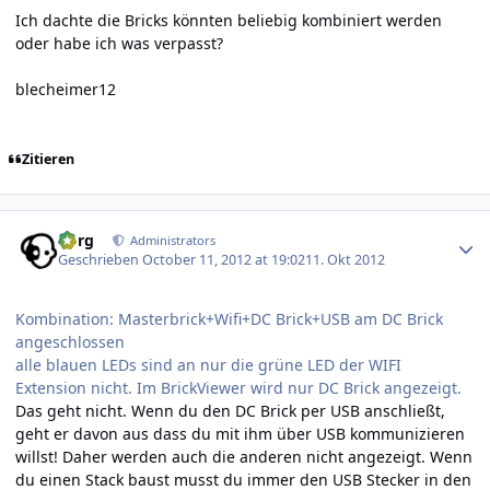
Ich dachte die Bricks könnten beliebig kombiniert werden
oder habe ich was verpasst?
blecheimer12
Zitieren
Author stats
borg
Administrators
Geschrieben
October 11, 2012 at 19:02
11. Okt 2012
Kombination: Masterbrick+Wifi+DC Brick+USB am DC Brick
angeschlossen
alle blauen LEDs sind an nur die grüne LED der WIFI
Extension nicht. Im BrickViewer wird nur DC Brick angezeigt.
Das geht nicht. Wenn du den DC Brick per USB anschließt,
geht er davon aus dass du mit ihm über USB kommunizieren
willst! Daher werden auch die anderen nicht angezeigt. Wenn
du einen Stack baust musst du immer den USB Stecker in den