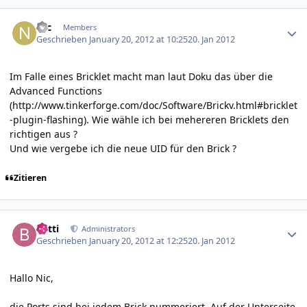
Author stats
Nic
Members
Geschrieben
January 20, 2012 at 10:25
20. Jan 2012
Im Falle eines Bricklet macht man laut Doku das über die
Advanced Functions
(
http://www.tinkerforge.com/doc/Software/Brickv.html#bricklet
-plugin-flashing
). Wie wähle ich bei mehereren Bricklets den
richtigen aus ?
Und wie vergebe ich die neue UID für den Brick ?
Zitieren
Author stats
batti
Administrators
Geschrieben
January 20, 2012 at 12:25
20. Jan 2012
Hallo Nic,
die Ports sind bei jedem Brick nummeriert. Auf der Unterseite