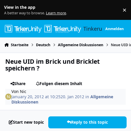
Skip to content
View in the app
×
Di
A better way to browse.
Learn more
.
Tinkerunity
Anmelden
Startseite
Deutsch
Allgemeine Diskussionen
Neue UID i
Neue UID im Brick und Bricklet
speichern ?
Share
Folgen diesem Inhalt
Von
Nic
January 20, 2012 at 10:25
20. Jan 2012
in
Allgemeine
Diskussionen
Start new topic
Reply to this topic