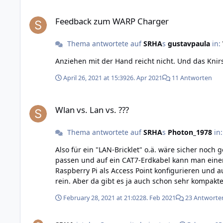
Feedback zum WARP Charger
Feedback zum WARP Charger
Thema antwortete auf
SRHA
s
gustavpaula
in:
Anziehen mit der Hand reicht nicht. Und das Knir
April 26, 2021 at 15:39
26. Apr 2021
11 Antworten
Wlan vs. Lan vs. ???
Wlan vs. Lan vs. ???
Thema antwortete auf
SRHA
s
Photon_1978
in
Also für ein "LAN-Bricklet" o.ä. wäre sicher noch
passen und auf ein CAT7-Erdkabel kann man einen entsprechenden RJ45 Stecker direk
Raspberry Pi als Access Point konfigurieren und 
rein. Aber da gibt es ja auch schon sehr kompakte
February 28, 2021 at 21:02
28. Feb 2021
23 Antworte