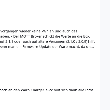
devorgängen wieder keine kWh an und auch das
sich nicht merkt, dass es einen externen Zähler gibt und darum meter/state wieder neu gesetzt werden muss. /Edit Viele Grüße, Steffen
 noch an den Warp Charger. evcc holt sich dann alle Infos