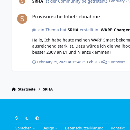
SRHA
ist der Community beigetreten
February 25,
Provisorische Inbetriebnahme
Provisorische Inbetriebnahme
ein Thema hat
SRHA
erstellt in:
WARP Charger
Hallo, Ich habe heute meinen WARP Smart bekommen und würde mir gerne schon mal das Webinterface anschauen bzw. testen, ob mein WLAN am geplanten Standort
ausreichend stark ist. Dazu würde ich die Wallb
besser 230V an L1 und N anzuklemmen?
February 25, 2021 at 15:48
25. Feb 2021
1 Antwort
Startseite
SRHA
Light Mode
Dark Mode
System Preference
Sprachen
Design
Datenschutzerklärung
Kontakt