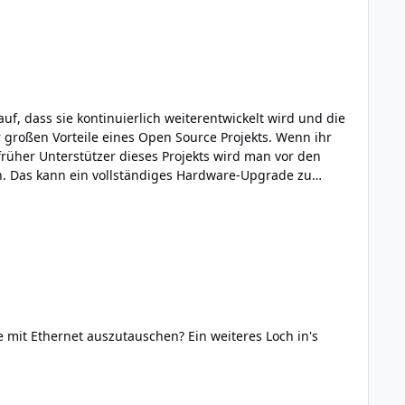
f, dass sie kontinuierlich weiterentwickelt wird und die
r großen Vorteile eines Open Source Projekts. Wenn ihr
 früher Unterstützer dieses Projekts wird man vor den
. Das kann ein vollständiges Hardware-Upgrade zu
terzuckend einfach gar nichts tun, dann werden sich
 in eine Sackgasse gehen wollen.
e mit Ethernet auszutauschen? Ein weiteres Loch in's