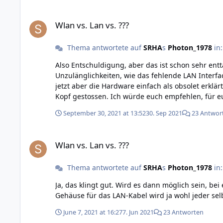
Wlan vs. Lan vs. ???
Wlan vs. Lan vs. ???
Thema antwortete auf
SRHA
s
Photon_1978
in
Also Entschuldigung, aber das ist schon sehr entt
Unzulänglichkeiten, wie das fehlende LAN Interfac
jetzt aber die Hardware einfach als obsolet erklä
Kopf gestossen. Ich würde euch empfehlen, für 
einem Vorzugspreis sein oder auch nur ein paar B
September 30, 2021 at 13:52
30. Sep 2021
23 Antwor
bestimmt auch zukünftige Käufer zweimal überleg
Wlan vs. Lan vs. ???
Wlan vs. Lan vs. ???
Thema antwortete auf
SRHA
s
Photon_1978
in
Ja, das klingt gut. Wird es dann möglich sein, b
Gehäuse für das LAN-Kabel wird ja wohl jeder sel
June 7, 2021 at 16:27
7. Jun 2021
23 Antworten