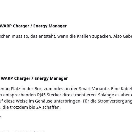
WARP Charger / Energy Manager
schen muss so, das entsteht, wenn die Krallen zupacken. Also Gab
:
WARP Charger / Energy Manager
 genug Platz in der Box, zumindest in der Smart-Variante. Eine Ka
t montieren. Solange es aber das "LAN-Bricklet" nicht gibt, würde ich gerne einen
auf diese Weise im Gehäuse unterbringen. Für die Stromversorgung 
, die trotzdem bis 2A schaffen.
n