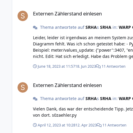
Externen Zählerstand einlesen
Externen Zählerstand einlesen
Thema antwortete auf
SRHA
s
SRHA
in:
WARP C
Leider, leider ist irgendwas an meinem System 
Diagramm fehlt. Was ich schon getestet habe: - Python Script läuft, Pulse werden detektiert und die Werte weitergegeben. - Der MQTT Broker schickt die Werte an die Box.
Beispiel: meter/values_update: {"power":3407, "energy_rel":20.790, "energy_abs":20.790} - Ein Firm
nicht. Edit: Hat sich erledigt. Habe das Problem gefunden: Der S0zaehler Service muss auch neu gestartet werden, wenn man ein Firmware-Update der Warp macht, da die
June 18, 2023 at 11:57
18. Jun 2023
11 Antworten
Externen Zählerstand einlesen
Externen Zählerstand einlesen
Thema antwortete auf
SRHA
s
SRHA
in:
WARP C
Vielen Dank, das war der entscheidende Tipp. Jetz
von dort. s0zaehler.py
April 12, 2023 at 10:28
12. Apr 2023
11 Antworten