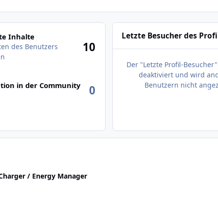
des Benutzers anzeigen
Letzte Besucher des Profi
e Inhalte
10
äten des Benutzers
en
Der "Letzte Profil-Besucher"
deaktiviert und wird an
tion in der Community
Benutzern nicht angez
0
harger / Energy Manager