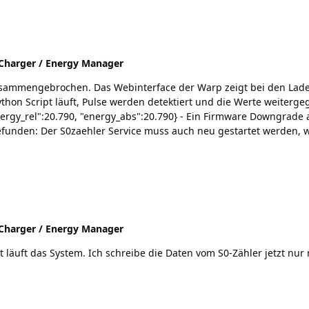
harger / Energy Manager
zusammengebrochen. Das Webinterface der Warp zeigt bei den La
ware Downgrade auf 2.1.1 oder auch auf ältere Versionen (2.1.0 / 2.0.9) hilft
harger / Energy Manager
t läuft das System. Ich schreibe die Daten vom S0-Zähler jetzt nur