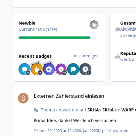
Alle anzeigen
Aktivitäten 
Newbie
Gesamt
Current rank (1/14)
Aktivit
anzeig
Alle anzeigen
Reputa
Recent Badges
Alle anzeigen
Neutral
RARE
RARE
Externen Zählerstand einlesen
Externen Zählerstand einlesen
Thema antwortete auf
SRHA
s
SRHA
in:
WARP C
Prima Idee, danke! Werde ich versuchen.
June 20, 2023 at 12:43
20. Jun 2023
11 Antworten