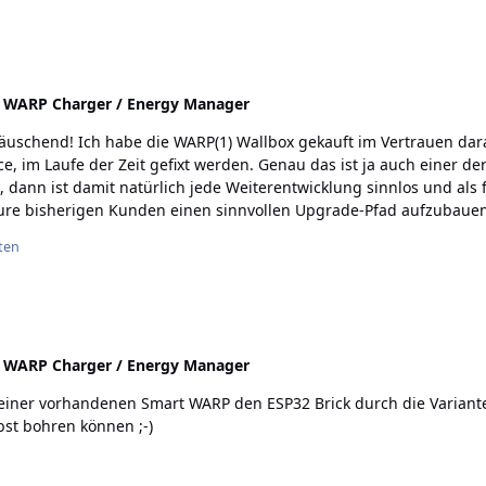
:
WARP Charger / Energy Manager
äuschend! Ich habe die WARP(1) Wallbox gekauft im Vertrauen darau
e, im Laufe der Zeit gefixt werden. Genau das ist ja auch einer de
rt, dann ist damit natürlich jede Weiterentwicklung sinnlos und als
eure bisherigen Kunden einen sinnvollen Upgrade-Pfad aufzubauen
auteile, die man selbst nachrüsten kann. Solltet ihr da aber schul
ten
en, ob sie bei euch durch den Kauf einer Wallbox sehenden Auges
:
WARP Charger / Energy Manager
ei einer vorhandenen Smart WARP den ESP32 Brick durch die Variant
bst bohren können ;-)