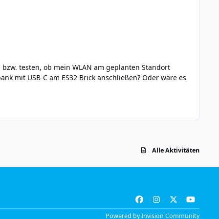
rbank mit USB-C am ES32 Brick anschließen? Oder wäre es
Alle Aktivitäten
f
i
x
y
a
n
o
Powered by
Invision Community