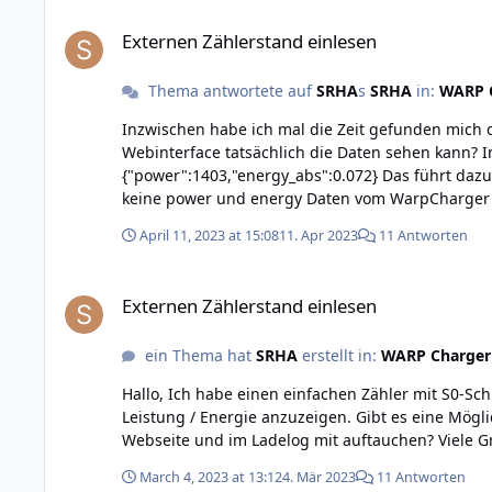
Externen Zählerstand einlesen
Externen Zählerstand einlesen
Thema antwortete auf
SRHA
s
SRHA
in:
WARP C
Inzwischen habe ich mal die Zeit gefunden mich damit genauer zu b
Webinterface tatsächlich die Daten sehen kann? I
{"power":1403,"energy_abs":0.072} Das führt dazu, dass im Webinterface der Menüpunkt "Stromzähler" auftaucht. Aber Werte gibt es dort leider keine. Auch evcc kann so
keine power und energy Daten vom WarpCharger empfangen. Wenn ich die warp/SzS/meter/values_update usw. Werte richtig ges
selbständig die korrekten Werte in warp/SzS/mete
April 11, 2023 at 15:08
11. Apr 2023
11 Antworten
Externen Zählerstand einlesen
Externen Zählerstand einlesen
ein Thema hat
SRHA
erstellt in:
WARP Charger
Hallo, Ich habe einen einfachen Zähler mit S0-Schnittstelle in meinem Sicherungskasten hängen. Mit evcc kann ich diesen Zähler verwenden um die vom Auto geladene
Leistung / Energie anzuzeigen. Gibt es eine Möglichkeit, der warp-Software (Ich habe eine Warp1 Smart) diesen Zählerstand so zu übermitteln, dass die Werte auf der
Webseite und im Ladelog mit auft
March 4, 2023 at 13:12
4. Mär 2023
11 Antworten