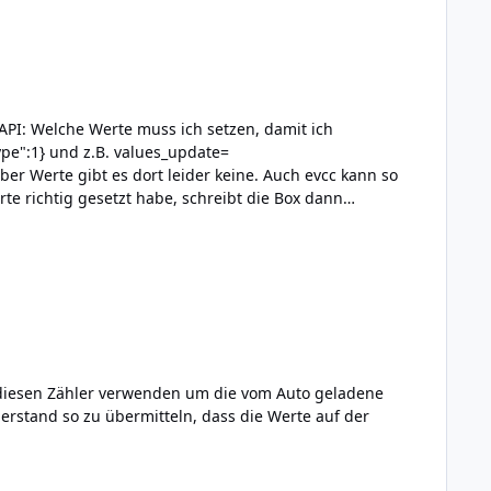
it ich
ype":1} und z.B. values_update=