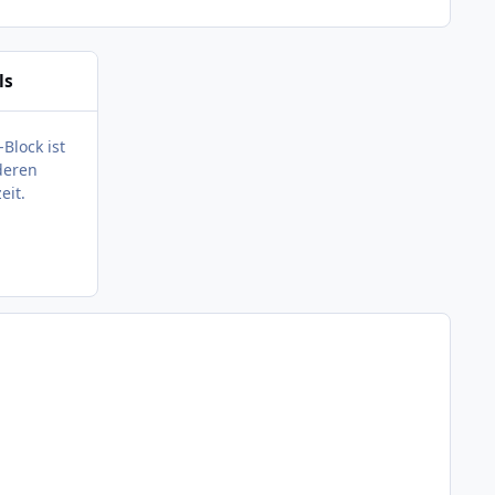
ls
-Block ist
deren
eit.