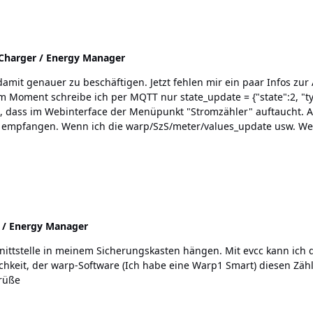
harger / Energy Manager
eschäftigen. Jetzt fehlen mir ein paar Infos zur API: Welche Werte muss ich setzen, dam
m Moment schreibe ich per MQTT nur state_update = {"state":2, "t
etzt habe, schreibt die Box dann
r/values usw.?
 / Energy Manager
auchen? Viele Grüße