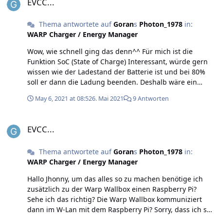
EVCC...
Thema antwortete auf
Goran
s
Photon_1978
in:
WARP Charger / Energy Manager
Wow, wie schnell ging das denn^^ Für mich ist die
Funktion SoC (State of Charge) Interessant, würde gern
wissen wie der Ladestand der Batterie ist und bei 80%
soll er dann die Ladung beenden. Deshalb wäre ein
Rasperry der in der nähe der Ladebox hängt die
May 6, 2021 at 08:52
6. Mai 2021
9 Antworten
richtige Variante. Hast du deinen Laptop in der Garage
stehen oder wie machst du das? Hast du das mit
EVCC...
deinem Auto mal gemacht, also die SoC Geschichte
EVCC...
Thema antwortete auf
Goran
s
Photon_1978
in:
WARP Charger / Energy Manager
Hallo Jhonny, um das alles so zu machen benötige ich
zusätzlich zu der Warp Wallbox einen Raspberry Pi?
Sehe ich das richtig? Die Warp Wallbox kommuniziert
dann im W-Lan mit dem Raspberry Pi? Sorry, dass ich so