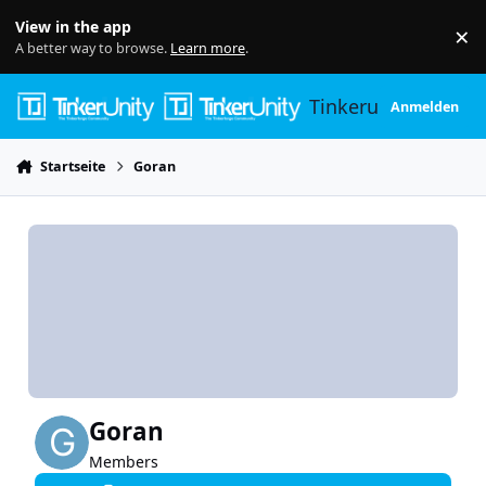
Skip to content
View in the app
×
Di
A better way to browse.
Learn more
.
Tinkerunity
Anmelden
Startseite
Goran
Goran
Members