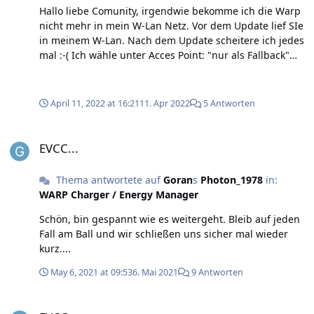
Hallo liebe Comunity, irgendwie bekomme ich die Warp
nicht mehr in mein W-Lan Netz. Vor dem Update lief SIe
in meinem W-Lan. Nach dem Update scheitere ich jedes
mal :-( Ich wähle unter Acces Point: "nur als Fallback"
Unter Passphrase: "Das Kennwort meiner W-Lans
FritzBox" Oder muss ich unter Acces Point auf
deaktivieren gehen? Liebe Grüße und Danke für die
April 11, 2022 at 16:21
11. Apr 2022
5 Antworten
Hilfe :-)
EVCC...
EVCC...
Thema antwortete auf
Goran
s
Photon_1978
in:
WARP Charger / Energy Manager
Schön, bin gespannt wie es weitergeht. Bleib auf jeden
Fall am Ball und wir schließen uns sicher mal wieder
kurz....
May 6, 2021 at 09:53
6. Mai 2021
9 Antworten
EVCC...