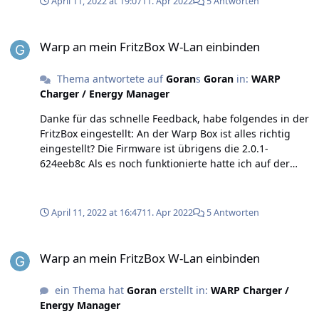
April 11, 2022 at 19:07
11. Apr 2022
5 Antworten
Warp an mein FritzBox W-Lan einbinden
Warp an mein FritzBox W-Lan einbinden
Thema antwortete auf
Goran
s
Goran
in:
WARP
Charger / Energy Manager
Danke für das schnelle Feedback, habe folgendes in der
FritzBox eingestellt: An der Warp Box ist alles richtig
eingestellt? Die Firmware ist übrigens die 2.0.1-
624eeb8c Als es noch funktionierte hatte ich auf der
Startseite ide Anzeige wie die W-Lan Stärke ist. Jetzt
steht deaktiviert. Oder ist da was falsch eingestellt und
ich muss Access Point aus "aktiv" setzen?
April 11, 2022 at 16:47
11. Apr 2022
5 Antworten
Warp an mein FritzBox W-Lan einbinden
Warp an mein FritzBox W-Lan einbinden
ein Thema hat
Goran
erstellt in:
WARP Charger /
Energy Manager