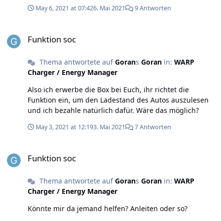
blöde Frage, bin ganz neu auf dem Gebiet und wollte
May 6, 2021 at 07:42
6. Mai 2021
9 Antworten
dich nicht persönlich anschreiben oder hälst du das für
besser?
Funktion soc
Funktion soc
Thema antwortete auf
Goran
s
Goran
in:
WARP
Charger / Energy Manager
Also ich erwerbe die Box bei Euch, ihr richtet die
Funktion ein, um den Ladestand des Autos auszulesen
und ich bezahle natürlich dafür. Wäre das möglich?
May 3, 2021 at 12:19
3. Mai 2021
7 Antworten
Funktion soc
Funktion soc
Thema antwortete auf
Goran
s
Goran
in:
WARP
Charger / Energy Manager
Könnte mir da jemand helfen? Anleiten oder so?