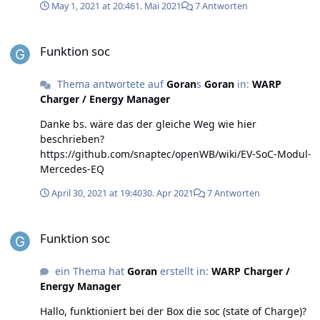
May 1, 2021 at 20:46
1. Mai 2021
7 Antworten
Funktion soc
Funktion soc
Thema antwortete auf
Goran
s
Goran
in:
WARP
Charger / Energy Manager
Danke bs. wäre das der gleiche Weg wie hier
beschrieben?
https://github.com/snaptec/openWB/wiki/EV-SoC-Modul-
Mercedes-EQ
April 30, 2021 at 19:40
30. Apr 2021
7 Antworten
Funktion soc
Funktion soc
ein Thema hat
Goran
erstellt in:
WARP Charger /
Energy Manager
Hallo, funktioniert bei der Box die soc (state of Charge)?