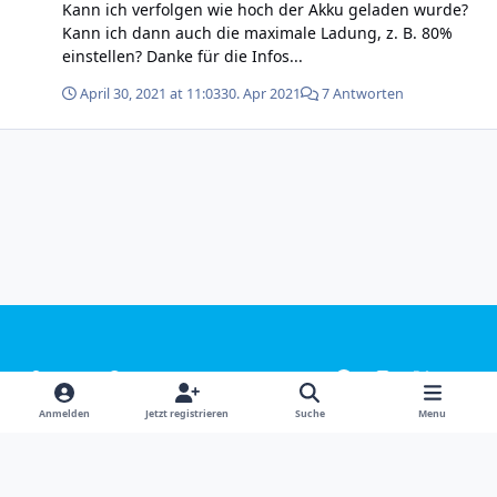
Kann ich verfolgen wie hoch der Akku geladen wurde?
Kann ich dann auch die maximale Ladung, z. B. 80%
einstellen? Danke für die Infos...
April 30, 2021 at 11:03
30. Apr 2021
7 Antworten
Light Mode
Dark Mode
System Preference
f
i
x
y
a
n
o
Sprachen
Design
Datenschutzerklärung
Kontakt
Anmelden
Jetzt registrieren
Suche
Menu
c
s
u
Cookies
e
t
t
Powered by
Invision Community
b
a
u