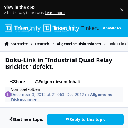
Skip to content
View in the app
×
Di
A better way to browse.
Learn more
.
Tinkerunity
Anmelden
Startseite
Deutsch
Allgemeine Diskussionen
Doku-Link i
Doku-Link in "Industrial Quad Relay
Bricklet" defekt.
Share
Folgen diesem Inhalt
Von
Loetkolben
December 3, 2012 at 21:06
3. Dez 2012
in
Allgemeine
Diskussionen
Start new topic
Reply to this topic