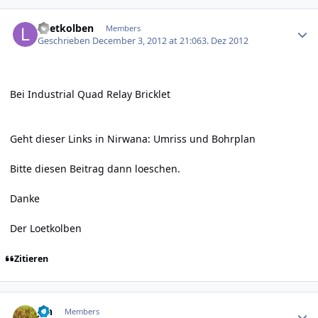
Author stats
Loetkolben
Members
Geschrieben
December 3, 2012 at 21:06
3. Dez 2012
Bei
Industrial Quad Relay Bricklet
Geht dieser Links in Nirwana:
Umriss und Bohrplan
Bitte diesen Beitrag dann loeschen.
Danke
Der Loetkolben
Zitieren
Author stats
jan
Members