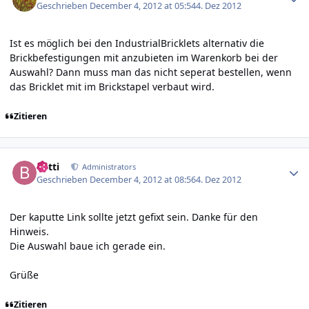
Geschrieben
December 4, 2012 at 05:54
4. Dez 2012
Ist es möglich bei den IndustrialBricklets alternativ die
Brickbefestigungen mit anzubieten im Warenkorb bei der
Auswahl? Dann muss man das nicht seperat bestellen, wenn
das Bricklet mit im Brickstapel verbaut wird.
Zitieren
Author stats
batti
Administrators
Geschrieben
December 4, 2012 at 08:56
4. Dez 2012
Der kaputte Link sollte jetzt gefixt sein. Danke für den
Hinweis.
Die Auswahl baue ich gerade ein.
Grüße
Zitieren