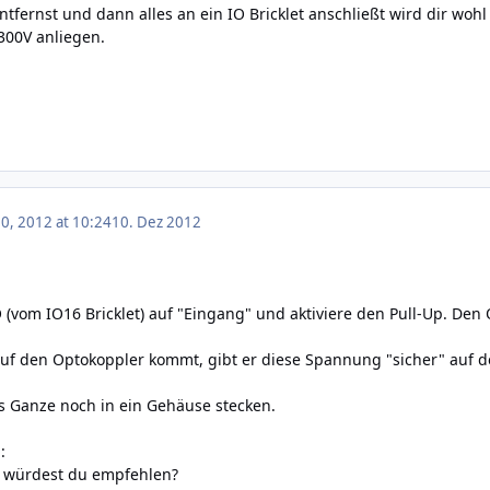
tfernst und dann alles an ein IO Bricklet anschließt wird dir woh
300V anliegen.
, 2012 at 10:24
10. Dez 2012
 IO (vom IO16 Bricklet) auf "Eingang" und aktiviere den Pull-Up. D
 den Optokoppler kommt, gibt er diese Spannung "sicher" auf d
s Ganze noch in ein Gehäuse stecken.
:
 würdest du empfehlen?