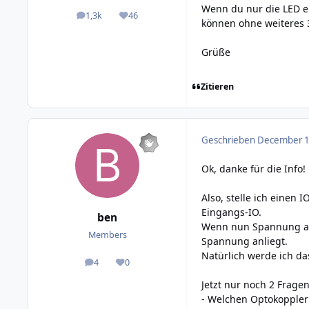
Wenn du nur die LED en
1,3k
46
posts
Reputation
können ohne weiteres 
Grüße
Zitieren
Geschrieben
December 10
Ok, danke für die Info!
Also, stelle ich einen
Eingangs-IO.
ben
Wenn nun Spannung auf
Members
Spannung anliegt.
Natürlich werde ich da
4
0
posts
Reputation
Jetzt nur noch 2 Fragen
- Welchen Optokoppler