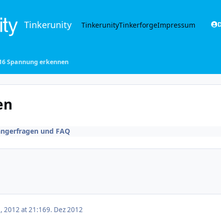
Tinkerunity
Tinkerunity
Tinkerforge
Impressum
D
O16 Spannung erkennen
en
ängerfragen und FAQ
 2012 at 21:16
9. Dez 2012