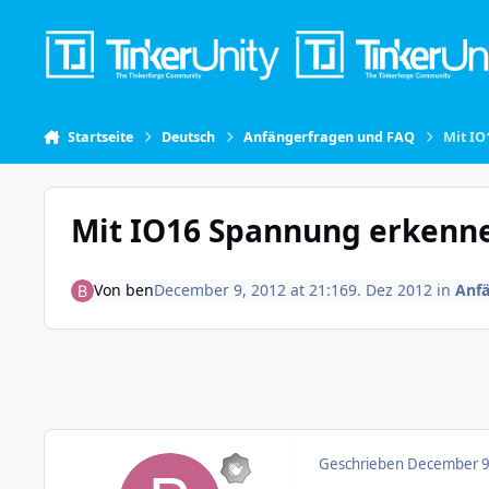
Skip to content
Startseite
Deutsch
Anfängerfragen und FAQ
Mit I
Mit IO16 Spannung erkenn
Von
ben
December 9, 2012 at 21:16
9. Dez 2012
in
Anf
Geschrieben
December 9,