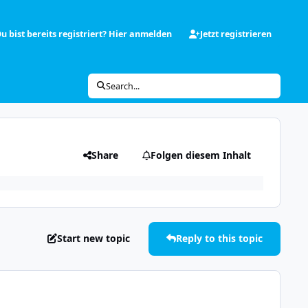
u bist bereits registriert? Hier anmelden
Jetzt registrieren
Search...
Share
Folgen diesem Inhalt
Start new topic
Reply to this topic