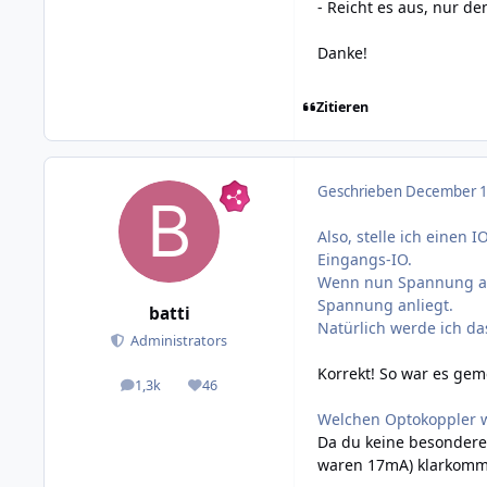
- Reicht es aus, nur d
Danke!
Zitieren
Geschrieben
December 10
Also, stelle ich einen
Eingangs-IO.
Wenn nun Spannung auf
Spannung anliegt.
batti
Natürlich werde ich da
Administrators
Korrekt! So war es gem
1,3k
46
posts
Reputation
Welchen Optokoppler 
Da du keine besondere
waren 17mA) klarkomm