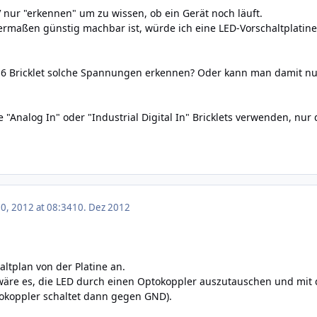
V nur "erkennen" um zu wissen, ob ein Gerät noch läuft.
ermaßen günstig machbar ist, würde ich eine LED-Vorschaltplatin
 Bricklet solche Spannungen erkennen? Oder kann man damit nu
e "Analog In" oder "Industrial Digital In" Bricklets verwenden, nu
, 2012 at 08:34
10. Dez 2012
altplan von der Platine an.
äre es, die LED durch einen Optokoppler auszutauschen und mit de
tokoppler schaltet dann gegen GND).