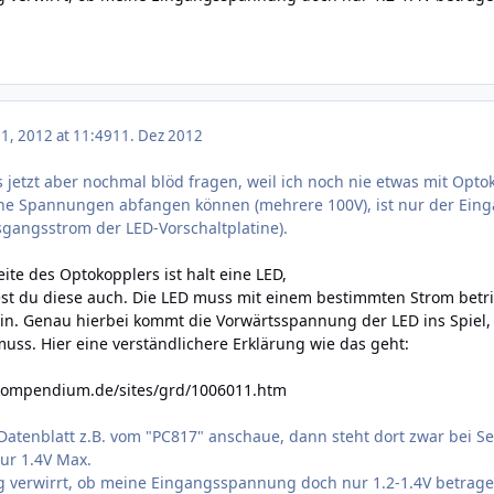
, 2012 at 11:49
11. Dez 2012
s jetzt aber nochmal blöd fragen, weil ich noch nie etwas mit Op
e Spannungen abfangen können (mehrere 100V), ist nur der Eingan
angsstrom der LED-Vorschaltplatine).
ite des Optokopplers ist halt eine LED,
st du diese auch. Die LED muss mit einem bestimmten Strom betri
in. Genau hierbei kommt die Vorwärtsspannung der LED ins Spiel,
ss. Hier eine verständlichere Erklärung wie das geht:
-kompendium.de/sites/grd/1006011.htm
atenblatt z.B. vom "PC817" anschaue, dann steht dort zwar bei Se
nur 1.4V Max.
g verwirrt, ob meine Eingangsspannung doch nur 1.2-1.4V betragen