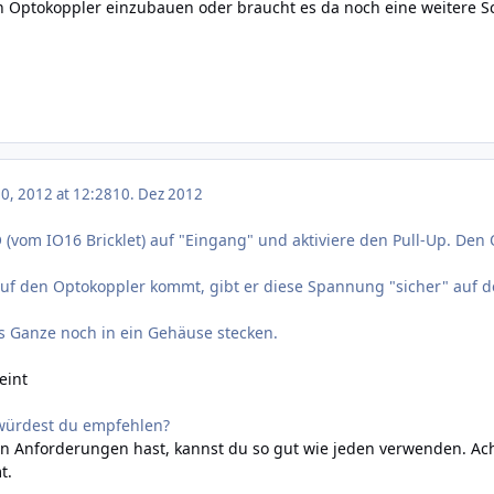
en Optokoppler einzubauen oder braucht es da noch eine weitere S
, 2012 at 12:28
10. Dez 2012
 IO (vom IO16 Bricklet) auf "Eingang" und aktiviere den Pull-Up. D
 den Optokoppler kommt, gibt er diese Spannung "sicher" auf d
s Ganze noch in ein Gehäuse stecken.
eint
würdest du empfehlen?
n Anforderungen hast, kannst du so gut wie jeden verwenden. Ach
t.