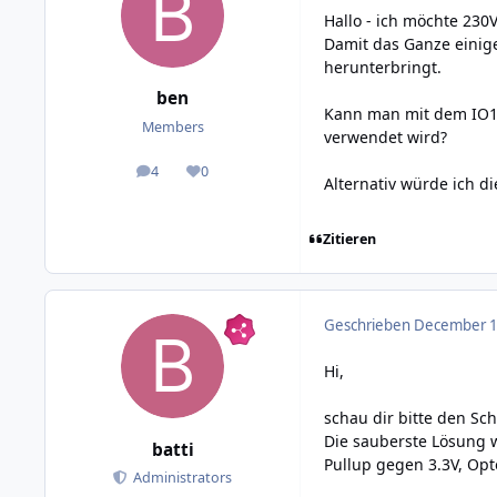
Hallo - ich möchte 230
Damit das Ganze einig
herunterbringt.
ben
Kann man mit dem IO16
Members
verwendet wird?
4
0
posts
Reputation
Alternativ würde ich di
Zitieren
Geschrieben
December 10
Hi,
schau dir bitte den Sch
Die sauberste Lösung w
batti
Pullup gegen 3.3V, Op
Administrators