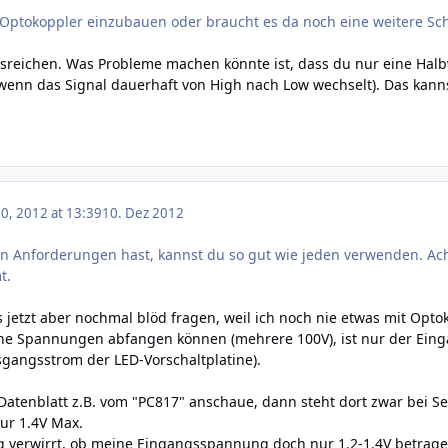
 Optokoppler einzubauen oder braucht es da noch eine weitere Sc
ausreichen. Was Probleme machen könnte ist, dass du nur eine Hal
enn das Signal dauerhaft von High nach Low wechselt). Das kanns
, 2012 at 13:39
10. Dez 2012
n Anforderungen hast, kannst du so gut wie jeden verwenden. Ach
t.
s jetzt aber nochmal blöd fragen, weil ich noch nie etwas mit Op
e Spannungen abfangen können (mehrere 100V), ist nur der Eingan
angsstrom der LED-Vorschaltplatine).
atenblatt z.B. vom "
PC817
" anschaue, dann steht dort zwar bei S
nur 1.4V Max.
g verwirrt, ob meine Eingangsspannung doch nur 1.2-1.4V betragen