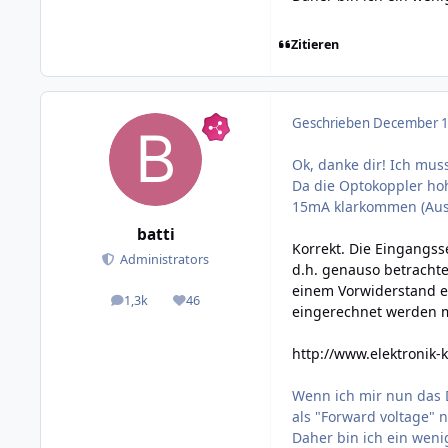
Zitieren
Geschrieben
December 11
Ok, danke dir! Ich mus
Da die Optokoppler hoh
15mA klarkommen (Ausg
batti
Korrekt. Die Eingangsse
Administrators
d.h. genauso betrachte
einem Vorwiderstand e
1,3k
46
posts
Reputation
eingerechnet werden mu
http://www.elektronik
Wenn ich mir nun das D
als "Forward voltage" 
Daher bin ich ein weni