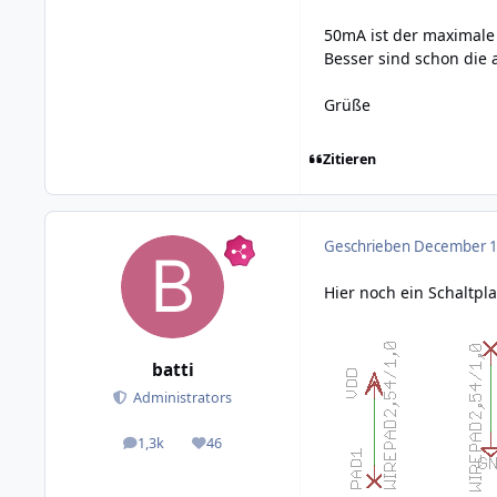
50mA ist der maximale 
Besser sind schon die
Grüße
Zitieren
Geschrieben
December 11
Hier noch ein Schaltpl
batti
Administrators
1,3k
46
posts
Reputation