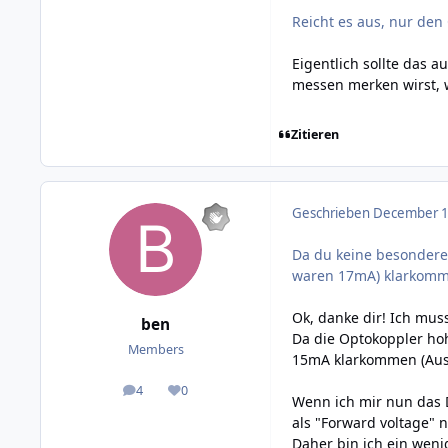
Reicht es aus, nur den
Eigentlich sollte das 
messen merken wirst, w
Zitieren
Geschrieben
December 10
Da du keine besondere
waren 17mA) klarkomm
Ok, danke dir! Ich mus
ben
Da die Optokoppler hoh
Members
15mA klarkommen (Ausg
4
0
posts
Reputation
Wenn ich mir nun das D
als "Forward voltage" 
Daher bin ich ein weni