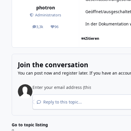
photron
Geöffnet/ausgeschaltet
Administrators
In der Dokumentation w
3,3k
96
posts
Reputation
Zitieren
Join the conversation
You can post now and register later. If you have an accou
Reply to this topic...
Go to topic listing