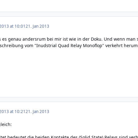
 2013 at 10:01
21. Jan 2013
s es genau andersrum bei mir ist wie in der Doku. Und wenn man 
eschreibung vom "Inudstrial Quad Relay Monoflop" verkehrt herum 
 2013 at 10:21
21. Jan 2013
leich:
et bedeutet die beiden Kontakte des (Solid State) Relays sind ver