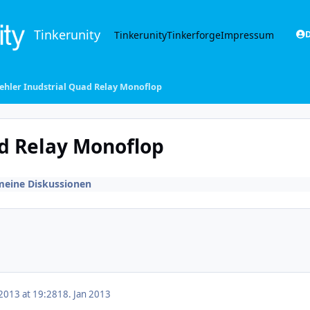
Tinkerunity
Tinkerunity
Tinkerforge
Impressum
D
ehler Inudstrial Quad Relay Monoflop
ad Relay Monoflop
meine Diskussionen
 2013 at 19:28
18. Jan 2013