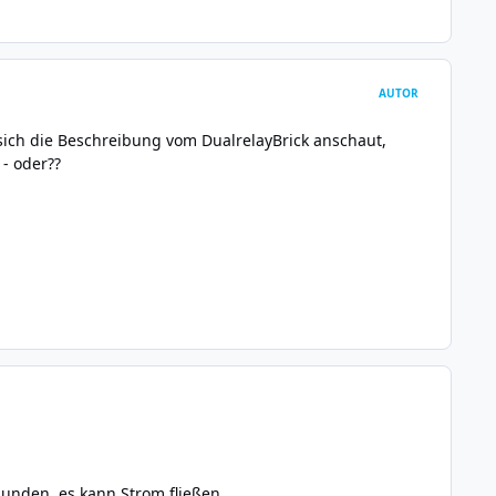
AUTOR
sich die Beschreibung vom DualrelayBrick anschaut,
- oder??
bunden, es kann Strom fließen.