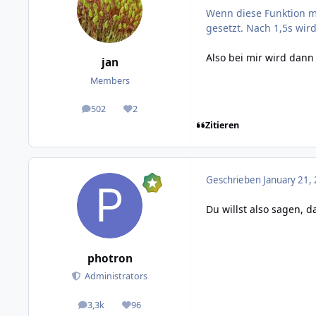
Wenn diese Funktion mit
gesetzt. Nach 1,5s wir
Also bei mir wird dann
jan
Members
502
2
posts
Reputation
Zitieren
Geschrieben
January 21,
Du willst also sagen, d
photron
Administrators
3,3k
96
posts
Reputation