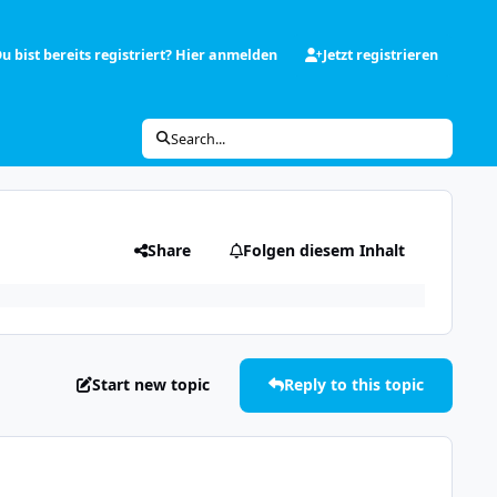
u bist bereits registriert? Hier anmelden
Jetzt registrieren
Search...
Share
Folgen diesem Inhalt
Start new topic
Reply to this topic