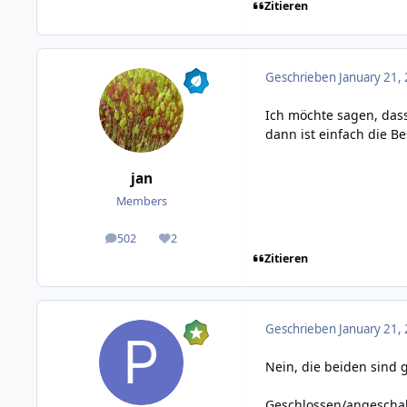
Zitieren
Geschrieben
January 21,
Ich möchte sagen, das
dann ist einfach die B
jan
Members
502
2
posts
Reputation
Zitieren
Geschrieben
January 21,
Nein, die beiden sind g
Geschlossen/angeschalt