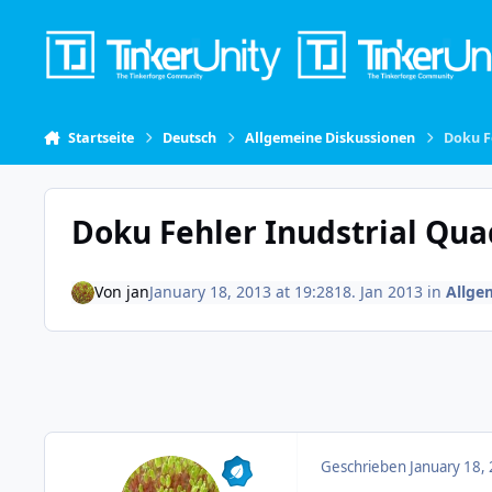
Skip to content
Startseite
Deutsch
Allgemeine Diskussionen
Doku F
Doku Fehler Inudstrial Qu
Von
jan
January 18, 2013 at 19:28
18. Jan 2013
in
Allge
Geschrieben
January 18,