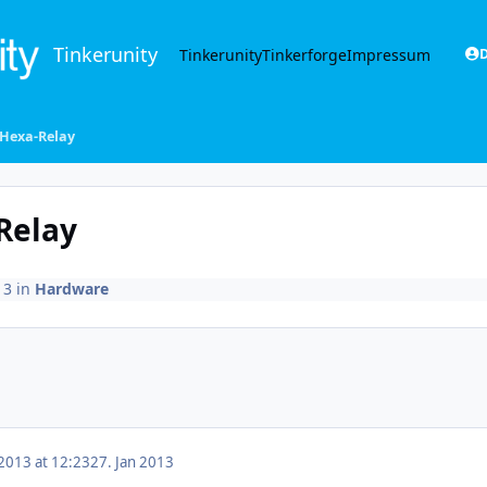
Tinkerunity
Tinkerunity
Tinkerforge
Impressum
D
 Hexa-Relay
Relay
13
in
Hardware
 2013 at 12:23
27. Jan 2013