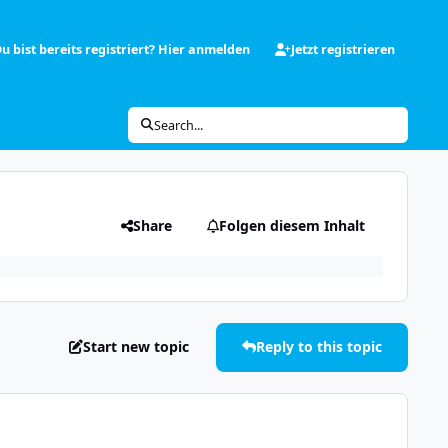
u bist bereits registriert? Hier anmelden
Jetzt registrieren
Search...
Share
Folgen diesem Inhalt
Start new topic
Reply to this topic