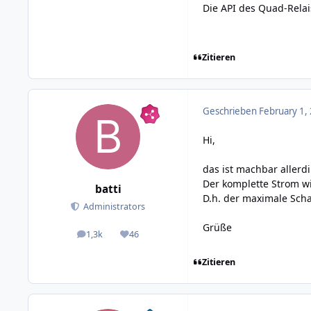
Die API des Quad-Relai
Zitieren
Geschrieben
February 1,
Hi,
das ist machbar allerd
Der komplette Strom wi
batti
D.h. der maximale Scha
Administrators
Grüße
1,3k
46
posts
Reputation
Zitieren