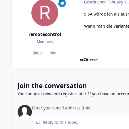
Geschrieben
February 1,
5,5A würde ich als aus
Wenn man die Variante 
remotecontrol
Members
627
0
posts
Reputation
Zitieren
Join the conversation
You can post now and register later. If you have an accou
Reply to this topic...