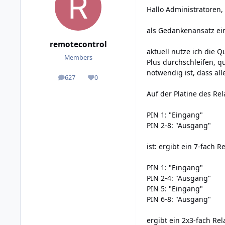
Hallo Administratoren,
als Gedankenansatz ein
remotecontrol
aktuell nutze ich die 
Members
Plus durchschleifen, q
notwendig ist, dass al
627
0
posts
Reputation
Auf der Platine des Re
PIN 1: "Eingang"
PIN 2-8: "Ausgang"
ist: ergibt ein 7-fach R
PIN 1: "Eingang"
PIN 2-4: "Ausgang"
PIN 5: "Eingang"
PIN 6-8: "Ausgang"
ergibt ein 2x3-fach Rela