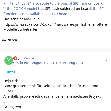
Pin 19, 21, 23, 24 also route to the pins of SPI flash on board.
If the ROCK 4 model has
SPI flash soldered on board
, the SPI
function is not available on GPIO header.
Das scheint aber laut
https://wiki.radxa.com/Rockpi4/hardware/spi_flash
eher ältere
Modelle zu betreffen.
Zitieren
Author stats
yvo
Members
Geschrieben
August 1, 2023 at 14:19
1. Aug 2023
AUTOR
Heja rtrbt
Ganz grossen Dank für Deine ausführliche Rückmeldung.
Super.
Allenfalls probiere ich das mal bei einem nächsten Projekt
aus.
Gruss, Yvo