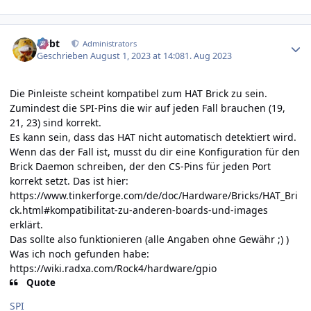
Author stats
rtrbt
Administrators
Geschrieben
August 1, 2023 at 14:08
1. Aug 2023
Die Pinleiste scheint kompatibel zum HAT Brick zu sein.
Zumindest die SPI-Pins die wir auf jeden Fall brauchen (19,
21, 23) sind korrekt.
Es kann sein, dass das HAT nicht automatisch detektiert wird.
Wenn das der Fall ist, musst du dir eine Konfiguration für den
Brick Daemon schreiben, der den CS-Pins für jeden Port
korrekt setzt. Das ist hier:
https://www.tinkerforge.com/de/doc/Hardware/Bricks/HAT_Bri
ck.html#kompatibilitat-zu-anderen-boards-und-images
erklärt.
Das sollte also funktionieren (alle Angaben ohne Gewähr ;) )
Was ich noch gefunden habe:
https://wiki.radxa.com/Rock4/hardware/gpio
Quote
SPI