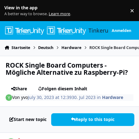
Skip to content
View in the app
×
Di
A better way to browse.
Learn more
.
Tinkerunity
Anmelden
Startseite
Deutsch
Hardware
ROCK Single Board Comput
ROCK Single Board Computers -
Mögliche Alternative zu Raspberry-Pi?
Share
Folgen diesem Inhalt
Von
yvo
July 30, 2023 at 12:39
30. Jul 2023
in
Hardware
Start new topic
Reply to this topic
Author stats