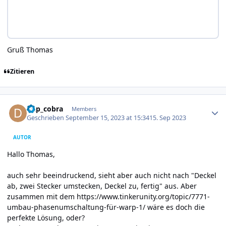
Gruß Thomas
Zitieren
Author stats
dkp_cobra
Members
Geschrieben
September 15, 2023 at 15:34
15. Sep 2023
AUTOR
Hallo Thomas,
auch sehr beeindruckend, sieht aber auch nicht nach "Deckel
ab, zwei Stecker umstecken, Deckel zu, fertig" aus. Aber
zusammen mit dem
https://www.tinkerunity.org/topic/7771-
umbau-phasenumschaltung-für-warp-1/
wäre es doch die
perfekte Lösung, oder?