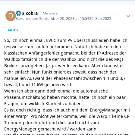
Author stats
dkp_cobra
Members
Geschrieben
September 20, 2023 at 15:54
20. Sep 2023
AUTOR
So, ich noch einmal. EVCC zum PV Überschussladen habe ich
testweise zum Laufen bekommen. Natürlich habe ich den
klassischen Anfängerfehler gemacht, bei der IP Adresse der
Wallbox tatsächlich die der Wallbox und nicht die des MQTT
Brokers anzugeben. Ja, ja, wer lesen kann. Aber dann ist es
sehr einfach. Nun funktioniert es soweit, dass nach der
manuellen Auswahl der Phasenanzahl zwischen 1,4 und 3,7
bzw. 4,1 und 11 kW geladen wird.
Wenn ich aber dann doch einmal die automatische
Phasenumschaltung haben möchte, hätte ich noch ein paar
Fragen, um wirklich Klarheit zu haben.
Es ist doch richtig, dass ich auch mit dem EnergyManager mit
einer Warp1 Pro nicht weiterkomme, weil die Warp 1 keine CP
Trennung durchführt und dies auch nicht vom
EnergyManager gemacht wird / werden kann.