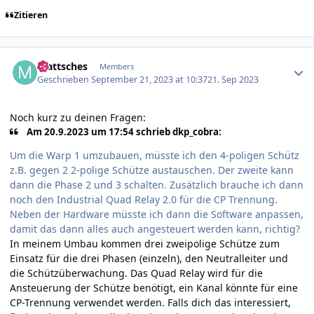
Zitieren
Author stats
mattsches
Members
Geschrieben
September 21, 2023 at 10:37
21. Sep 2023
Noch kurz zu deinen Fragen:
Am 20.9.2023 um 17:54 schrieb dkp_cobra:
Um die Warp 1 umzubauen, müsste ich den 4-poligen Schütz
z.B. gegen 2 2-polige Schütze austauschen. Der zweite kann
dann die Phase 2 und 3 schalten. Zusätzlich brauche ich dann
noch den Industrial Quad Relay 2.0 für die CP Trennung.
Neben der Hardware müsste ich dann die Software anpassen,
damit das dann alles auch angesteuert werden kann, richtig?
In meinem Umbau kommen drei zweipolige Schütze zum
Einsatz für die drei Phasen (einzeln), den Neutralleiter und
die Schützüberwachung. Das Quad Relay wird für die
Ansteuerung der Schütze benötigt, ein Kanal könnte für eine
CP-Trennung verwendet werden. Falls dich das interessiert,