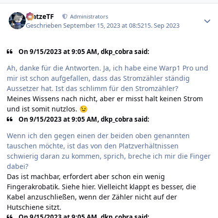
Author stats
MatzeTF
Administrators
Geschrieben
September 15, 2023 at 08:52
15. Sep 2023
On 9/15/2023 at 9:05 AM, dkp_cobra said:
Ah, danke für die Antworten. Ja, ich habe eine Warp1 Pro und
mir ist schon aufgefallen, dass das Stromzähler ständig
Aussetzer hat. Ist das schlimm für den Stromzähler?
Meines Wissens nach nicht, aber er misst halt keinen Strom
und ist somit nutzlos.
😉
On 9/15/2023 at 9:05 AM, dkp_cobra said:
Wenn ich den gegen einen der beiden oben genannten
tauschen möchte, ist das von den Platzverhältnissen
schwierig daran zu kommen, sprich, breche ich mir die Finger
dabei?
Das ist machbar, erfordert aber schon ein wenig
Fingerakrobatik. Siehe
hier
. Vielleicht klappt es besser, die
Kabel anzuschließen, wenn der Zähler nicht auf der
Hutschiene sitzt.
On 9/15/2023 at 9:05 AM, dkp_cobra said: