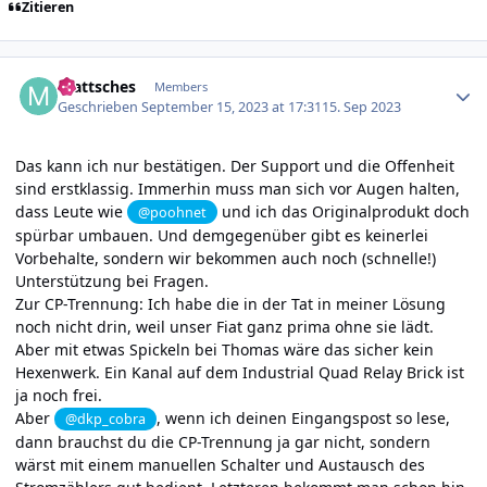
Zitieren
Author stats
mattsches
Members
Geschrieben
September 15, 2023 at 17:31
15. Sep 2023
Das kann ich nur bestätigen. Der Support und die Offenheit
sind erstklassig. Immerhin muss man sich vor Augen halten,
dass Leute wie
und ich das Originalprodukt doch
@poohnet
spürbar umbauen. Und demgegenüber gibt es keinerlei
Vorbehalte, sondern wir bekommen auch noch (schnelle!)
Unterstützung bei Fragen.
Zur CP-Trennung: Ich habe die in der Tat in meiner Lösung
noch nicht drin, weil unser Fiat ganz prima ohne sie lädt.
Aber mit etwas Spickeln bei Thomas wäre das sicher kein
Hexenwerk. Ein Kanal auf dem Industrial Quad Relay Brick ist
ja noch frei.
Aber
, wenn ich deinen Eingangspost so lese,
@dkp_cobra
dann brauchst du die CP-Trennung ja gar nicht, sondern
wärst mit einem manuellen Schalter und Austausch des