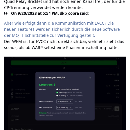
Quad Relay Bricklet und hat noch einen Kanal frei, der für die
CP-Trennung verwendet werden könnte.
On 9/20/2023 at 5:54 PM, dkp_cobra said:
Aber wie erfolgt dann die Kommunikation mit EVCC? Die
neuen Features werden sicherlich durch die neue Software
der MQTT Schnittstelle zur Verfügung gestellt.
Der WEM ist für EVCC nicht direkt sichtbar, vielmehr sieht das
so aus, als ob WARP selbst eine Phasenumschaltung hätte.