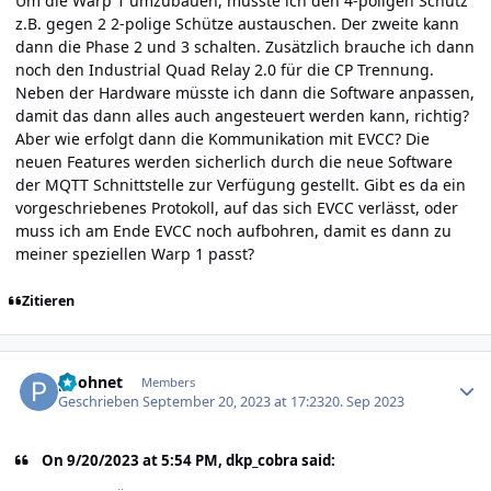
Um die Warp 1 umzubauen, müsste ich den 4-poligen Schütz
z.B. gegen 2 2-polige Schütze austauschen. Der zweite kann
dann die Phase 2 und 3 schalten. Zusätzlich brauche ich dann
noch den Industrial Quad Relay 2.0 für die CP Trennung.
Neben der Hardware müsste ich dann die Software anpassen,
damit das dann alles auch angesteuert werden kann, richtig?
Aber wie erfolgt dann die Kommunikation mit EVCC? Die
neuen Features werden sicherlich durch die neue Software
der MQTT Schnittstelle zur Verfügung gestellt. Gibt es da ein
vorgeschriebenes Protokoll, auf das sich EVCC verlässt, oder
muss ich am Ende EVCC noch aufbohren, damit es dann zu
meiner speziellen Warp 1 passt?
Zitieren
Author stats
poohnet
Members
Geschrieben
September 20, 2023 at 17:23
20. Sep 2023
On 9/20/2023 at 5:54 PM, dkp_cobra said: