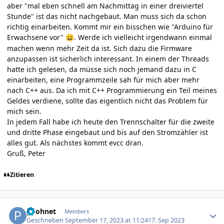
aber "mal eben schnell am Nachmittag in einer dreiviertel
Stunde" ist das nicht nachgebaut. Man muss sich da schon
richtig einarbeiten. Kommt mir ein bisschen wie "Arduino für
Erwachsene vor"
. Werde ich vielleicht irgendwann einmal
😀
machen wenn mehr Zeit da ist. Sich dazu die Firmware
anzupassen ist sicherlich interessant. In einem der Threads
hatte ich gelesen, da müsse sich noch jemand dazu in C
einarbeiten, eine Programmzeile sah für mich aber mehr
nach C++ aus. Da ich mit C++ Programmierung ein Teil meines
Geldes verdiene, sollte das eigentlich nicht das Problem für
mich sein.
In jedem Fall habe ich heute den Trennschalter für die zweite
und dritte Phase eingebaut und bis auf den Stromzähler ist
alles gut. Als nächstes kommt evcc dran.
Gruß, Peter
Zitieren
Author stats
poohnet
Members
Geschrieben
September 17, 2023 at 11:24
17. Sep 2023