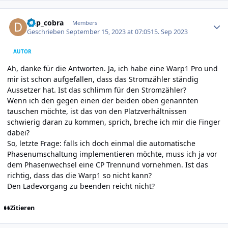
Author stats
dkp_cobra
Members
Geschrieben
September 15, 2023 at 07:05
15. Sep 2023
AUTOR
Ah, danke für die Antworten. Ja, ich habe eine Warp1 Pro und
mir ist schon aufgefallen, dass das Stromzähler ständig
Aussetzer hat. Ist das schlimm für den Stromzähler?
Wenn ich den gegen einen der beiden oben genannten
tauschen möchte, ist das von den Platzverhältnissen
schwierig daran zu kommen, sprich, breche ich mir die Finger
dabei?
So, letzte Frage: falls ich doch einmal die automatische
Phasenumschaltung implementieren möchte, muss ich ja vor
dem Phasenwechsel eine CP Trennund vornehmen. Ist das
richtig, dass das die Warp1 so nicht kann?
Den Ladevorgang zu beenden reicht nicht?
Zitieren