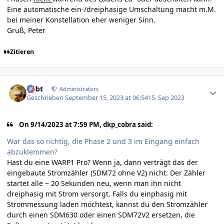
Eine automatische ein-/dreiphasige Umschaltung macht m.M.
bei meiner Konstellation eher weniger Sinn.
Gruß, Peter
Zitieren
Author stats
rtrbt
Administrators
Geschrieben
September 15, 2023 at 06:54
15. Sep 2023
On 9/14/2023 at 7:59 PM, dkp_cobra said:
War das so richtig, die Phase 2 und 3 im Eingang einfach
abzuklemmen?
Hast du eine WARP1 Pro? Wenn ja, dann verträgt das der
eingebaute Stromzähler (SDM72 ohne V2) nicht. Der Zähler
startet alle ~ 20 Sekunden neu, wenn man ihn nicht
dreiphasig mit Strom versorgt. Falls du einphasig mit
Strommessung laden möchtest, kannst du den Stromzähler
durch einen SDM630 oder einen SDM72V2 ersetzen, die