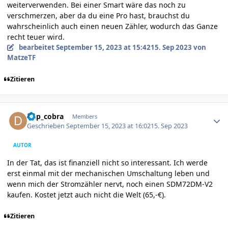
weiterverwenden. Bei einer Smart wäre das noch zu
verschmerzen, aber da du eine Pro hast, brauchst du
wahrscheinlich auch einen neuen Zähler, wodurch das Ganze
recht teuer wird.
bearbeitet
September 15, 2023 at 15:42
15. Sep 2023
von
MatzeTF
Zitieren
Author stats
dkp_cobra
Members
Geschrieben
September 15, 2023 at 16:02
15. Sep 2023
AUTOR
In der Tat, das ist finanziell nicht so interessant. Ich werde
erst einmal mit der mechanischen Umschaltung leben und
wenn mich der Stromzähler nervt, noch einen SDM72DM-V2
kaufen. Kostet jetzt auch nicht die Welt (65,-€).
Zitieren