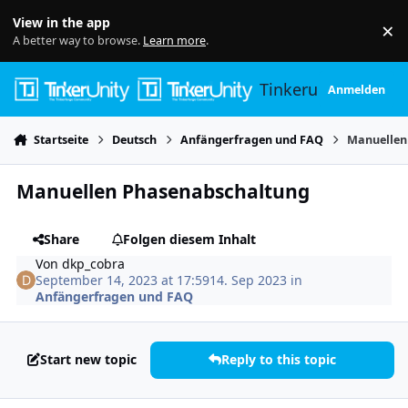
Skip to content
View in the app
×
Di
A better way to browse.
Learn more
.
Tinkerunity
Anmelden
Startseite
Deutsch
Anfängerfragen und FAQ
Manuellen
Manuellen Phasenabschaltung
Share
Folgen diesem Inhalt
Von
dkp_cobra
September 14, 2023 at 17:59
14. Sep 2023
in
Anfängerfragen und FAQ
Start new topic
Reply to this topic
Author stats