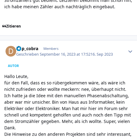
Stromzählers gut bedient. Letzteren bekommt man schon hin,
ich habe meinen Zähler auch nachträglich eingebaut.
Zitieren
Author stats
dkp_cobra
Members
Geschrieben
September 16, 2023 at 17:52
16. Sep 2023
AUTOR
Hallo Leute,
für den Fall, dass es so rübergekommen wäre, als wäre ich
nicht zufrieden oder wollte meckern: nee, überhaupt nicht.
Ich hatte ja die Idee mit den manuellen Phasenabschaltung,
aber war mir unsicher. Bin von Haus aus Informatiker, kein
Elektriker oder Elektroniker. Man hat mir hier im Forum sehr
schnell und kompetent geholfen und auch noch den Tipp mit
dem Stromzähler gegeben. Mehr, als ich wollte. Super, vielen
Dank.
Die Hinweise zu den anderen Projekten sind sehr interessant,