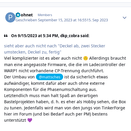
Author stats
poohnet
Members
Geschrieben
September 15, 2023 at 16:55
15. Sep 2023
On 9/15/2023 at 5:34 PM, dkp_cobra said:
sieht aber auch nicht nach "Deckel ab, zwei Stecker
umstecken, Deckel zu, fertig"
Viel komplizierter ist es aber auch nicht
Allerdings braucht
🙃
man eine angepasste Firmware, die die im Ladecontroller der
WARP1 nicht vorhandene CP-Trennung durchführt.
Der Umbau von
ist da sicherlich etwas
@mattsches
aufwändiger, kommt dafür aber auch ohne externe
Komponenten für die Phasenumschaltung aus.
Letztendlich muss man halt Spaß an derartigen
Bastelprojekten haben, d. h. es eher als Hobby sehen, die Box
zu tunen. Jedenfalls wird man von den Jungs von TinkerForge
hier im Forum (und bei Bedarf auch per PM) bestens
unterstützt
💜