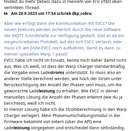
findest du mehr Details dazu in meinem von Eric (rtbt) oben
verlinkten Thread.
Am 20.9.2023 um 17:54 schrieb dkp_cobra:
Aber wie erfolgt dann die Kommunikation mit EVCC? Die
neuen Features werden sicherlich durch die neue Software
der MQTT Schnittstelle zur Verfügung gestellt. Gibt es da ein
vorgeschriebenes Protokoll, auf das sich EVCC verlässt, oder
muss ich am Ende EVCC noch aufbohren, damit es dann zu
meiner speziellen Warp 1 passt?
EVCC habe ich nicht im Einsatz, kenne mich daher damit nicht
aus. Was ich weiß, ist dass der Warp Charger standardmäßig
die Vorgabe eines Lade
stroms
unterstützt. Es muss also an
anderer Stelle berechnet werden, wie hoch der Strom unter
Berücksichtigung der Anzahl der Phasen sein muss, um die
gewünschte Lade
leistung
zu erhalten. Wie EVCC in deiner
manuellen Lösung die Anzahl der Phasen erkennt (wie du ja
berichtest), weiß ich nicht.
In meiner Lösung habe ich die Stromberechnung in den Warp
Charger verlagert. Mein Phasenumschaltungsmodul in der
Firmware bekommt von extern (über die API) eine
Lade
leistung
vorgegeben und entscheidet dann selbständig,