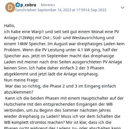
dkp_cobra
Members
Geschrieben
September 14, 2023 at 17:59
14. Sep 2023
Hallo,
ich habe eine Warp1 und seit seit gut einem Monat eine PV
Anlage (12kWp) mit Ost-, Süd- und Westausrichtung und
einem 14kW Speicher. Im August war dreiphasiges Laden kein
Problem. Wenn die PV Leistung unter 4.1 kW ging, half der
Speicher aus. Jetzt im September macht das dreiphasige
Laden mit meiner nach drei Seiten ausgerichteten PV Anlage
keinen Sinn. Ich habe daher einfach 2 der 3 Phasen
abgeklemmt und jetzt lädt die Anlage einphasig.
Nun meine Frage:
War das so richtig, die Phase 2 und 3 im Eingang einfach
abzuklemmen?
Kann ich die beiden Phasen mit einem Hauptschalter auf der
Hutschiene mit den entsprechenden Eingängen der WB
verbinden, um zu Beginn des Sommer nächsten Jahres
wieder dreiphasig zu Laden? Muss ich vor dem Schalten die
WB komplett stromlos machen? Mir ist klar, dass ich die
Phasen
nicht
während des Ladens zu- oder abschalten kann.