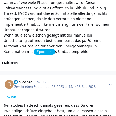
wann auf wie viele Phasen umgeschaltet wird. Diese
Softwareanpassung gibt es öffentlich in Github und in o. g.
Thread. EVCC wird mit dieser Schnittstelle allerdings nichts
anfangen können, da sie dort vermutlich niemand
implementiert hat. Ich kenne bislang nur zwei Fälle, wo mein
Umbau nachgebaut wurde.
Wenn du also wie schon gesagt mit der manuellen
Umschaltung zufrieden bist, dann passt das ja. Für eine
Automatik würde ich dir eher den Energy Manager in
Kombination mit
s Umbau empfehlen.
@poohnet
Zitieren
Author stats
dkp_cobra
Members
Geschrieben
September 22, 2023 at 15:14
22. Sep 2023
AUTOR
@mattches hatte ich damals gesehen, dass Du drei
zweipolige Schütze eingebaut hast, um alle Phasen einzeln