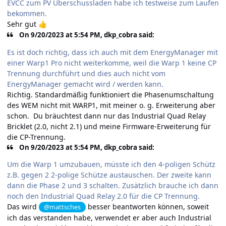
EVCC zum PV Überschussladen habe ich testweise zum Laufen
bekommen.
Sehr gut
👍
On 9/20/2023 at 5:54 PM, dkp_cobra said:
Es ist doch richtig, dass ich auch mit dem EnergyManager mit
einer Warp1 Pro nicht weiterkomme, weil die Warp 1 keine CP
Trennung durchführt und dies auch nicht vom
EnergyManager gemacht wird / werden kann.
Richtig. Standardmäßig funktioniert die Phasenumschaltung
des WEM nicht mit WARP1, mit meiner o. g. Erweiterung aber
schon. Du bräuchtest dann nur das Industrial Quad Relay
Bricklet (2.0, nicht 2.1) und meine Firmware-Erweiterung für
die CP-Trennung.
On 9/20/2023 at 5:54 PM, dkp_cobra said:
Um die Warp 1 umzubauen, müsste ich den 4-poligen Schütz
z.B. gegen 2 2-polige Schütze austauschen. Der zweite kann
dann die Phase 2 und 3 schalten. Zusätzlich brauche ich dann
noch den Industrial Quad Relay 2.0 für die CP Trennung.
Das wird
besser beantworten können, soweit
@mattsches
ich das verstanden habe, verwendet er aber auch Industrial