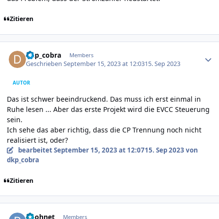
Zitieren
Author stats
dkp_cobra
Members
Geschrieben
September 15, 2023 at 12:03
15. Sep 2023
AUTOR
Das ist schwer beeindruckend. Das muss ich erst einmal in
Ruhe lesen ... Aber das erste Projekt wird die EVCC Steuerung
sein.
Ich sehe das aber richtig, dass die CP Trennung noch nicht
realisiert ist, oder?
bearbeitet
September 15, 2023 at 12:07
15. Sep 2023
von
dkp_cobra
Zitieren
Author stats
poohnet
Members