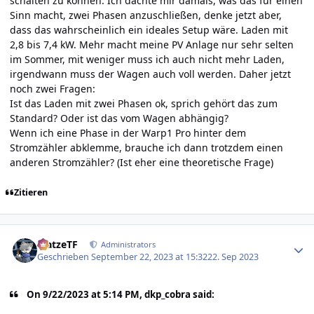
schalten zu können. Ich dachte mir damals, was das für einen
Sinn macht, zwei Phasen anzuschließen, denke jetzt aber,
dass das wahrscheinlich ein ideales Setup wäre. Laden mit
2,8 bis 7,4 kW. Mehr macht meine PV Anlage nur sehr selten
im Sommer, mit weniger muss ich auch nicht mehr Laden,
irgendwann muss der Wagen auch voll werden. Daher jetzt
noch zwei Fragen:
Ist das Laden mit zwei Phasen ok, sprich gehört das zum
Standard? Oder ist das vom Wagen abhängig?
Wenn ich eine Phase in der Warp1 Pro hinter dem
Stromzähler abklemme, brauche ich dann trotzdem einen
anderen Stromzähler? (Ist eher eine theoretische Frage)
Zitieren
Author stats
MatzeTF
Administrators
Geschrieben
September 22, 2023 at 15:32
22. Sep 2023
On 9/22/2023 at 5:14 PM, dkp_cobra said: