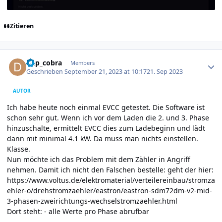
Zitieren
Author stats
dkp_cobra
Members
Geschrieben
September 21, 2023 at 10:17
21. Sep 2023
AUTOR
Ich habe heute noch einmal EVCC getestet. Die Software ist
schon sehr gut. Wenn ich vor dem Laden die 2. und 3. Phase
hinzuschalte, ermittelt EVCC dies zum Ladebeginn und lädt
dann mit minimal 4.1 kW. Da muss man nichts einstellen.
Klasse.
Nun möchte ich das Problem mit dem Zähler in Angriff
nehmen. Damit ich nicht den Falschen bestelle: geht der hier:
https://www.voltus.de/elektromaterial/verteilereinbau/stromza
ehler-o/drehstromzaehler/eastron/eastron-sdm72dm-v2-mid-
3-phasen-zweirichtungs-wechselstromzaehler.html
Dort steht: - alle Werte pro Phase abrufbar