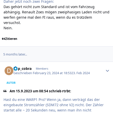
Daher jetzt noch zwei Fragen:
Das gehört nicht zum Standard und ist vom Fahrzeug
abhängig. Renault Zoes mögen zweiphasiges Laden nicht und
werfen gerne mal den FI raus, wenn du es trotzdem
versuchst.
Nein.
Zitieren
5 months later...
Author stats
dkp_cobra
Members
Geschrieben
February 23, 2024 at 18:53
23. Feb 2024
AUTOR
Am 15.9.2023 um 08:54 schrieb rtrbt:
Hast du eine WARP1 Pro? Wenn ja, dann verträgt das der
eingebaute Stromzähler (SDM72 ohne V2) nicht. Der Zähler
startet alle ~ 20 Sekunden neu, wenn man ihn nicht