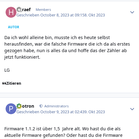
Author stats
hgraef
Members
Geschrieben
October 8, 2023 at 09:15
8. Okt 2023
AUTOR
Da ich wohl alleine bin, musste ich es heute selbst
herausfinden, war die falsche Firmware die ich da als erstes
gezogen habe, nun is alles da und hoffe das der Zähler ab
jetzt funktioniert.
LG
Zitieren
Author stats
photron
Administrators
Geschrieben
October 9, 2023 at 02:43
9. Okt 2023
Firmware 1.1.2 ist über 1,5 Jahre alt. Wo hast du die als
aktuelle Firmware gefunden? Oder hast du die Firmware