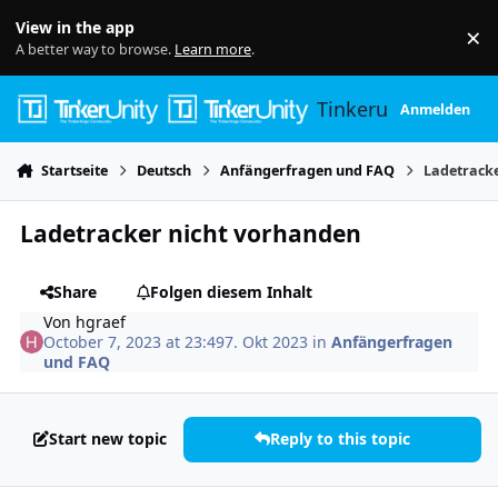
Skip to content
View in the app
×
Di
A better way to browse.
Learn more
.
Tinkerunity
Anmelden
Startseite
Deutsch
Anfängerfragen und FAQ
Ladetrack
Ladetracker nicht vorhanden
Share
Folgen diesem Inhalt
Von
hgraef
October 7, 2023 at 23:49
7. Okt 2023
in
Anfängerfragen
und FAQ
Start new topic
Reply to this topic
Author stats