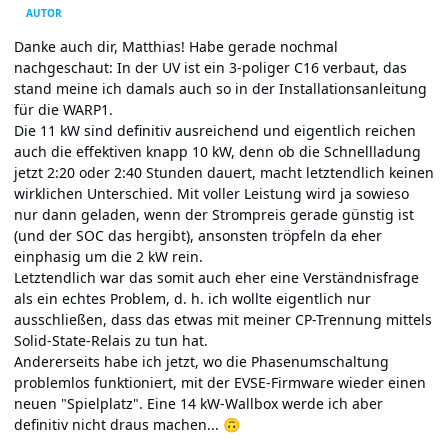
AUTOR
Danke auch dir, Matthias! Habe gerade nochmal
nachgeschaut: In der UV ist ein 3-poliger C16 verbaut, das
stand meine ich damals auch so in der Installationsanleitung
für die WARP1.
Die 11 kW sind definitiv ausreichend und eigentlich reichen
auch die effektiven knapp 10 kW, denn ob die Schnellladung
jetzt 2:20 oder 2:40 Stunden dauert, macht letztendlich keinen
wirklichen Unterschied. Mit voller Leistung wird ja sowieso
nur dann geladen, wenn der Strompreis gerade günstig ist
(und der SOC das hergibt), ansonsten tröpfeln da eher
einphasig um die 2 kW rein.
Letztendlich war das somit auch eher eine Verständnisfrage
als ein echtes Problem, d. h. ich wollte eigentlich nur
ausschließen, dass das etwas mit meiner CP-Trennung mittels
Solid-State-Relais zu tun hat.
Andererseits habe ich jetzt, wo die Phasenumschaltung
problemlos funktioniert, mit der EVSE-Firmware wieder einen
neuen "Spielplatz". Eine 14 kW-Wallbox werde ich aber
definitiv nicht draus machen...
🙃