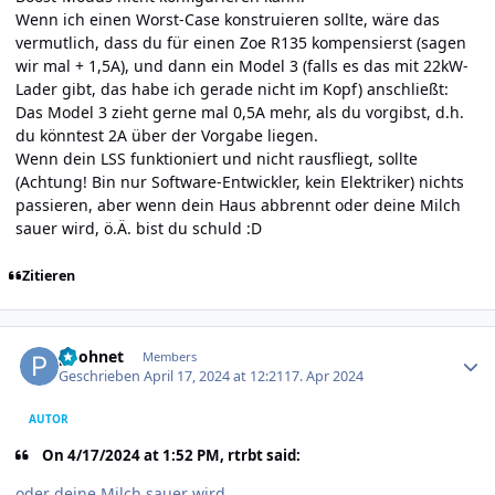
Wenn ich einen Worst-Case konstruieren sollte, wäre das
vermutlich, dass du für einen Zoe R135 kompensierst (sagen
wir mal + 1,5A), und dann ein Model 3 (falls es das mit 22kW-
Lader gibt, das habe ich gerade nicht im Kopf) anschließt:
Das Model 3 zieht gerne mal 0,5A mehr, als du vorgibst, d.h.
du könntest 2A über der Vorgabe liegen.
Wenn dein LSS funktioniert und nicht rausfliegt, sollte
(Achtung! Bin nur Software-Entwickler, kein Elektriker) nichts
passieren, aber wenn dein Haus abbrennt oder deine Milch
sauer wird, ö.Ä. bist du schuld
:D
Zitieren
Author stats
poohnet
Members
Geschrieben
April 17, 2024 at 12:21
17. Apr 2024
AUTOR
On 4/17/2024 at 1:52 PM, rtrbt said:
oder deine Milch sauer wird,