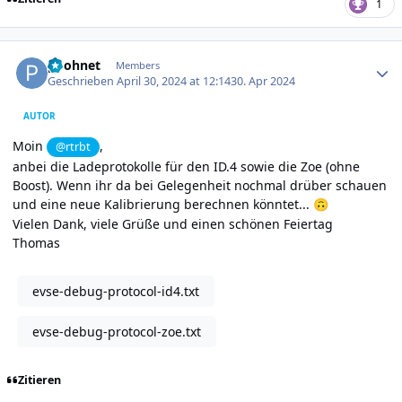
1
Author stats
poohnet
Members
Geschrieben
April 30, 2024 at 12:14
30. Apr 2024
AUTOR
Moin
,
@rtrbt
anbei die Ladeprotokolle für den ID.4 sowie die Zoe (ohne
Boost). Wenn ihr da bei Gelegenheit nochmal drüber schauen
und eine neue Kalibrierung berechnen könntet...
🙃
Vielen Dank, viele Grüße und einen schönen Feiertag
Thomas
evse-debug-protocol-id4.txt
evse-debug-protocol-zoe.txt
Zitieren