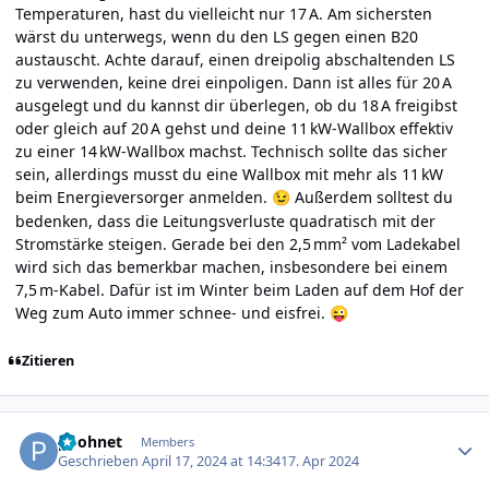
Temperaturen, hast du vielleicht nur 17 A. Am sichersten
wärst du unterwegs, wenn du den LS gegen einen B20
austauscht. Achte darauf, einen dreipolig abschaltenden LS
zu verwenden, keine drei einpoligen. Dann ist alles für 20 A
ausgelegt und du kannst dir überlegen, ob du 18 A freigibst
oder gleich auf 20 A gehst und deine 11 kW-Wallbox effektiv
zu einer 14 kW-Wallbox machst. Technisch sollte das sicher
sein, allerdings musst du eine Wallbox mit mehr als 11 kW
beim Energieversorger anmelden.
Außerdem solltest du
😉
bedenken, dass die Leitungsverluste quadratisch mit der
Stromstärke steigen. Gerade bei den 2,5 mm² vom Ladekabel
wird sich das bemerkbar machen, insbesondere bei einem
7,5 m-Kabel. Dafür ist im Winter beim Laden auf dem Hof der
Weg zum Auto immer schnee- und eisfrei.
😜
Zitieren
Author stats
poohnet
Members
Geschrieben
April 17, 2024 at 14:34
17. Apr 2024