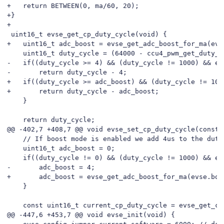
+	return BETWEEN(0, ma/60, 20);

+}

+

 uint16_t evse_get_cp_duty_cycle(void) {

+	uint16_t adc_boost = evse_get_adc_boost_for_ma(evse.boost_current);

 	uint16_t duty_cycle = (64000 - ccu4_pwm_get_duty_cycle(EVSE_CP_PWM_SLICE_NUMBER))/64;

-	if((duty_cycle >= 4) && (duty_cycle != 1000) && evse.boost_mode_enabled) {

-		return duty_cycle - 4;

+	if((duty_cycle >= adc_boost) && (duty_cycle != 1000) && evse.boost_mode_enabled) {

+		return duty_cycle - adc_boost;

 	}

 	return duty_cycle;

@@ -402,7 +408,7 @@ void evse_set_cp_duty_cycle(const 
 	// If boost mode is enabled we add 4us to the duty cycle. This means that we are still within the standard.

 	uint16_t adc_boost = 0;

 	if((duty_cycle != 0) && (duty_cycle != 1000) && evse.boost_mode_enabled) {

-		adc_boost = 4;

+		adc_boost = evse_get_adc_boost_for_ma(evse.boost_current);

 	}

 	const uint16_t current_cp_duty_cycle = evse_get_cp_duty_cycle();

@@ -447,6 +453,7 @@ void evse_init(void) {
