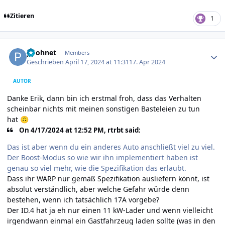
Zitieren
1
Author stats
poohnet
Members
Geschrieben
April 17, 2024 at 11:31
17. Apr 2024
AUTOR
Danke Erik, dann bin ich erstmal froh, dass das Verhalten
scheinbar nichts mit meinen sonstigen Basteleien zu tun
hat
🙃
On 4/17/2024 at 12:52 PM, rtrbt said:
Das ist aber wenn du ein anderes Auto anschließt viel zu viel.
Der Boost-Modus so wie wir ihn implementiert haben ist
genau so viel mehr, wie die Spezifikation das erlaubt.
Dass ihr WARP nur gemäß Spezifikation ausliefern könnt, ist
absolut verständlich, aber welche Gefahr würde denn
bestehen, wenn ich tatsächlich 17A vorgebe?
Der ID.4 hat ja eh nur einen 11 kW-Lader und wenn vielleicht
irgendwann einmal ein Gastfahrzeug laden sollte (was in den