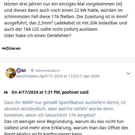
letzten drei Jahren nur ein einziges Mal vorgekommen ist)
und dieses dann auch noch einen 22 kW hätte, würden im
schlimmsten Fall diese 17A fließen. Die Zuleitung ist in 6mm²
ausgeführt, das 2,5mm² Ladekabel ist mit 20A belastbar und
auch der 16A LSS sollte nicht (sofort) auslösen.
Oder habe ich einen Denkfehler?
Zitieren
Author stats
rtrbt
Administrators
Geschrieben
April 17, 2024 at 11:52
17. Apr 2024
On 4/17/2024 at 1:31 PM, poohnet said:
Dass ihr WARP nur gemäß Spezifikation ausliefern könnt, ist
absolut verständlich, aber welche Gefahr würde denn
bestehen, wenn ich tatsächlich 17A vorgebe?
Das ist weniger eine Begründung, warum du das nicht tun
solltest und mehr eine Erklärung, warum man das Offset des
Boost-Modus nicht konfigurieren kann.