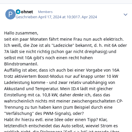
Author stats
poohnet
Members
Geschrieben
April 17, 2024 at 10:30
17. Apr 2024
Hallo zusammen,
seit ein paar Monaten fährt meine Frau nun auch elektrisch.
Ich weiß, die Zoe ist als "Ladezicke" bekannt, d. h. mit 6A oder
7A lädt sie nicht richtig (schon gar nicht dreiphasig) und
selbst mit 10A gibt's noch einen recht hohen
Blindstromanteil.
Auffällig ist aber, dass ich auch bei einer Vorgabe von 16A
trotz aktiviertem Boost-Modus nur auf knapp unter 10 kW
Ladeleistung komme - und zwar relativ unabhängig von
Akkustand und Temperatur. Mein ID.4 lädt mit gleicher
Einstellung mit ca. 10,8 kW, daher
denke
ich, dass das
wahrscheinlich nichts mit meiner zwischengeschalteten CP-
Trennung zu tun haben kann (zum Beispiel durch eine
"Verfälschung" des PWM-Signals), oder?
Habt ihr hierzu evtl. eine Idee oder einen Tipp? Klar,
letztendlich entscheidet das Auto selbst, wieviel Strom es
wirklich zieht, die Diskrepanz "Soll <-> Ist" ist gerade über