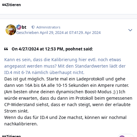
Zitieren
Author stats
rtrbt
Administrators
Geschrieben
April 29, 2024 at 07:41
29. Apr 2024
On 4/27/2024 at 12:53 PM, poohnet said:
Kann es sein, dass die Kalibrierung hier evtl. noch etwas
angepasst werden muss? Mit den Standardwerten lädt der
ID.4 mit 6-7A nämlich überhaupt nicht.
Das ist gut möglich. Starte mal ein Ladeprotokoll und gehe
dann von 16A bis 6A alle 10-15 Sekunden ein Ampere runter.
(Am besten ohne deinen dynamischen Boost-Modus ;) ) Ich
würde erwarten, dass du dann im Protokoll beim gemessenen
CP-Widerstand siehst, dass er nach steigt, wenn der erlaubte
Strom sinkt.
Wenn du das für ID.4 und Zoe machst, können wir nochmal
nachkalibrieren.
Zitieren