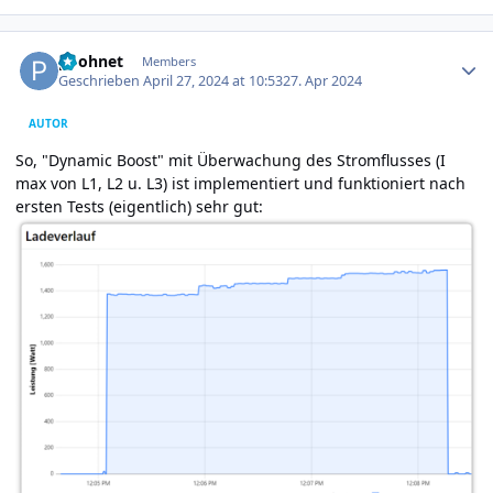
Author stats
poohnet
Members
Geschrieben
April 27, 2024 at 10:53
27. Apr 2024
AUTOR
So, "Dynamic Boost" mit Überwachung des Stromflusses (I
max von L1, L2 u. L3) ist implementiert und funktioniert nach
ersten Tests (eigentlich) sehr gut: