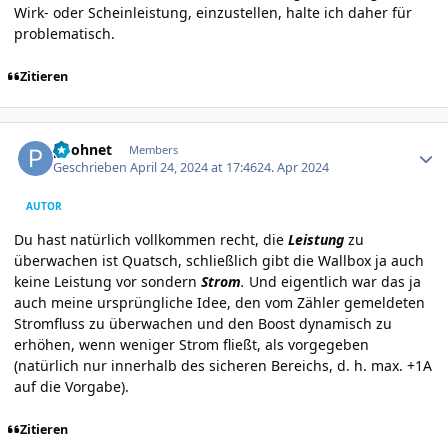
Wirk- oder Scheinleistung, einzustellen, halte ich daher für
problematisch.
Zitieren
Author stats
poohnet
Members
Geschrieben
April 24, 2024 at 17:46
24. Apr 2024
AUTOR
Du hast natürlich vollkommen recht, die
Leistung
zu
überwachen ist Quatsch, schließlich gibt die Wallbox ja auch
keine Leistung vor sondern
Strom
.
Und eigentlich war das ja
auch meine ursprüngliche Idee, den vom Zähler gemeldeten
Stromfluss zu überwachen und den Boost dynamisch zu
erhöhen, wenn weniger Strom fließt, als vorgegeben
(natürlich nur innerhalb des sicheren Bereichs, d. h. max. +1A
auf die Vorgabe).
Zitieren