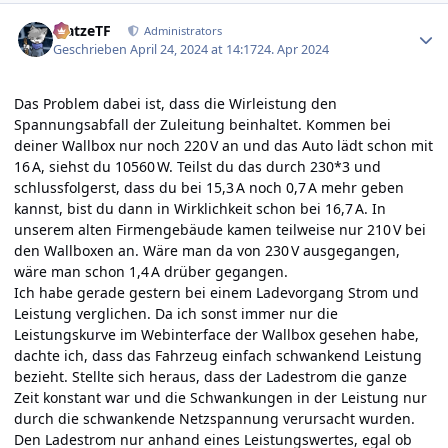
Author stats
MatzeTF
Administrators
Geschrieben
April 24, 2024 at 14:17
24. Apr 2024
Das Problem dabei ist, dass die Wirleistung den
Spannungsabfall der Zuleitung beinhaltet. Kommen bei
deiner Wallbox nur noch 220 V an und das Auto lädt schon mit
16 A, siehst du 10560 W. Teilst du das durch 230*3 und
schlussfolgerst, dass du bei 15,3 A noch 0,7 A mehr geben
kannst, bist du dann in Wirklichkeit schon bei 16,7 A. In
unserem alten Firmengebäude kamen teilweise nur 210 V bei
den Wallboxen an. Wäre man da von 230 V ausgegangen,
wäre man schon 1,4 A drüber gegangen.
Ich habe gerade gestern bei einem Ladevorgang Strom und
Leistung verglichen. Da ich sonst immer nur die
Leistungskurve im Webinterface der Wallbox gesehen habe,
dachte ich, dass das Fahrzeug einfach schwankend Leistung
bezieht. Stellte sich heraus, dass der Ladestrom die ganze
Zeit konstant war und die Schwankungen in der Leistung nur
durch die schwankende Netzspannung verursacht wurden.
Den Ladestrom nur anhand eines Leistungswertes, egal ob