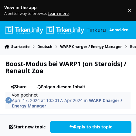
Skip to content
View in the app
×
Di
A better way to browse.
Learn more
.
Tinkerunity
Anmelden
Startseite
Deutsch
WARP Charger / Energy Manager
Boo
Boost-Modus bei WARP1 (on Steroids) /
Renault Zoe
Share
Folgen diesem Inhalt
Von
poohnet
April 17, 2024 at 10:30
17. Apr 2024
in
WARP Charger /
Energy Manager
Start new topic
Reply to this topic