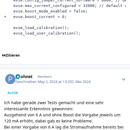
 	evse.config_jumper_current_software = 6000; // default software configuration is 6A

 	evse.max_current_configured = 32000; // default user defined current ist 32A

 	evse.boost_mode_enabled = false;

+	evse.boost_current = 0;

 	evse_load_calibration();

 	evse_load_user_calibration();
Zitieren
Author stats
poohnet
Members
Geschrieben
May 2, 2024 at 13:29
2. Mai 2024
AUTOR
Ich habe gerade zwei Tests gemacht und eine sehr
interessante Erkenntnis gewonnen:
Ausgehend von 6 A und ohne Boost die Vorgabe jeweils um
120 mA erhöht, dabei gab es keine Probleme.
Bei einer Vorgabe von 6 A lag die Stromaufnahme bereits bei