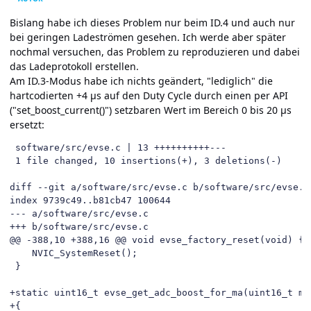
Bislang habe ich dieses Problem nur beim ID.4 und auch nur
bei geringen Ladeströmen gesehen. Ich werde aber später
nochmal versuchen, das Problem zu reproduzieren und dabei
das Ladeprotokoll erstellen.
Am ID.3-Modus habe ich nichts geändert, "lediglich" die
hartcodierten +4 µs auf den Duty Cycle durch einen per API
("set_boost_current()") setzbaren Wert im Bereich 0 bis 20 µs
ersetzt:
 software/src/evse.c | 13 ++++++++++---

 1 file changed, 10 insertions(+), 3 deletions(-)

diff --git a/software/src/evse.c b/software/src/evse.c

index 9739c49..b81cb47 100644

--- a/software/src/evse.c

+++ b/software/src/evse.c

@@ -388,10 +388,16 @@ void evse_factory_reset(void) {

 	NVIC_SystemReset();

 }

+static uint16_t evse_get_adc_boost_for_ma(uint16_t ma)
+{
