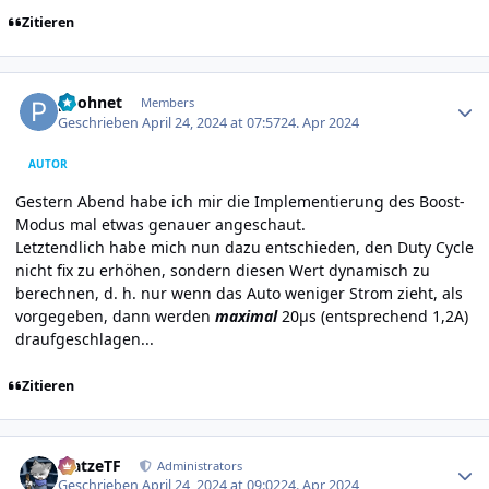
Zitieren
Author stats
poohnet
Members
Geschrieben
April 24, 2024 at 07:57
24. Apr 2024
AUTOR
Gestern Abend habe ich mir die Implementierung des Boost-
Modus mal etwas genauer angeschaut.
Letztendlich habe mich nun dazu entschieden, den Duty Cycle
nicht fix zu erhöhen, sondern diesen Wert dynamisch zu
berechnen, d. h. nur wenn das Auto weniger Strom zieht, als
vorgegeben, dann werden
maximal
20µs (entsprechend 1,2A)
draufgeschlagen...
Zitieren
Author stats
MatzeTF
Administrators
Geschrieben
April 24, 2024 at 09:02
24. Apr 2024