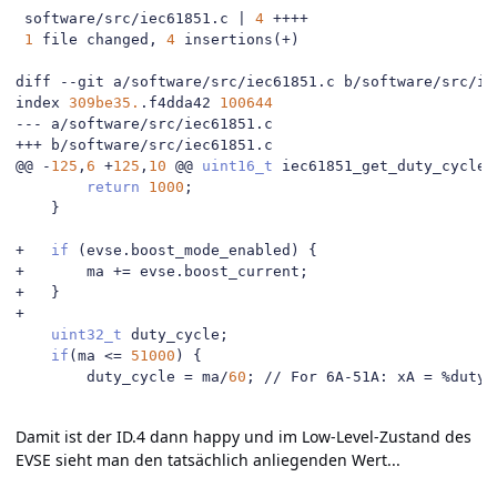
 software
/
src
/
iec61851
.
c 
|
4
++++
1
 file changed
,
4
 insertions
(+)
diff 
--
git a
/
software
/
src
/
iec61851
.
c b
/
software
/
src
/
ie
index 
309be35.
.
f4dda42 
100644
---
 a
/
software
/
src
/
iec61851
.
+++
 b
/
software
/
src
/
iec61851
.
@@
-
125
,
6
+
125
,
10
@@
uint16_t
 iec61851_get_duty_cycle_
return
1000
;
}
+
if
(
evse
.
boost_mode_enabled
)
{
+
		ma 
+=
 evse
.
boost_current
;
+
}
+
uint32_t
 duty_cycle
;
if
(
ma 
<=
51000
)
{
 		duty_cycle 
=
 ma
/
60
;
// For 6A-51A: xA = %duty*
Damit ist der ID.4 dann happy und im Low-Level-Zustand des
EVSE sieht man den tatsächlich anliegenden Wert...