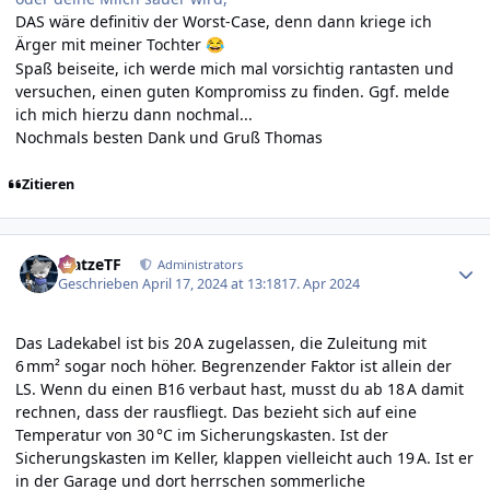
DAS wäre definitiv der Worst-Case, denn dann kriege ich
Ärger mit meiner Tochter
😂
Spaß beiseite, ich werde mich mal vorsichtig rantasten und
versuchen, einen guten Kompromiss zu finden. Ggf. melde
ich mich hierzu dann nochmal...
Nochmals besten Dank und Gruß Thomas
Zitieren
Author stats
MatzeTF
Administrators
Geschrieben
April 17, 2024 at 13:18
17. Apr 2024
Das Ladekabel ist bis 20 A zugelassen, die Zuleitung mit
6 mm² sogar noch höher. Begrenzender Faktor ist allein der
LS. Wenn du einen B16 verbaut hast, musst du ab 18 A damit
rechnen, dass der rausfliegt. Das bezieht sich auf eine
Temperatur von 30 °C im Sicherungskasten. Ist der
Sicherungskasten im Keller, klappen vielleicht auch 19 A. Ist er
in der Garage und dort herrschen sommerliche