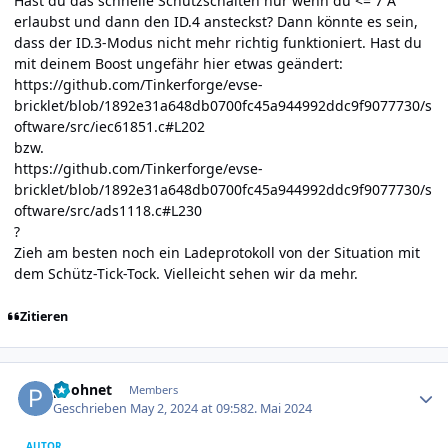
Hast du das schnelle Schützschalten nur wenn du <= 7 A
erlaubst und dann den ID.4 ansteckst? Dann könnte es sein,
dass der ID.3-Modus nicht mehr richtig funktioniert. Hast du
mit deinem Boost ungefähr hier etwas geändert:
https://github.com/Tinkerforge/evse-
bricklet/blob/1892e31a648db0700fc45a944992ddc9f9077730/s
oftware/src/iec61851.c#L202
bzw.
https://github.com/Tinkerforge/evse-
bricklet/blob/1892e31a648db0700fc45a944992ddc9f9077730/s
oftware/src/ads1118.c#L230
?
Zieh am besten noch ein Ladeprotokoll von der Situation mit
dem Schütz-Tick-Tock. Vielleicht sehen wir da mehr.
Zitieren
Author stats
poohnet
Members
Geschrieben
May 2, 2024 at 09:58
2. Mai 2024
AUTOR