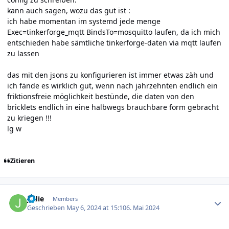
kann auch sagen, wozu das gut ist
:
ich habe momentan im systemd jede menge
Exec=tinkerforge_mqtt BindsTo=mosquitto laufen, da ich mich
entschieden habe sämtliche tinkerforge-daten via mqtt laufen
zu lassen
das mit den jsons zu konfigurieren ist immer etwas zäh und
ich fände es wirklich gut, wenn nach jahrzehnten endlich ein
friktionsfreie möglichkeit bestünde, die daten von den
bricklets endlich in eine halbwegs brauchbare form gebracht
zu kriegen !!!
lg w
Zitieren
Author stats
jedie
Members
Geschrieben
May 6, 2024 at 15:10
6. Mai 2024