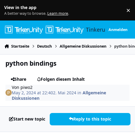
Skip to content
View in the app
×
Di
A better way to browse.
Learn more
.
Tinkerunity
Anmelden
Startseite
Deutsch
Allgemeine Diskussionen
python bin
python bindings
Share
Folgen diesem Inhalt
Von
piwo2
May 2, 2024 at 22:40
2. Mai 2024
in
Allgemeine
Diskussionen
Start new topic
Reply to this topic
Author stats