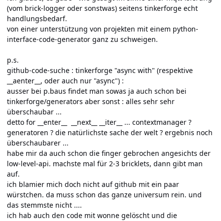
(vom brick-logger oder sonstwas) seitens tinkerforge echt
handlungsbedarf.
von einer unterstützung von projekten mit einem python-
interface-code-generator ganz zu schweigen.
p.s.
github-code-suche : tinkerforge "async with"
(respektive
__aenter__, oder auch nur "async") :
ausser bei p.baus findet man sowas ja auch schon bei
tinkerforge/generators aber sonst : alles sehr sehr
überschaubar ...
detto for __enter__ __next__ __iter__ ... contextmanager ?
generatoren ? die natürlichste sache der welt ? ergebnis noch
überschaubarer ...
habe mir da auch schon die finger gebrochen angesichts der
low-level-api. machste mal für 2-3 bricklets, dann gibt man
auf.
ich blamier mich doch nicht auf github mit ein paar
würstchen. da muss schon das ganze universum rein. und
das stemmste nicht ....
ich hab auch den code mit wonne gelöscht und die