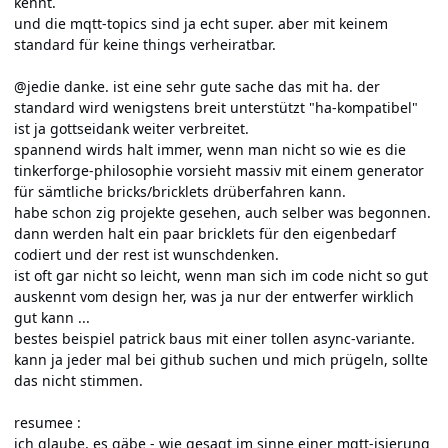
kennt.
und die mqtt-topics sind ja echt super. aber mit keinem
standard für keine things verheiratbar.
@jedie danke. ist eine sehr gute sache das mit ha. der
standard wird wenigstens breit unterstützt "ha-kompatibel"
ist ja gottseidank weiter verbreitet.
spannend wirds halt immer, wenn man nicht so wie es die
tinkerforge-philosophie vorsieht massiv mit einem generator
für sämtliche bricks/bricklets drüberfahren kann.
habe schon zig projekte gesehen, auch selber was begonnen.
dann werden halt ein paar bricklets für den eigenbedarf
codiert und der rest ist wunschdenken.
ist oft gar nicht so leicht, wenn man sich im code nicht so gut
auskennt vom design her, was ja nur der entwerfer wirklich
gut kann ...
bestes beispiel patrick baus mit einer tollen async-variante.
kann ja jeder mal bei github suchen und mich prügeln, sollte
das nicht stimmen.
resumee
:
ich glaube, es gäbe - wie gesagt im sinne einer mqtt-isierung