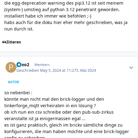
die egg-deprecation warning des pip3.12 ist seit meinem
(system-) umstieg auf python 3.12 penetrant geworden.
installiert habe ich immer wie befohlen ;-)
habs auch für die doku hier eher mehr geschrieben, was ja
nun durch ist.
Zitieren
Author stats
piwo2
Members
Geschrieben
May 5, 2024 at 11:27
5. Mai 2024
AUTOR
so nebenbei
:
könnte man nicht mal den brick-logger und den
tinkerforge_mqtt verheiraten in ein lösung ?
ob ich nun ein csv schreibe oder den pub-sub-zirkus
veranstalte ist ja einigermassen egal ...
es ist ganz praktisch, gleich im brickv sämtliche dinge zu
konfigurieren, die man haben möchte und eine brick-logger
config zu schreiben.