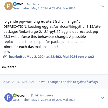
piwo2
Members
Geschrieben
May 2, 2024 at 22:40
2. Mai 2024
folgende pip-warnung exisitert (schon länger)
:
DEPRECATION: Loading egg at /usr/local/lib/python3.12/site-
packages/tinkerforge-2.1.31-py3.12.egg is deprecated. pip
23.3 will enforce this behaviour change. A possible
replacement is to use pip for package installation..
könnt ihr euch das mal ansehen ?
lg w
bearbeitet
May 2, 2024 at 22:40
2. Mai 2024
von piwo2
Zitieren
2. Mai 2024
2. Mai 2024
piwo2
changed the title to
python bindings
Author stats
photron
Administrators
Geschrieben
May 3, 2024 at 08:29
3. Mai 2024