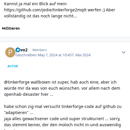
Kannst ja mal ein Blick auf mein
https://github.com/jedie/tinkerforge2mqtt
werfen ;) Aber
vollständig ist das noch lange nicht...
Zitieren
Author stats
piwo2
Members
Geschrieben
May 7, 2024 at 10:45
7. Mai 2024
AUTOR
@tinkerforge wallboxen ist super, hab auch eine, aber ich
würde mir da was von euch wünschen. vor allem nach dem
openhab-desaster hier ...
habe schon zig-mal versucht tinkerforge-code auf github zu
"adaptieren" ...
jaja alles gewachsener code und super strukturiert ... sorry,
das stemmt keiner, der den moloch nicht in-und-auswendig