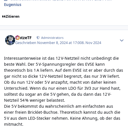
Eugenius
Zitieren
Author stats
MatzeTF
Administrators
Geschrieben
November 8, 2024 at 17:00
8. Nov 2024
Interessanterweise ist das 12 V-Netzteil nicht unbedingt die
beste Wahl. Der 5 V-Spannungsregler des EVSE kann
theoretisch bis 1 A liefern. Auf dem EVSE ist er aber durch das
gar nicht so dicke 12 V-Netzteil begrenzt, das nur 3 W liefert.
Ob du nun 12 V oder 5 V anzapfst, macht von daher keinen
Unterschied. Wenn du nur einen LDO für 3V3 zur Hand hast,
solltest du sogar an die 5 V gehen, da du dann das 12 V-
Netzteil 54 % weniger belastest.
Die 5 V bekommst du wahrscheinlich am einfachsten aus
einer freien
Bricklet-Buchse
. Theoretisch kannst du auch die
5 V aus dem LED-Stecker nehmen. Keine Ahnung, ob der das
mitmacht.