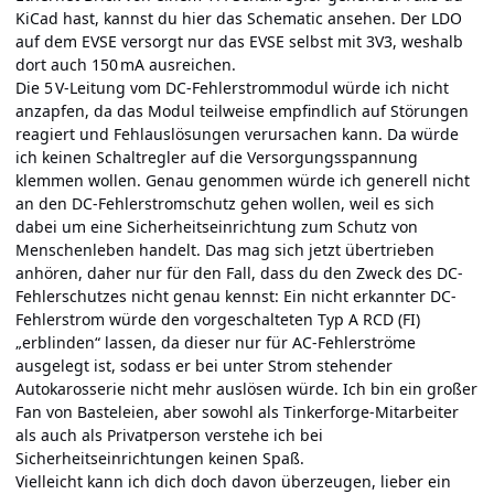
KiCad hast, kannst du
hier
das Schematic ansehen. Der LDO
auf dem EVSE versorgt nur das EVSE selbst mit 3V3, weshalb
dort auch 150 mA ausreichen.
Die 5 V-Leitung vom DC-Fehlerstrommodul würde ich nicht
anzapfen, da das Modul teilweise empfindlich auf Störungen
reagiert und Fehlauslösungen verursachen kann. Da würde
ich keinen Schaltregler auf die Versorgungsspannung
klemmen wollen. Genau genommen würde ich generell nicht
an den DC-Fehlerstromschutz gehen wollen, weil es sich
dabei um eine Sicherheitseinrichtung zum Schutz von
Menschenleben handelt. Das mag sich jetzt übertrieben
anhören, daher nur für den Fall, dass du den Zweck des DC-
Fehlerschutzes nicht genau kennst: Ein nicht erkannter DC-
Fehlerstrom würde den vorgeschalteten Typ A RCD (FI)
„erblinden“ lassen, da dieser nur für AC-Fehlerströme
ausgelegt ist, sodass er bei unter Strom stehender
Autokarosserie nicht mehr auslösen würde. Ich bin ein großer
Fan von Basteleien, aber sowohl als Tinkerforge-Mitarbeiter
als auch als Privatperson verstehe ich bei
Sicherheitseinrichtungen keinen Spaß.
Vielleicht kann ich dich doch davon überzeugen, lieber ein