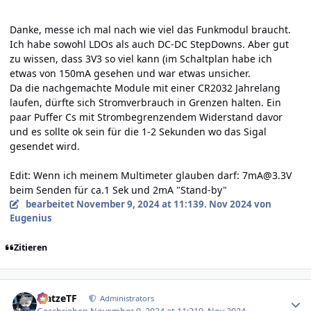
Danke, messe ich mal nach wie viel das Funkmodul braucht.
Ich habe sowohl LDOs als auch DC-DC StepDowns. Aber gut
zu wissen, dass 3V3 so viel kann (im Schaltplan habe ich
etwas von 150mA gesehen und war etwas unsicher.
Da die nachgemachte Module mit einer CR2032 Jahrelang
laufen, dürfte sich Stromverbrauch in Grenzen halten. Ein
paar Puffer Cs mit Strombegrenzendem Widerstand davor
und es sollte ok sein für die 1-2 Sekunden wo das Sigal
gesendet wird.
Edit: Wenn ich meinem Multimeter glauben darf: 7mA@3.3V
beim Senden für ca.1 Sek und 2mA "Stand-by"
bearbeitet
November 9, 2024 at 11:13
9. Nov 2024
von
Eugenius
Zitieren
Author stats
MatzeTF
Administrators