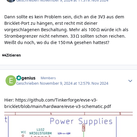
Geschrieben
November 9, 2024 at 11:31
9. Nov 2024
Dann sollte es kein Problem sein, dich an die 3V3 aus dem
Bricklet-Port zu hängen, erst recht mit deiner
vorgeschlagenen Beschaltung. Mehr als 100 Ω würde ich als
Strombegrenzer nicht nehmen. 33 Ω sollten schon reichen.
Weißt du noch, wo du die 150 mA gesehen hattest?
Zitieren
Author stats
Eugenius
Members
Geschrieben
November 9, 2024 at 12:57
9. Nov 2024
Hier:
https://github.com/Tinkerforge/evse-v3-
bricklet/blob/main/hardware/evse-v3-schematic.pdf