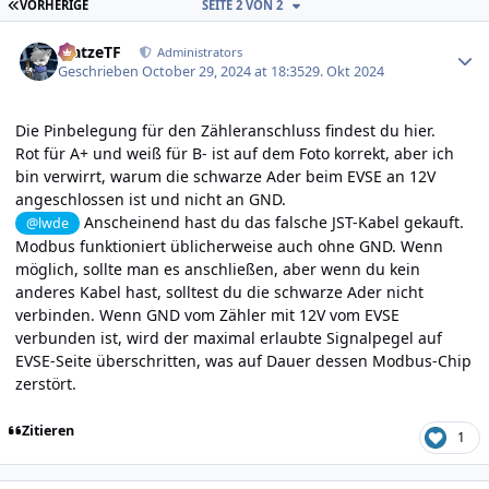
ERSTE SEITE
VORHERIGE
SEITE 2 VON 2
Author stats
MatzeTF
Administrators
Geschrieben
October 29, 2024 at 18:35
29. Okt 2024
Die Pinbelegung für den Zähleranschluss findest du
hier
.
Rot für A+ und weiß für B- ist auf dem Foto korrekt, aber ich
bin verwirrt, warum die schwarze Ader beim EVSE an 12V
angeschlossen ist und nicht an GND.
Anscheinend hast du das falsche JST-Kabel gekauft.
@lwde
Modbus funktioniert üblicherweise auch ohne GND. Wenn
möglich, sollte man es anschließen, aber wenn du kein
anderes Kabel hast, solltest du die schwarze Ader nicht
verbinden. Wenn GND vom Zähler mit 12V vom EVSE
verbunden ist, wird der maximal erlaubte Signalpegel auf
EVSE-Seite überschritten, was auf Dauer dessen Modbus-Chip
zerstört.
Zitieren
1