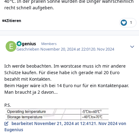
40 °C. In der prallen Sonne würden die Dinger wahrscheinlich
recht schnell aufgeben.
Zitieren
1
Author stats
Eugenius
Members
Geschrieben
November 20, 2024 at 22:01
20. Nov 2024
Ich werde beobachten. Im worstcase muss ich mir andere
Schütze kaufen. Für diese habe ich gerade mal 20 Euro
bezahlt mit Kontakten.
Beim Hager wäre ich bei 14 Euro nur für ein Kontaktenpaar.
Man braucht ja 2 davon...
P.S.
bearbeitet
November 21, 2024 at 12:41
21. Nov 2024
von
Eugenius