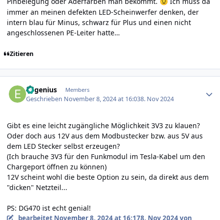
Pinbelegung oder Aderfarben man bekommt.
Ich muss da
😉
immer an meinen defekten LED-Scheinwerfer denken, der
intern blau für Minus, schwarz für Plus und einen nicht
angeschlossenen PE-Leiter hatte…
Zitieren
Author stats
Eugenius
Members
Geschrieben
November 8, 2024 at 16:03
8. Nov 2024
Gibt es eine leicht zugängliche Möglichkeit 3V3 zu klauen?
Oder doch aus 12V aus dem Modbustecker bzw. aus 5V aus
dem LED Stecker selbst erzeugen?
(Ich brauche 3V3 für den Funkmodul im Tesla-Kabel um den
Chargeport öffnen zu können)
12V scheint wohl die beste Option zu sein, da direkt aus dem
"dicken" Netzteil...
PS: DG470 ist echt genial!
bearbeitet
November 8, 2024 at 16:17
8. Nov 2024
von