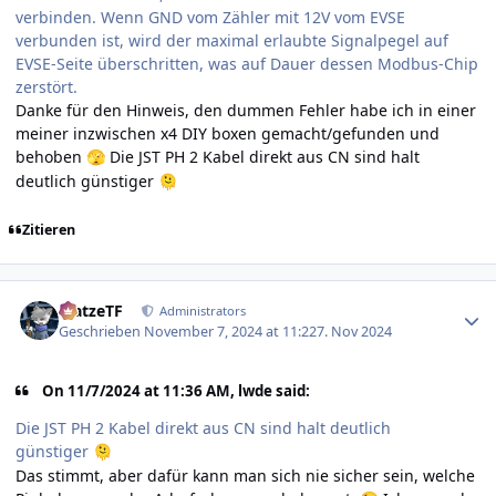
verbinden. Wenn GND vom Zähler mit 12V vom EVSE
verbunden ist, wird der maximal erlaubte Signalpegel auf
EVSE-Seite überschritten, was auf Dauer dessen Modbus-Chip
zerstört.
Danke für den Hinweis, den dummen Fehler habe ich in einer
meiner inzwischen x4 DIY boxen gemacht/gefunden und
behoben
Die JST PH 2 Kabel direkt aus CN sind halt
🫣
deutlich günstiger
🫠
Zitieren
Author stats
MatzeTF
Administrators
Geschrieben
November 7, 2024 at 11:22
7. Nov 2024
On 11/7/2024 at 11:36 AM, lwde said:
Die JST PH 2 Kabel direkt aus CN sind halt deutlich
günstiger
🫠
Das stimmt, aber dafür kann man sich nie sicher sein, welche