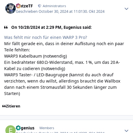
Author stats
MatzeTF
Administrators
Geschrieben
October 30, 2024 at 11:01
30. Okt 2024
On 10/28/2024 at 2:29 PM, Eugenius said:
Was fehlt mir noch für einen WARP 3 Pro?
Mir fällt gerade ein, dass in deiner Auflistung noch ein paar
Teile fehlten:
WARP3 Kabelbaum (notwendig)
Ein bedrahteter 680 Ω-Widerstand, max. 1 %, um das 20 A-
Kabel zu codieren (notwendig)
WARP3 Taster- / LED-Baugruppe (kannst du auch drauf
verzichten, wenn du willst, allerdings braucht die Wallbox
dann nach einem Stromausfall 30 Sekunden länger zum
Starten)
Zitieren
Author stats
Eugenius
Members