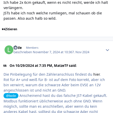
Ich habe 2x 6cm gekauft, wenn es nicht reicht, werde ich halt
verlängern.
JSTs habe ich noch welche rumliegen, mal schauen ob die
passen. Also auch halb so wild.
Zitieren
Author stats
lwde
Members
Geschrieben
November 7, 2024 at 10:36
7. Nov 2024
On 10/29/2024 at 7:35 PM, MatzeTF said:
Die Pinbelegung für den Zähleranschluss findest du
hier
.
Rot für A+ und weiß für B- ist auf dem Foto korrekt, aber ich
bin verwirrt, warum die schwarze Ader beim EVSE an 12V
angeschlossen ist und nicht an GND.
Anscheinend hast du das falsche JST-Kabel gekauft.
@lwde
Modbus funktioniert üblicherweise auch ohne GND. Wenn
möglich, sollte man es anschließen, aber wenn du kein
anderes Kabel hast, solltest du die schwarze Ader nicht