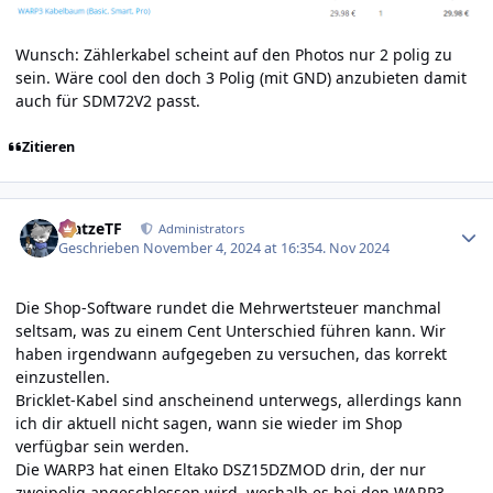
Wunsch: Zählerkabel scheint auf den Photos nur 2 polig zu
sein. Wäre cool den doch 3 Polig (mit GND) anzubieten damit
auch für SDM72V2 passt.
Zitieren
Author stats
MatzeTF
Administrators
Geschrieben
November 4, 2024 at 16:35
4. Nov 2024
Die Shop-Software rundet die Mehrwertsteuer manchmal
seltsam, was zu einem Cent Unterschied führen kann. Wir
haben irgendwann aufgegeben zu versuchen, das korrekt
einzustellen.
Bricklet-Kabel sind anscheinend unterwegs, allerdings kann
ich dir aktuell nicht sagen, wann sie wieder im Shop
verfügbar sein werden.
Die WARP3 hat einen Eltako DSZ15DZMOD drin, der nur
zweipolig angeschlossen wird, weshalb es bei den WARP3-