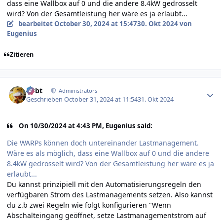
dass eine Wallbox auf 0 und die andere 8.4kW gedrosselt
wird? Von der Gesamtleistung her wäre es ja erlaubt...
bearbeitet
October 30, 2024 at 15:47
30. Okt 2024
von
Eugenius
Zitieren
Author stats
rtrbt
Administrators
Geschrieben
October 31, 2024 at 11:54
31. Okt 2024
On 10/30/2024 at 4:43 PM, Eugenius said:
Die WARPs können doch untereinander Lastmanagement.
Wäre es als möglich, dass eine Wallbox auf 0 und die andere
8.4kW gedrosselt wird? Von der Gesamtleistung her wäre es ja
erlaubt...
Du kannst prinzipiell mit den Automatisierungsregeln den
verfügbaren Strom des Lastmanagements setzen. Also kannst
du z.b zwei Regeln wie folgt konfigurieren "Wenn
Abschalteingang geöffnet, setze Lastmanagementstrom auf