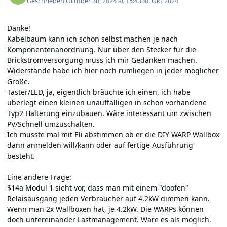
Geschrieben
October 30, 2024 at 15:43
30. Okt 2024
Danke!
Kabelbaum kann ich schon selbst machen je nach
Komponentenanordnung. Nur über den Stecker für die
Brickstromversorgung muss ich mir Gedanken machen.
Widerstände habe ich hier noch rumliegen in jeder möglicher
Größe.
Taster/LED, ja, eigentlich bräuchte ich einen, ich habe
überlegt einen kleinen unauffälligen in schon vorhandene
Typ2 Halterung einzubauen. Wäre interessant um zwischen
PV/Schnell umzuschalten.
Ich müsste mal mit Eli abstimmen ob er die DIY WARP Wallbox
dann anmelden will/kann oder auf fertige Ausführung
besteht.
Eine andere Frage:
$14a Modul 1 sieht vor, dass man mit einem "doofen"
Relaisausgang jeden Verbraucher auf 4.2kW dimmen kann.
Wenn man 2x Wallboxen hat, je 4.2kW. Die WARPs können
doch untereinander Lastmanagement. Wäre es als möglich,