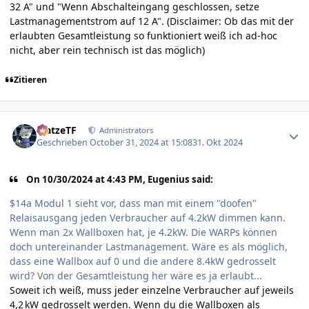
32 A" und "Wenn Abschalteingang geschlossen, setze
Lastmanagementstrom auf 12 A". (Disclaimer: Ob das mit der
erlaubten Gesamtleistung so funktioniert weiß ich ad-hoc
nicht, aber rein technisch ist das möglich)
Zitieren
Author stats
MatzeTF
Administrators
Geschrieben
October 31, 2024 at 15:08
31. Okt 2024
On 10/30/2024 at 4:43 PM, Eugenius said:
$14a Modul 1 sieht vor, dass man mit einem "doofen"
Relaisausgang jeden Verbraucher auf 4.2kW dimmen kann.
Wenn man 2x Wallboxen hat, je 4.2kW. Die WARPs können
doch untereinander Lastmanagement. Wäre es als möglich,
dass eine Wallbox auf 0 und die andere 8.4kW gedrosselt
wird? Von der Gesamtleistung her wäre es ja erlaubt...
Soweit ich weiß, muss jeder einzelne Verbraucher auf jeweils
4,2 kW gedrosselt werden. Wenn du die Wallboxen als