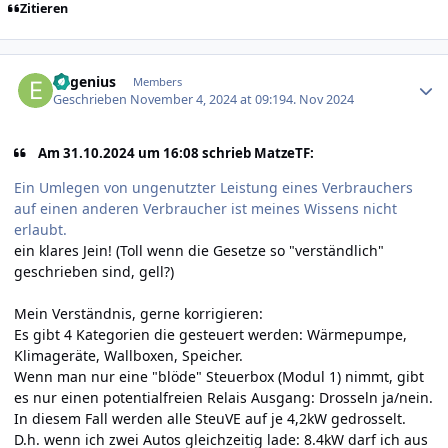
Zitieren
Author stats
Eugenius
Members
Geschrieben
November 4, 2024 at 09:19
4. Nov 2024
Am 31.10.2024 um 16:08 schrieb MatzeTF:
Ein Umlegen von ungenutzter Leistung eines Verbrauchers
auf einen anderen Verbraucher ist meines Wissens nicht
erlaubt.
ein klares Jein! (Toll wenn die Gesetze so "verständlich"
geschrieben sind, gell?)
Mein Verständnis, gerne korrigieren:
Es gibt 4 Kategorien die gesteuert werden: Wärmepumpe,
Klimageräte, Wallboxen, Speicher.
Wenn man nur eine "blöde" Steuerbox (Modul 1) nimmt, gibt
es nur einen potentialfreien Relais Ausgang: Drosseln ja/nein.
In diesem Fall werden alle SteuVE auf je 4,2kW gedrosselt.
D.h. wenn ich zwei Autos gleichzeitig lade: 8.4kW darf ich aus