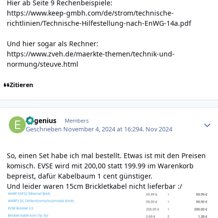
Hier ab Seite 9 Rechenbeispiele:
https://www.keep-gmbh.com/de/strom/technische-
richtlinien/Technische-Hilfestellung-nach-EnWG-14a.pdf
Und hier sogar als Rechner:
https://www.zveh.de/maerkte-themen/technik-und-
normung/steuve.html
Zitieren
Author stats
Eugenius
Members
Geschrieben
November 4, 2024 at 16:29
4. Nov 2024
So, einen Set habe ich mal bestellt. Etwas ist mit den Preisen
komisch. EVSE wird mit 200,00 statt 199.99 im Warenkorb
bepreist, dafür Kabelbaum 1 cent günstiger.
Und leider waren 15cm Brickletkabel nicht lieferbar
:/