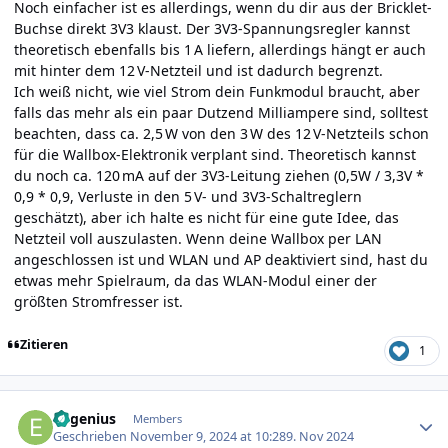
Noch einfacher ist es allerdings, wenn du dir aus der Bricklet-
Buchse direkt 3V3 klaust. Der 3V3-Spannungsregler kannst
theoretisch ebenfalls bis 1 A liefern, allerdings hängt er auch
mit hinter dem 12 V-Netzteil und ist dadurch begrenzt.
Ich weiß nicht, wie viel Strom dein Funkmodul braucht, aber
falls das mehr als ein paar Dutzend Milliampere sind, solltest
beachten, dass ca. 2,5 W von den 3 W des 12 V-Netzteils schon
für die Wallbox-Elektronik verplant sind. Theoretisch kannst
du noch ca. 120 mA auf der 3V3-Leitung ziehen (0,5W / 3,3V *
0,9 * 0,9, Verluste in den 5 V- und 3V3-Schaltreglern
geschätzt), aber ich halte es nicht für eine gute Idee, das
Netzteil voll auszulasten. Wenn deine Wallbox per LAN
angeschlossen ist und WLAN und AP deaktiviert sind, hast du
etwas mehr Spielraum, da das WLAN-Modul einer der
größten Stromfresser ist.
Zitieren
1
Author stats
Eugenius
Members
Geschrieben
November 9, 2024 at 10:28
9. Nov 2024