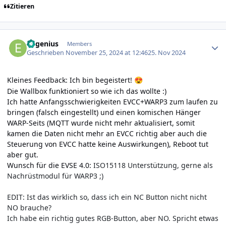
Zitieren
Author stats
Eugenius
Members
Geschrieben
November 25, 2024 at 12:46
25. Nov 2024
Kleines Feedback: Ich bin begeistert!
😍
Die Wallbox funktioniert so wie ich das wollte
:)
Ich hatte Anfangsschwierigkeiten EVCC+WARP3 zum laufen zu
bringen (falsch eingestellt) und einen komischen Hänger
WARP-Seits (MQTT wurde nicht mehr aktualisiert, somit
kamen die Daten nicht mehr an EVCC richtig aber auch die
Steuerung von EVCC hatte keine Auswirkungen), Reboot tut
aber gut.
Wunsch für die EVSE 4.0:
ISO15118 Unterstützung, gerne als
Nachrüstmodul für WARP3 ;)
EDIT: Ist das wirklich so, dass ich ein NC Button nicht nicht
NO brauche?
Ich habe ein richtig gutes RGB-Button, aber NO. Spricht etwas