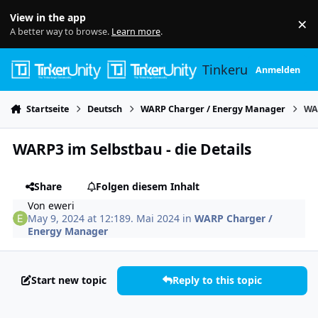
Skip to content
View in the app
×
Di
A better way to browse.
Learn more
.
Tinkerunity
Anmelden
Startseite
Deutsch
WARP Charger / Energy Manager
WAR
WARP3 im Selbstbau - die Details
Share
Folgen diesem Inhalt
Von
eweri
May 9, 2024 at 12:18
9. Mai 2024
in
WARP Charger /
Energy Manager
Start new topic
Reply to this topic