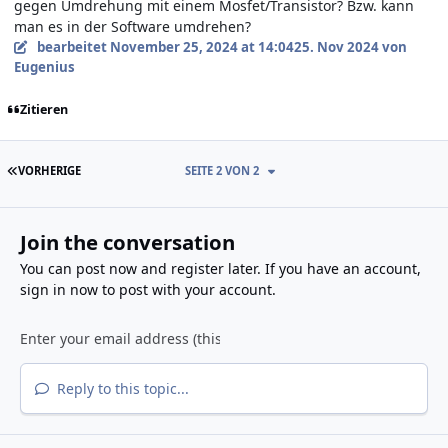
gegen Umdrehung mit einem Mosfet/Transistor? Bzw. kann
man es in der Software umdrehen?
bearbeitet
November 25, 2024 at 14:04
25. Nov 2024
von
Eugenius
Zitieren
ERSTE SEITE
VORHERIGE
SEITE 2 VON 2
Join the conversation
You can post now and register later. If you have an account,
sign in now
to post with your account.
Reply to this topic...