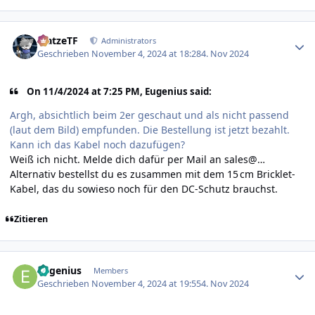
Author stats
MatzeTF
Administrators
Geschrieben
November 4, 2024 at 18:28
4. Nov 2024
On 11/4/2024 at 7:25 PM, Eugenius said:
Argh, absichtlich beim 2er geschaut und als nicht passend
(laut dem Bild) empfunden. Die Bestellung ist jetzt bezahlt.
Kann ich das Kabel noch dazufügen?
Weiß ich nicht. Melde dich dafür per Mail an sales@…
Alternativ bestellst du es zusammen mit dem 15 cm Bricklet-
Kabel, das du sowieso noch für den DC-Schutz brauchst.
Zitieren
Author stats
Eugenius
Members
Geschrieben
November 4, 2024 at 19:55
4. Nov 2024