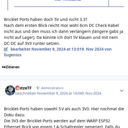
Bricklet Ports haben doch 5V und nicht 3.3?
Nach dem ersten Blick reicht mor wohl 6cm DC Check Kabel
nicht aus und den muss ich dann verlängern (längere gabs ja
nicht auf Lager). Da könnte ich dort 5V klauen und mit nem
DC-DC auf 3V3 runter setzen.
bearbeitet
November 9, 2024 at 13:01
9. Nov 2024
von
Eugenius
Zitieren
Author stats
MatzeTF
Administrators
Geschrieben
November 9, 2024 at 14:04
9. Nov 2024
Bricklet-Ports haben sowohl 5 V als auch 3V3.
Hier nochmal die
Doku dazu.
Die 3V3 der Bricklet-Ports werden auf dem WARP ESP32
Ethernet Brick von einem 1 A-Schaltregler generiert. Falls du