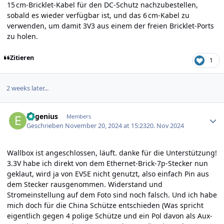
15 cm-Bricklet-Kabel für den DC-Schutz nachzubestellen,
sobald es wieder verfügbar ist, und das 6 cm-Kabel zu
verwenden, um damit 3V3 aus einem der freien Bricklet-Ports
zu holen.
Zitieren
1
2 weeks later...
Author stats
Eugenius
Members
Geschrieben
November 20, 2024 at 15:23
20. Nov 2024
Wallbox ist angeschlossen, läuft. danke für die Unterstützung!
3.3V habe ich direkt von dem Ethernet-Brick-7p-Stecker nun
geklaut, wird ja von EVSE nicht genutzt, also einfach Pin aus
dem Stecker rausgenommen. Widerstand und
Stromeinstellung auf dem Foto sind noch falsch. Und ich habe
mich doch für die China Schütze entschieden (Was spricht
eigentlich gegen 4 polige Schütze und ein Pol davon als Aux-