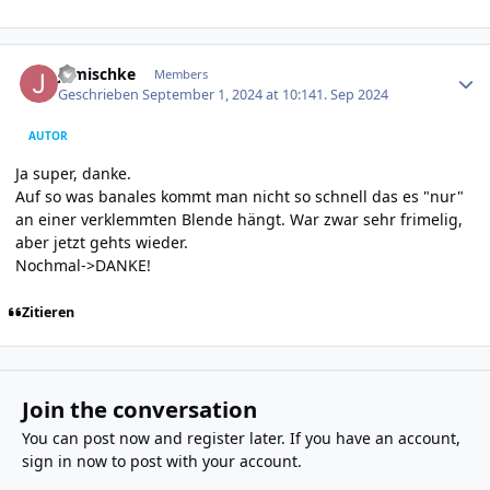
Author stats
jgmischke
Members
Geschrieben
September 1, 2024 at 10:14
1. Sep 2024
AUTOR
Ja super, danke.
Auf so was banales kommt man nicht so schnell das es "nur"
an einer verklemmten Blende hängt. War zwar sehr frimelig,
aber jetzt gehts wieder.
Nochmal->DANKE!
Zitieren
Join the conversation
You can post now and register later. If you have an account,
sign in now
to post with your account.