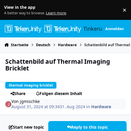
Skip to content
View in the app
×
Di
A better way to browse.
Learn more
.
Tinkerunity
Anmelden
Startseite
Deutsch
Hardware
Schattenbild auf Thermal
Schattenbild auf Thermal Imaging
Bricklet
thermal imaging bricklet
Share
Folgen diesem Inhalt
Von
jgmischke
August 31, 2024 at 09:34
31. Aug 2024
in
Hardware
Start new topic
Reply to this topic