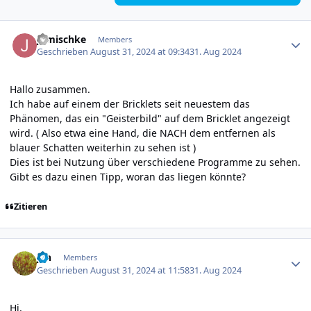
Author stats
jgmischke
Members
Geschrieben
August 31, 2024 at 09:34
31. Aug 2024
Hallo zusammen.
Ich habe auf einem der Bricklets seit neuestem das
Phänomen, das ein "Geisterbild" auf dem Bricklet angezeigt
wird. ( Also etwa eine Hand, die NACH dem entfernen als
blauer Schatten weiterhin zu sehen ist )
Dies ist bei Nutzung über verschiedene Programme zu sehen.
Gibt es dazu einen Tipp, woran das liegen könnte?
Zitieren
Author stats
jan
Members
Geschrieben
August 31, 2024 at 11:58
31. Aug 2024
Hi,