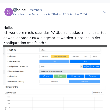
Author stats
stheine
Members
Geschrieben
November 6, 2024 at 13:36
6. Nov 2024
Hallo,
ich wundere mich, dass das PV-Über­schuss­laden nicht startet,
obwohl gerade 2.6KW eingespeist werden. Habe ich in der
Konfiguration was falsch?