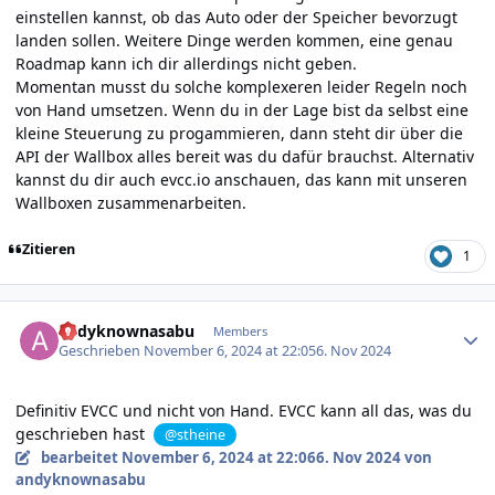
einstellen kannst, ob das Auto oder der Speicher bevorzugt
landen sollen. Weitere Dinge werden kommen, eine genau
Roadmap kann ich dir allerdings nicht geben.
Momentan musst du solche komplexeren leider Regeln noch
von Hand umsetzen. Wenn du in der Lage bist da selbst eine
kleine Steuerung zu progammieren, dann steht dir über die
API der Wallbox alles bereit was du dafür brauchst. Alternativ
kannst du dir auch evcc.io anschauen, das kann mit unseren
Wallboxen zusammenarbeiten.
Zitieren
1
Author stats
andyknownasabu
Members
Geschrieben
November 6, 2024 at 22:05
6. Nov 2024
Definitiv EVCC und nicht von Hand. EVCC kann all das, was du
geschrieben hast
@stheine
bearbeitet
November 6, 2024 at 22:06
6. Nov 2024
von
andyknownasabu