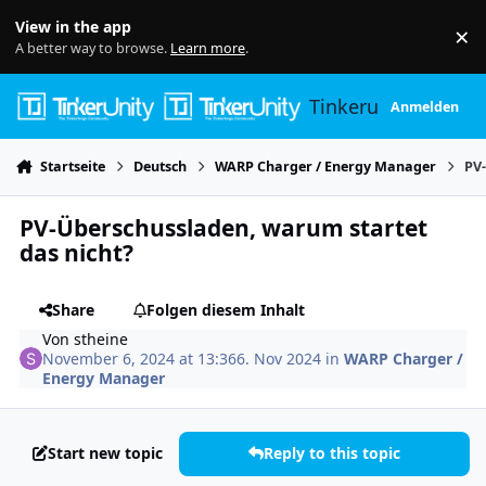
Skip to content
View in the app
×
Di
A better way to browse.
Learn more
.
Tinkerunity
Anmelden
Startseite
Deutsch
WARP Charger / Energy Manager
PV-
PV-Über­schuss­laden, warum startet
das nicht?
Share
Folgen diesem Inhalt
Von
stheine
November 6, 2024 at 13:36
6. Nov 2024
in
WARP Charger /
Energy Manager
Start new topic
Reply to this topic