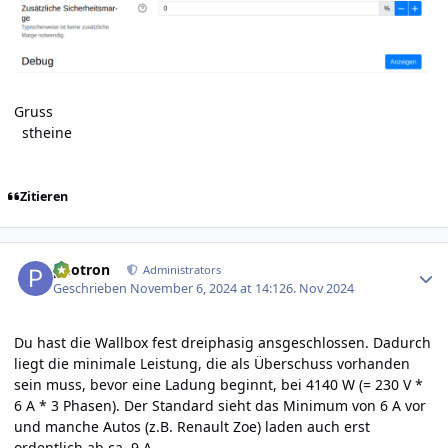
Gruss
stheine
Zitieren
Author stats
photron
Administrators
Geschrieben
November 6, 2024 at 14:12
6. Nov 2024
Du hast die Wallbox fest dreiphasig ansgeschlossen. Dadurch
liegt die minimale Leistung, die als Überschuss vorhanden
sein muss, bevor eine Ladung beginnt, bei 4140 W (= 230 V *
6 A * 3 Phasen). Der Standard sieht das Minimum von 6 A vor
und manche Autos (z.B. Renault Zoe) laden auch erst
ordentlich ab ca. 9 A.