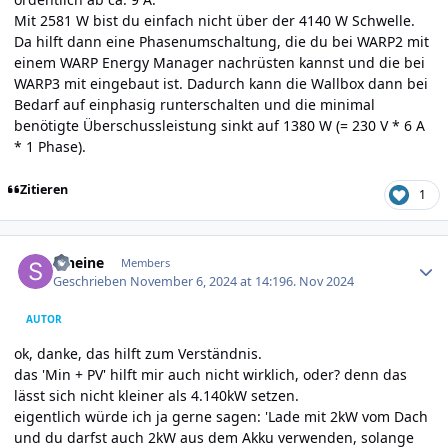
Mit 2581 W bist du einfach nicht über der 4140 W Schwelle.
Da hilft dann eine Phasenumschaltung, die du bei WARP2 mit
einem WARP Energy Manager nachrüsten kannst und die bei
WARP3 mit eingebaut ist. Dadurch kann die Wallbox dann bei
Bedarf auf einphasig runterschalten und die minimal
benötigte Überschussleistung sinkt auf 1380 W (= 230 V * 6 A
* 1 Phase).
Zitieren
1
Author stats
stheine
Members
Geschrieben
November 6, 2024 at 14:19
6. Nov 2024
AUTOR
ok, danke, das hilft zum Verständnis.
das 'Min + PV' hilft mir auch nicht wirklich, oder? denn das
lässt sich nicht kleiner als 4.140kW setzen.
eigentlich würde ich ja gerne sagen: 'Lade mit 2kW vom Dach
und du darfst auch 2kW aus dem Akku verwenden, solange