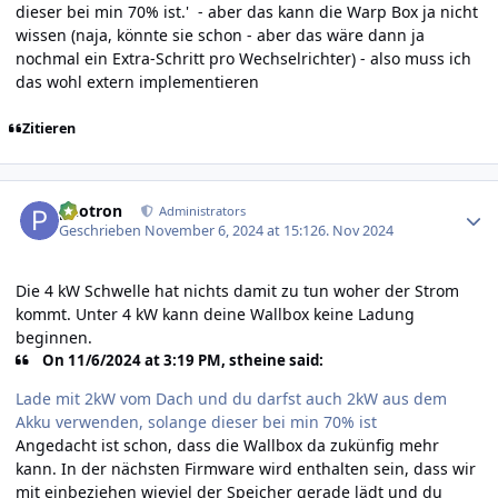
dieser bei min 70% ist.' - aber das kann die Warp Box ja nicht
wissen (naja, könnte sie schon - aber das wäre dann ja
nochmal ein Extra-Schritt pro Wechselrichter) - also muss ich
das wohl extern implementieren
Zitieren
Author stats
photron
Administrators
Geschrieben
November 6, 2024 at 15:12
6. Nov 2024
Die 4 kW Schwelle hat nichts damit zu tun woher der Strom
kommt. Unter 4 kW kann deine Wallbox keine Ladung
beginnen.
On 11/6/2024 at 3:19 PM, stheine said:
Lade mit 2kW vom Dach und du darfst auch 2kW aus dem
Akku verwenden, solange dieser bei min 70% ist
Angedacht ist schon, dass die Wallbox da zukünfig mehr
kann. In der nächsten Firmware wird enthalten sein, dass wir
mit einbeziehen wieviel der Speicher gerade lädt und du