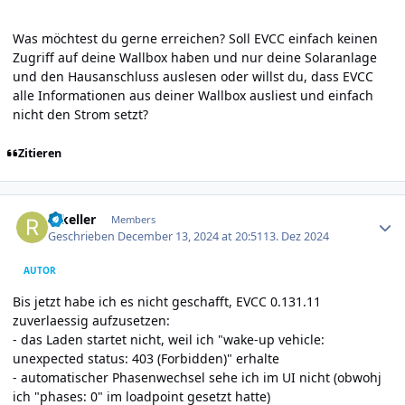
Was möchtest du gerne erreichen? Soll EVCC einfach keinen
Zugriff auf deine Wallbox haben und nur deine Solaranlage
und den Hausanschluss auslesen oder willst du, dass EVCC
alle Informationen aus deiner Wallbox ausliest und einfach
nicht den Strom setzt?
Zitieren
Author stats
rakeller
Members
Geschrieben
December 13, 2024 at 20:51
13. Dez 2024
AUTOR
Bis jetzt habe ich es nicht geschafft, EVCC 0.131.11
zuverlaessig aufzusetzen:
- das Laden startet nicht, weil ich "wake-up vehicle:
unexpected status: 403 (Forbidden)" erhalte
- automatischer Phasenwechsel sehe ich im UI nicht (obwohj
ich "phases: 0" im loadpoint gesetzt hatte)