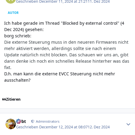
Geschrieben
December 11, 2024 at 21:21
11. Dez 2024
AUTOR
Ich habe gerade im Thread "Blocked by external control" (4
Dec 2024) gesehen:
borg schrieb:
Die externe Steuerung muss in den neueren Firmwares nicht
mehr aktiviert werden, allerdings sollte sie nach einem
Update natürlich nicht blocken. Das schauen wir uns an, gibt
dann denke ich noch ein schnelles Release hinterher was das
fixt.
D.h. man kann die externe EVCC Steuerung nicht mehr
ausschalten?
Zitieren
Author stats
rtrbt
Administrators
Geschrieben
December 12, 2024 at 08:07
12. Dez 2024