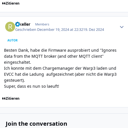
Zitieren
Author stats
rakeller
Members
Geschrieben
December 19, 2024 at 22:32
19. Dez 2024
AUTOR
Besten Dank, habe die Firmware ausprobiert und "Ignores
data from the MQTT broker (and other MQTT client"
eingeschaltet.
Ich konnte mit dem Chargemanager der Warp3 laden und
EVCC hat die Ladung aufgezeichnet (aber nicht die Warp3
gesteuert).
Super, dass es nun so laeuft!
Zitieren
Join the conversation