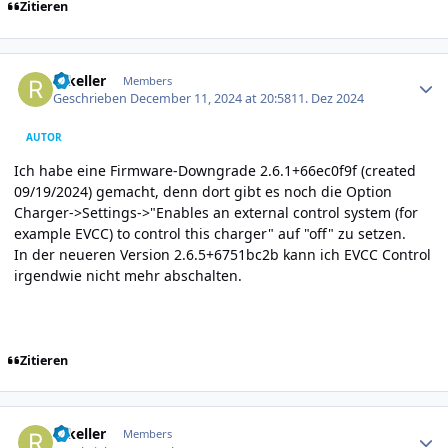
Zitieren
Author stats
rakeller
Members
Geschrieben
December 11, 2024 at 20:58
11. Dez 2024
AUTOR
Ich habe eine Firmware-Downgrade 2.6.1+66ec0f9f (created
09/19/2024) gemacht, denn dort gibt es noch die Option
Charger->Settings->"Enables an external control system (for
example EVCC) to control this charger" auf "off" zu setzen.
In der neueren Version 2.6.5+6751bc2b kann ich EVCC Control
irgendwie nicht mehr abschalten.
Zitieren
Author stats
rakeller
Members