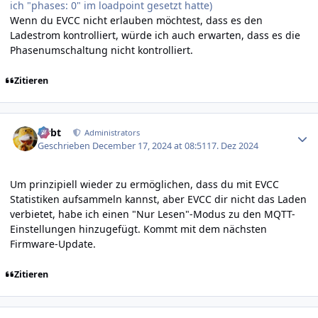
ich "phases: 0" im loadpoint gesetzt hatte)
Wenn du EVCC nicht erlauben möchtest, dass es den
Ladestrom kontrolliert, würde ich auch erwarten, dass es die
Phasenumschaltung nicht kontrolliert.
Zitieren
Author stats
rtrbt
Administrators
Geschrieben
December 17, 2024 at 08:51
17. Dez 2024
Um prinzipiell wieder zu ermöglichen, dass du mit EVCC
Statistiken aufsammeln kannst, aber EVCC dir nicht das Laden
verbietet, habe ich einen "Nur Lesen"-Modus zu den MQTT-
Einstellungen hinzugefügt. Kommt mit dem nächsten
Firmware-Update.
Zitieren
Author stats