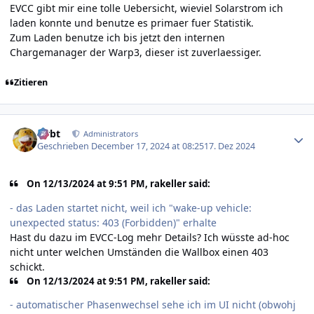
EVCC gibt mir eine tolle Uebersicht, wieviel Solarstrom ich
laden konnte und benutze es primaer fuer Statistik.
Zum Laden benutze ich bis jetzt den internen
Chargemanager der Warp3, dieser ist zuverlaessiger.
Zitieren
Author stats
rtrbt
Administrators
Geschrieben
December 17, 2024 at 08:25
17. Dez 2024
On 12/13/2024 at 9:51 PM, rakeller said:
- das Laden startet nicht, weil ich "wake-up vehicle:
unexpected status: 403 (Forbidden)" erhalte
Hast du dazu im EVCC-Log mehr Details? Ich wüsste ad-hoc
nicht unter welchen Umständen die Wallbox einen 403
schickt.
On 12/13/2024 at 9:51 PM, rakeller said:
- automatischer Phasenwechsel sehe ich im UI nicht (obwohj