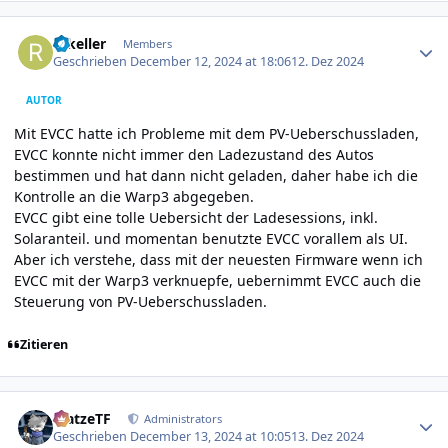
Author stats
rakeller
Members
Geschrieben
December 12, 2024 at 18:06
12. Dez 2024
AUTOR
Mit EVCC hatte ich Probleme mit dem PV-Ueberschussladen,
EVCC konnte nicht immer den Ladezustand des Autos
bestimmen und hat dann nicht geladen, daher habe ich die
Kontrolle an die Warp3 abgegeben.
EVCC gibt eine tolle Uebersicht der Ladesessions, inkl.
Solaranteil. und momentan benutzte EVCC vorallem als UI.
Aber ich verstehe, dass mit der neuesten Firmware wenn ich
EVCC mit der Warp3 verknuepfe, uebernimmt EVCC auch die
Steuerung von PV-Ueberschussladen.
Zitieren
Author stats
MatzeTF
Administrators
Geschrieben
December 13, 2024 at 10:05
13. Dez 2024