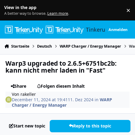
Skip to content
View in the app
×
Di
A better way to browse.
Learn more
.
Tinkerunity
Anmelden
Startseite
Deutsch
WARP Charger / Energy Manager
War
Warp3 upgraded to 2.6.5+6751bc2b:
kann nicht mehr laden in "Fast"
Share
Folgen diesem Inhalt
Von
rakeller
December 11, 2024 at 19:41
11. Dez 2024
in
WARP
Charger / Energy Manager
Start new topic
Reply to this topic