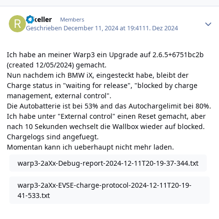
Author stats
rakeller
Members
Geschrieben
December 11, 2024 at 19:41
11. Dez 2024
Ich habe an meiner Warp3 ein Upgrade auf 2.6.5+6751bc2b
(created 12/05/2024) gemacht.
Nun nachdem ich BMW iX, eingesteckt habe, bleibt der
Charge status in "waiting for release", "blocked by charge
management, external control".
Die Autobatterie ist bei 53% and das Autochargelimit bei 80%.
Ich habe unter "External control" einen Reset gemacht, aber
nach 10 Sekunden wechselt die Wallbox wieder auf blocked.
Chargelogs sind angefuegt.
Momentan kann ich ueberhaupt nicht mehr laden.
warp3-2aXx-Debug-report-2024-12-11T20-19-37-344.txt
warp3-2aXx-EVSE-charge-protocol-2024-12-11T20-19-
41-533.txt