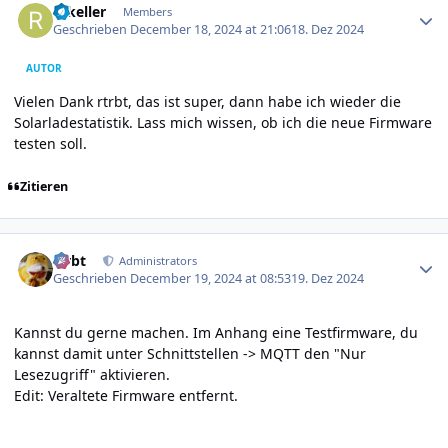
rakeller
Members
Geschrieben
December 18, 2024 at 21:06
18. Dez 2024
AUTOR
Vielen Dank rtrbt, das ist super, dann habe ich wieder die
Solarladestatistik. Lass mich wissen, ob ich die neue Firmware
testen soll.
Zitieren
Author stats
rtrbt
Administrators
Geschrieben
December 19, 2024 at 08:53
19. Dez 2024
Kannst du gerne machen. Im Anhang eine Testfirmware, du
kannst damit unter Schnittstellen -> MQTT den "Nur
Lesezugriff" aktivieren.
Edit: Veraltete Firmware entfernt.