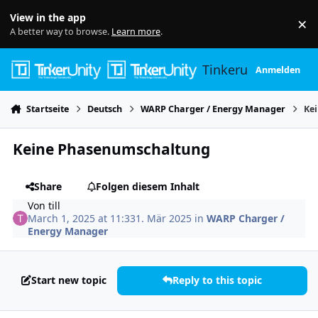
Skip to content
View in the app
×
Di
A better way to browse.
Learn more
.
Tinkerunity
Anmelden
Startseite
Deutsch
WARP Charger / Energy Manager
Ke
Keine Phasenumschaltung
Share
Folgen diesem Inhalt
Von
till
March 1, 2025 at 11:33
1. Mär 2025
in
WARP Charger /
Energy Manager
Start new topic
Reply to this topic
Author stats