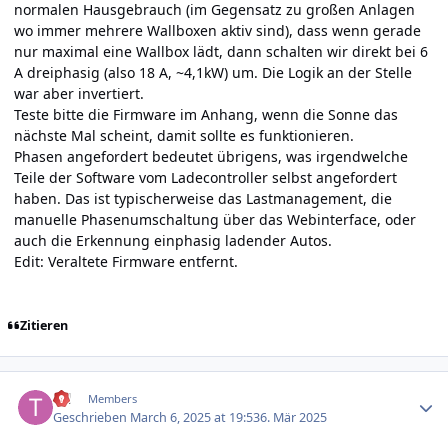
normalen Hausgebrauch (im Gegensatz zu großen Anlagen
wo immer mehrere Wallboxen aktiv sind), dass wenn gerade
nur maximal eine Wallbox lädt, dann schalten wir direkt bei 6
A dreiphasig (also 18 A, ~4,1kW) um. Die Logik an der Stelle
war aber invertiert.
Teste bitte die Firmware im Anhang, wenn die Sonne das
nächste Mal scheint, damit sollte es funktionieren.
Phasen angefordert bedeutet übrigens, was irgendwelche
Teile der Software vom Ladecontroller selbst angefordert
haben. Das ist typischerweise das Lastmanagement, die
manuelle Phasenumschaltung über das Webinterface, oder
auch die Erkennung einphasig ladender Autos.
Edit: Veraltete Firmware entfernt.
Zitieren
Author stats
till
Members
Geschrieben
March 6, 2025 at 19:53
6. Mär 2025