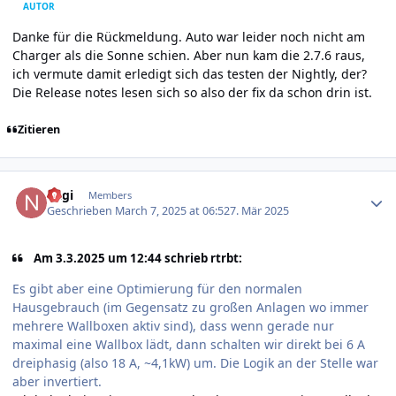
AUTOR
Danke für die Rückmeldung. Auto war leider noch nicht am
Charger als die Sonne schien. Aber nun kam die 2.7.6 raus,
ich vermute damit erledigt sich das testen der Nightly, der?
Die Release notes lesen sich so also der fix da schon drin ist.
Zitieren
Author stats
nagi
Members
Geschrieben
March 7, 2025 at 06:52
7. Mär 2025
Am 3.3.2025 um 12:44 schrieb rtrbt:
Es gibt aber eine Optimierung für den normalen
Hausgebrauch (im Gegensatz zu großen Anlagen wo immer
mehrere Wallboxen aktiv sind), dass wenn gerade nur
maximal eine Wallbox lädt, dann schalten wir direkt bei 6 A
dreiphasig (also 18 A, ~4,1kW) um. Die Logik an der Stelle war
aber invertiert.