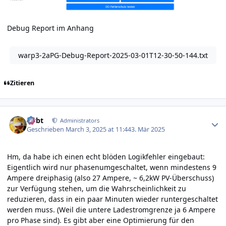
Debug Report im Anhang
warp3-2aPG-Debug-Report-2025-03-01T12-30-50-144.txt
Zitieren
Author stats
rtrbt
Administrators
Geschrieben
March 3, 2025 at 11:44
3. Mär 2025
Hm, da habe ich einen echt blöden Logikfehler eingebaut:
Eigentlich wird nur phasenumgeschaltet, wenn mindestens 9
Ampere dreiphasig (also 27 Ampere, ~ 6,2kW PV-Überschuss)
zur Verfügung stehen, um die Wahrscheinlichkeit zu
reduzieren, dass in ein paar Minuten wieder runtergeschaltet
werden muss. (Weil die untere Ladestromgrenze ja 6 Ampere
pro Phase sind). Es gibt aber eine Optimierung für den