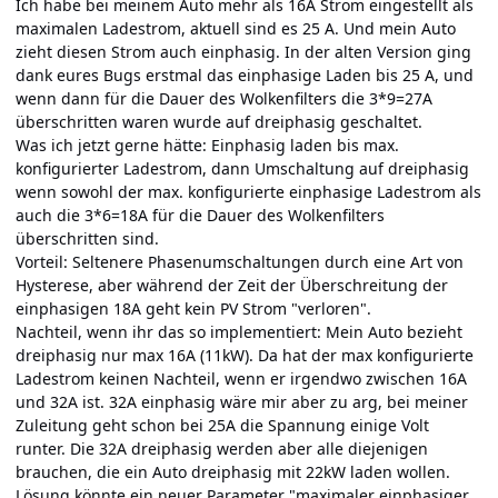
Ich habe bei meinem Auto mehr als 16A Strom eingestellt als
maximalen Ladestrom, aktuell sind es 25 A. Und mein Auto
zieht diesen Strom auch einphasig. In der alten Version ging
dank eures Bugs erstmal das einphasige Laden bis 25 A, und
wenn dann für die Dauer des Wolkenfilters die 3*9=27A
überschritten waren wurde auf dreiphasig geschaltet.
Was ich jetzt gerne hätte: Einphasig laden bis max.
konfigurierter Ladestrom, dann Umschaltung auf dreiphasig
wenn sowohl der max. konfigurierte einphasige Ladestrom als
auch die 3*6=18A für die Dauer des Wolkenfilters
überschritten sind.
Vorteil: Seltenere Phasenumschaltungen durch eine Art von
Hysterese, aber während der Zeit der Überschreitung der
einphasigen 18A geht kein PV Strom "verloren".
Nachteil, wenn ihr das so implementiert: Mein Auto bezieht
dreiphasig nur max 16A (11kW). Da hat der max konfigurierte
Ladestrom keinen Nachteil, wenn er irgendwo zwischen 16A
und 32A ist. 32A einphasig wäre mir aber zu arg, bei meiner
Zuleitung geht schon bei 25A die Spannung einige Volt
runter. Die 32A dreiphasig werden aber alle diejenigen
brauchen, die ein Auto dreiphasig mit 22kW laden wollen.
Lösung könnte ein neuer Parameter "maximaler einphasiger