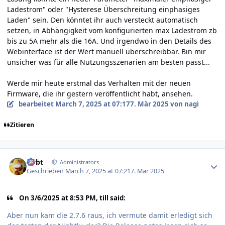
Ladestrom" oder "Hysterese Überschreitung einphasiges
Laden" sein. Den könntet ihr auch versteckt automatisch
setzen, in Abhängigkeit vom konfigurierten max Ladestrom zb
bis zu 5A mehr als die 16A. Und irgendwo in den Details des
Webinterface ist der Wert manuell überschreibbar. Bin mir
unsicher was für alle Nutzungsszenarien am besten passt...
Werde mir heute erstmal das Verhalten mit der neuen
Firmware, die ihr gestern veröffentlicht habt, ansehen.
bearbeitet
March 7, 2025 at 07:17
7. Mär 2025
von nagi
Zitieren
Author stats
rtrbt
Administrators
Geschrieben
March 7, 2025 at 07:21
7. Mär 2025
On 3/6/2025 at 8:53 PM, till said:
Aber nun kam die 2.7.6 raus, ich vermute damit erledigt sich