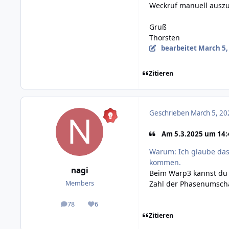
Weckruf manuell auszu
Gruß
Thorsten
bearbeitet
March 5,
Zitieren
Geschrieben
March 5, 20
Am 5.3.2025 um 14:4
Warum: Ich glaube das
kommen.
nagi
Beim Warp3 kannst du e
Zahl der Phasenumscha
Members
78
6
posts
Reputation
Zitieren