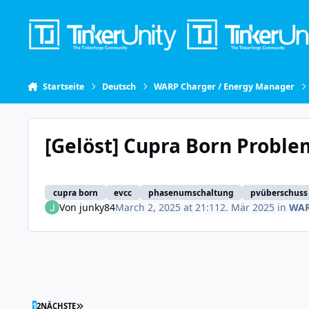
Skip to content
Startseite
Deutsch
WARP Charger / Energy Manager
[Gelöst] Cupra Born Probl
cupra born
evcc
phasenumschaltung
pvüberschuss
Von
junky84
March 2, 2025 at 21:11
2. Mär 2025
in
WAR
LETZTE SEITE
1
2
NÄCHSTE