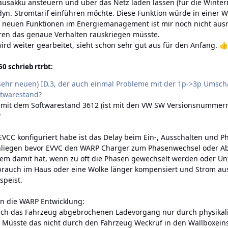
usakku ansteuern und über das Netz laden lassen (für die Winter
n. Stromtarif einführen möchte. Diese Funktion würde in einer Wal
 neuen Funktionen im Energiemanagement ist mir noch nicht ausr
en das genaue Verhalten rauskriegen müsste.
wird weiter gearbeitet, sieht schon sehr gut aus für den Anfang.
👍
0 schrieb rtrbt:
sehr neuen) ID.3, der auch einmal Probleme mit der 1p->3p Umscha
ftwarestand?
 mit dem Softwarestand 3612 (ist mit den VW SW Versionsnummern 
?
 EVCC konfiguriert habe ist das Delay beim Ein-, Ausschalten und 
anliegen bevor EVVC den WARP Charger zum Phasenwechsel oder Abs
lem damit hat, wenn zu oft die Phasen gewechselt werden oder U
rbrauch im Haus oder eine Wolke länger kompensiert und Strom a
speist.
an die WARP Entwicklung:
rch das Fahrzeug abgebrochenen Ladevorgang nur durch physikali
 Müsste das nicht durch den Fahrzeug Weckruf in den Wallboxeins