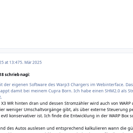
25 at 13:47
5. Mär 2025
8 schrieb nagi:
it der eigenen Software des Warp3 Chargers im Webinterface. Das
ppt damit bei meinem Cupra Born. Ich habe einen SHM2.0 als Stro
t.
x X3 WR hinten dran und dessen Stromzähler wird auch von WARP u
ier weniger Umschaltvorgänge gibt, als über externe Steuerung p
evtl konservativer ist. Ich finde die Entwicklung in der WARP Box
d des Autos auslesen und entsprechend kalkulieren wann die günst