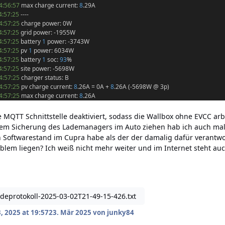
4:56:57
max charge current:
8
.29A
4:57:25
----
4:57:25
charge power: 0W
4:57:25
grid power: -1955W
4:57:25
battery
1
power: -3743W
4:57:25
pv
1
power: 6034W
4:57:25
battery
1
soc:
93
%
4:57:25
site power: -5698W
4:57:25
charger status: B
4:57:25
pv charge current:
8
.26A = 0A +
8
.26A (-5698W @ 3p)
4:57:25
max charge current:
8
.26A
e MQTT Schnittstelle deaktiviert, sodass die Wallbox ohne EVCC ar
dem Sicherung des Lademanagers im Auto ziehen hab ich auch mal 
 Softwarestand im Cupra habe als der der damalig dafür verantwor
lem liegen? Ich weiß nicht mehr weiter und im Internet steht auch 
deprotokoll-2025-03-02T21-49-15-426.txt
, 2025 at 19:57
23. Mär 2025
von junky84