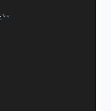
le:
false
e