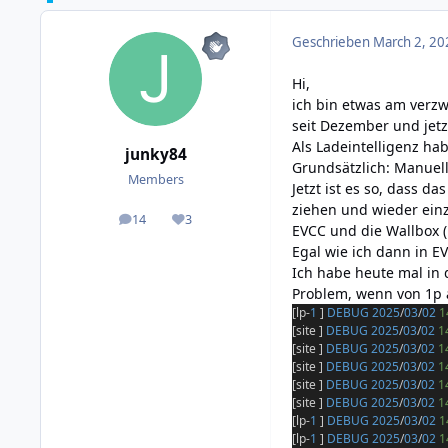
Geschrieben
March 2, 20
Hi,
ich bin etwas am verz
seit Dezember und jetz
Als Ladeintelligenz ha
junky84
Grundsätzlich: Manuell
Members
Jetzt ist es so, dass 
ziehen und wieder einz
14
3
posts
Reputation
EVCC und die Wallbox (
Egal wie ich dann in E
Ich habe heute mal in 
Problem, wenn von 1p 
[lp-
1
]
DEBUG
2025
/
03
/
02
1
[site ]
DEBUG
2025
/
03
/
02
1
[site ]
DEBUG
2025
/
03
/
02
1
[site ]
DEBUG
2025
/
03
/
02
1
[site ]
DEBUG
2025
/
03
/
02
1
[site ]
DEBUG
2025
/
03
/
02
1
[lp-
1
]
DEBUG
2025
/
03
/
02
1
[lp-
1
]
DEBUG
2025
/
03
/
02
1