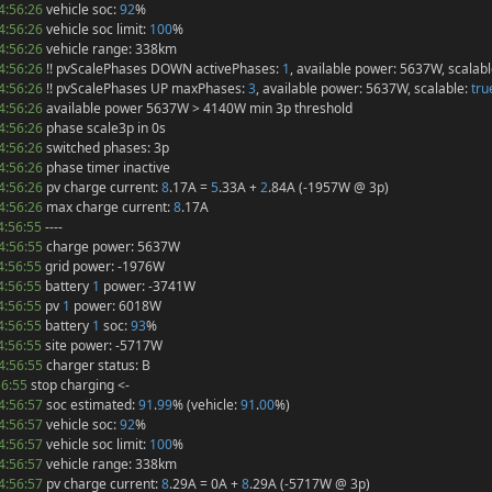
4:56:26
vehicle soc:
92
%
4:56:26
vehicle soc limit:
100
%
4:56:26
vehicle range: 338km
4:56:26
!! pvScalePhases DOWN activePhases:
1
, available power: 5637W, scalab
4:56:26
!! pvScalePhases UP maxPhases:
3
, available power: 5637W, scalable:
tru
4:56:26
available power 5637W > 4140W min 3p threshold
4:56:26
phase scale3p in 0s
4:56:26
switched phases: 3p
4:56:26
phase timer inactive
4:56:26
pv charge current:
8
.17A =
5
.33A +
2
.84A (-1957W @ 3p)
4:56:26
max charge current:
8
.17A
4:56:55
----
4:56:55
charge power: 5637W
4:56:55
grid power: -1976W
4:56:55
battery
1
power: -3741W
4:56:55
pv
1
power: 6018W
4:56:55
battery
1
soc:
93
%
4:56:55
site power: -5717W
4:56:55
charger status: B
56:55
stop charging <-
4:56:57
soc estimated:
91
.
99
% (vehicle:
91
.
00
%)
4:56:57
vehicle soc:
92
%
4:56:57
vehicle soc limit:
100
%
4:56:57
vehicle range: 338km
4:56:57
pv charge current:
8
.29A = 0A +
8
.29A (-5717W @ 3p)