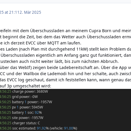
25 at 21:11
2. Mär 2025
weifeln mit dem Überschussladen an meinem Cupra Born und meine
t beginnt die Zeit, bei dem das Wetter auch Überschussladen ermö
be ich derzeit EVCC über MQTT am laufen.
es Laden (nach Plan mit durchgehend 11kW) stellt kein Problem da
das Überschussladen eigentlich am Anfang ganz gut funktioniert, d
ustecken auch nicht weiter lädt, bis zum nächsten Abbruch.
über das WebIf) zeigen beide Ladebereitschaft an. Über die App v
VCC und der Wallbox die Lademodi hin und her schalte, auch zwisch
das EVCC log geschaut, damit ich feststellen kann, wann genau das
auf 3p umgeschaltet wird:
4:56:25
charge power: 3680W
4:56:25
grid power: -0W
4:56:25
battery
1
power: -1957W
4:56:25
pv
1
power: 5945W
4:56:25
battery
1
soc:
92
%
4:56:25
site power: -1957W
4:56:25
charger status: C
4:56:26
soc estimated:
91
.
92
% (vehicle:
91
.
00
%)