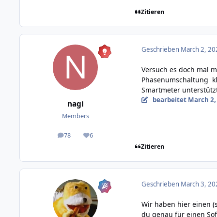
Zitieren
Geschrieben
March 2, 20
Versuch es doch mal m
Phasenumschaltung kla
Smartmeter unterstütz
bearbeitet
March 2,
nagi
Members
78
6
posts
Reputation
Zitieren
Geschrieben
March 3, 20
Wir haben hier einen (
du genau für einen So