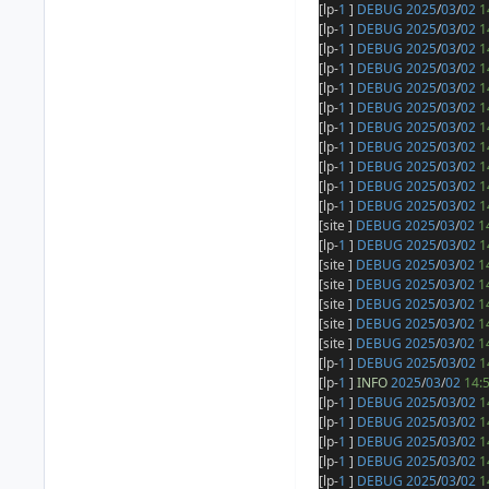
[lp-
1
]
DEBUG
2025
/
03
/
02
1
[lp-
1
]
DEBUG
2025
/
03
/
02
1
[lp-
1
]
DEBUG
2025
/
03
/
02
1
[lp-
1
]
DEBUG
2025
/
03
/
02
1
[lp-
1
]
DEBUG
2025
/
03
/
02
1
[lp-
1
]
DEBUG
2025
/
03
/
02
1
[lp-
1
]
DEBUG
2025
/
03
/
02
1
[lp-
1
]
DEBUG
2025
/
03
/
02
1
[lp-
1
]
DEBUG
2025
/
03
/
02
1
[lp-
1
]
DEBUG
2025
/
03
/
02
1
[lp-
1
]
DEBUG
2025
/
03
/
02
1
[site ]
DEBUG
2025
/
03
/
02
1
[lp-
1
]
DEBUG
2025
/
03
/
02
1
[site ]
DEBUG
2025
/
03
/
02
1
[site ]
DEBUG
2025
/
03
/
02
1
[site ]
DEBUG
2025
/
03
/
02
1
[site ]
DEBUG
2025
/
03
/
02
1
[site ]
DEBUG
2025
/
03
/
02
1
[lp-
1
]
DEBUG
2025
/
03
/
02
1
[lp-
1
]
INFO
2025
/
03
/
02
14:
[lp-
1
]
DEBUG
2025
/
03
/
02
1
[lp-
1
]
DEBUG
2025
/
03
/
02
1
[lp-
1
]
DEBUG
2025
/
03
/
02
1
[lp-
1
]
DEBUG
2025
/
03
/
02
1
[lp-
1
]
DEBUG
2025
/
03
/
02
1