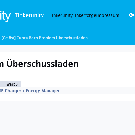
Tinkerunity
Tinkerunity
Tinkerforge
Impressum
D
[Gelöst] Cupra Born Problem Überschussladen
em Überschussladen
warp3
P Charger / Energy Manager