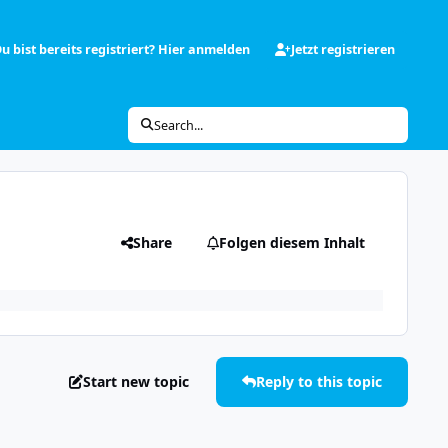
u bist bereits registriert? Hier anmelden
Jetzt registrieren
Search...
Share
Folgen diesem Inhalt
Start new topic
Reply to this topic