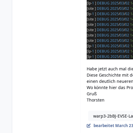
[lp-
1
]
DEBUG
2025
/
03
/
02
1
[site ]
DEBUG
2025
/
03
/
02
1
[lp-
1
]
DEBUG
2025
/
03
/
02
1
[site ]
DEBUG
2025
/
03
/
02
1
[site ]
DEBUG
2025
/
03
/
02
1
[site ]
DEBUG
2025
/
03
/
02
1
[site ]
DEBUG
2025
/
03
/
02
1
[site ]
DEBUG
2025
/
03
/
02
1
[lp-
1
]
DEBUG
2025
/
03
/
02
1
[lp-
1
]
DEBUG
2025
/
03
/
02
1
[lp-
1
]
DEBUG
2025
/
03
/
02
1
Habe jetzt auch mal di
Diese Geschichte mit 
einen deutlich neueren
Wo könnte hier das Prob
Gruß
Thorsten
warp3-2bBJ-EVSE-La
bearbeitet
March 23