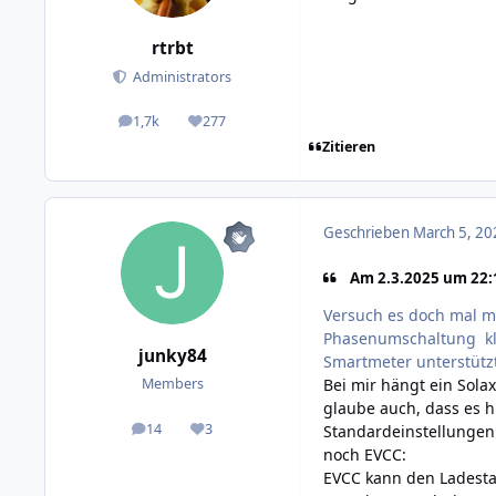
rtrbt
Administrators
1,7k
277
posts
Reputation
Zitieren
Geschrieben
March 5, 20
Am 2.3.2025 um 22:1
Versuch es doch mal m
Phasenumschaltung kla
junky84
Smartmeter unterstütz
Bei mir hängt ein Sola
Members
glaube auch, dass es h
14
3
Standardeinstellungen 
posts
Reputation
noch EVCC:
EVCC kann den Ladestan