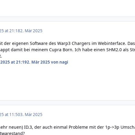
25 at 21:18
2. Mär 2025
it der eigenen Software des Warp3 Chargers im Webinterface. Das
ppt damit bei meinem Cupra Born. Ich habe einen SHM2.0 als Stro
t.
 2025 at 21:19
2. Mär 2025
von nagi
25 at 11:50
3. Mär 2025
sehr neuen) ID.3, der auch einmal Probleme mit der 1p->3p Umscha
ftwarestand?