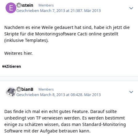
Einstein
Members
Geschrieben
March 7, 2013 at 21:38
7. Mär 2013
Nachdem es eine Weile gedauert hat sind, habe ich jetzt die
Skripte für die Monitoringsoftware Cacti online gestellt
(inklusive Templates).
Weiteres
hier
.
Zitieren
Author stats
FabianB
Members
Geschrieben
March 8, 2013 at 08:42
8. Mär 2013
Das finde ich mal ein echt gutes Feature. Darauf sollte
unbedingt von TF verwiesen werden. Es werden bestimmt
einige zu schätzen wissen, dass man Standard-Monitoring
Software mit der Aufgabe betrauen kann.