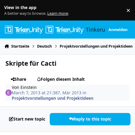
Skip to content
View in the app
×
Di
A better way to browse.
Learn more
.
Tinkerunity
Anmelden
Startseite
Deutsch
Projektvorstellungen und Projektideen
Skripte für Cacti
Share
Folgen diesem Inhalt
Von
Einstein
March 7, 2013 at 21:38
7. Mär 2013
in
Projektvorstellungen und Projektideen
Start new topic
Reply to this topic
Author stats