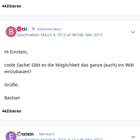
Zitieren
Author stats
batti
Administrators
Geschrieben
March 8, 2013 at 08:54
8. Mär 2013
Hi Einstein,
coole Sache! Gibt es die Möglichkeit das ganze (auch) ins Wiki
einzubauen?
Grüße,
Bastian
Zitieren
Author stats
Einstein
Members
Geschrieben
March 8, 2013 at 11:12
8. Mär 2013