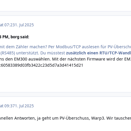
 at 07:23
1. Jul 2025
 PM, borg said:
t dem Zähler machen? Per Modbus/TCP auslesen für PV-Überschussl
(RS485) unterstützt. Du müsstest
zusätzlich einen RTU/TCP-Wand
ns den EM300 auswählen. Mit der nächsten Firmware wird der EM
ec60583389d03fb3422c23d5d7a3d41415d21
 at 09:37
1. Jul 2025
chnellen Antworten, ja geht um PV-Überschuss, Warp3. Wir tausche