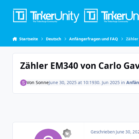
Skip to content
Startseite
Deutsch
Anfängerfragen und FAQ
Zähler
Zähler EM340 von Carlo Ga
Von
Sonne
June 30, 2025 at 10:19
30. Jun 2025
in
Anfän
Geschrieben
June 30, 20