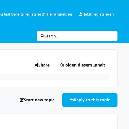
u bist bereits registriert? Hier anmelden
Jetzt registrieren
Search...
Share
Folgen diesem Inhalt
Start new topic
Reply to this topic