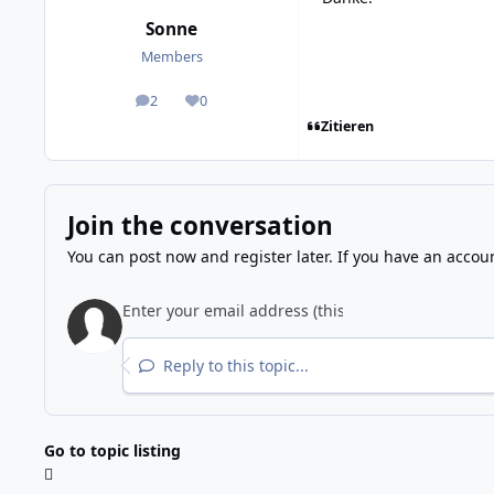
Sonne
Members
2
0
posts
Reputation
Zitieren
Join the conversation
You can post now and register later. If you have an accou
Reply to this topic...
Go to topic listing