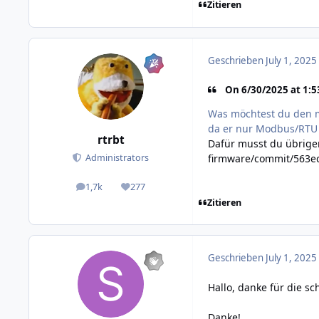
Zitieren
Geschrieben
July 1, 2025
On 6/30/2025 at 1:53
Was möchtest du den mi
da er nur Modbus/RTU 
rtrbt
Dafür musst du übrige
firmware/commit/563
Administrators
1,7k
277
posts
Reputation
Zitieren
Geschrieben
July 1, 2025
Hallo, danke für die s
Danke!