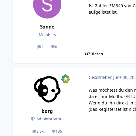
Ist Zähler EM340 von Ca
aufgelistet ist.
Sonne
Members
2
0
posts
Reputation
Zitieren
Geschrieben
June 30, 20
Was möchtest du den mi
da er nur Modbus/RTU 
Wenn du ihn direkt in 
(das Registerset ist nic
borg
Administrators
3,8k
136
posts
Reputation