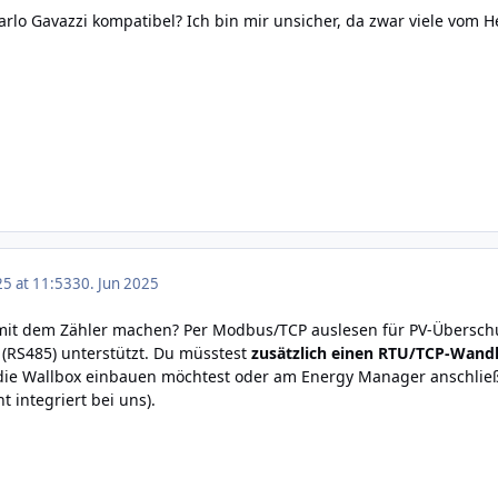
rlo Gavazzi kompatibel? Ich bin mir unsicher, da zwar viele vom Her
25 at 11:53
30. Jun 2025
t dem Zähler machen? Per Modbus/TCP auslesen für PV-Überschussl
(RS485) unterstützt. Du müsstest
zusätzlich einen RTU/TCP-Wand
die Wallbox einbauen möchtest oder am Energy Manager anschließe
ht integriert bei uns).