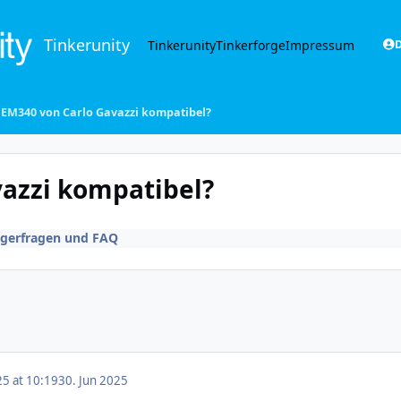
Tinkerunity
Tinkerunity
Tinkerforge
Impressum
D
 EM340 von Carlo Gavazzi kompatibel?
vazzi kompatibel?
gerfragen und FAQ
25 at 10:19
30. Jun 2025