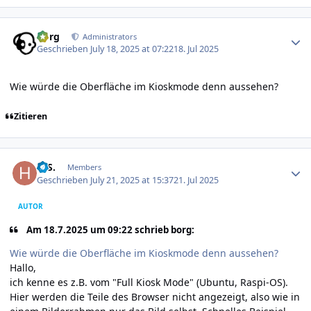
Author stats
borg
Administrators
Geschrieben
July 18, 2025 at 07:22
18. Jul 2025
Wie würde die Oberfläche im
Kioskmode denn aussehen?
Zitieren
Author stats
H.S.
Members
Geschrieben
July 21, 2025 at 15:37
21. Jul 2025
AUTOR
Am 18.7.2025 um 09:22 schrieb borg:
Wie würde die Oberfläche im
Kioskmode denn aussehen?
Hallo,
ich kenne es z.B. vom "Full Kiosk Mode" (Ubuntu, Raspi-OS).
Hier werden die Teile des Browser nicht angezeigt, also wie in