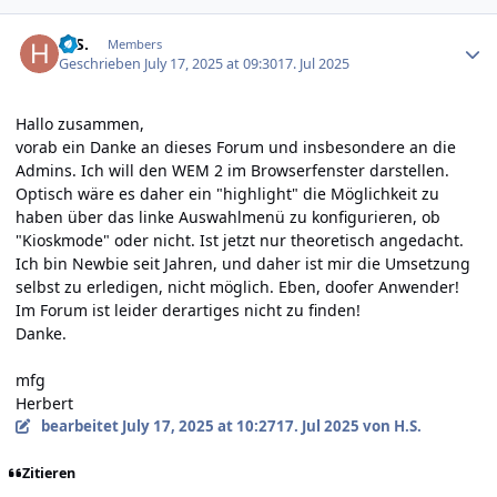
Author stats
H.S.
Members
Geschrieben
July 17, 2025 at 09:30
17. Jul 2025
Hallo zusammen,
vorab ein Danke an dieses Forum und insbesondere an die
Admins. Ich will den WEM 2 im Browserfenster darstellen.
Optisch wäre es daher ein "highlight" die Möglichkeit zu
haben über das linke Auswahlmenü zu konfigurieren, ob
"Kioskmode" oder nicht. Ist jetzt nur theoretisch angedacht.
Ich bin Newbie seit Jahren, und daher ist mir die Umsetzung
selbst zu erledigen, nicht möglich. Eben, doofer Anwender!
Im Forum ist leider derartiges nicht zu finden!
Danke.
mfg
Herbert
bearbeitet
July 17, 2025 at 10:27
17. Jul 2025
von H.S.
Zitieren