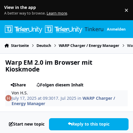
Skip to content
View in the app
×
Di
A better way to browse.
Learn more
.
Tinkerunity
Anmelden
Startseite
Deutsch
WARP Charger / Energy Manager
Wa
Warp EM 2.0 im Browser mit
Kioskmode
Share
Folgen diesem Inhalt
Von
H.S.
July 17, 2025 at 09:30
17. Jul 2025
in
WARP Charger /
Energy Manager
Start new topic
Reply to this topic