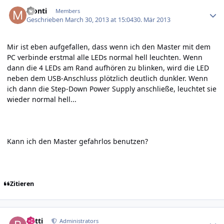
Author stats
Monti
Members
Geschrieben
March 30, 2013 at 15:04
30. Mär 2013
Mir ist eben aufgefallen, dass wenn ich den Master mit dem
PC verbinde erstmal alle LEDs normal hell leuchten. Wenn
dann die 4 LEDs am Rand aufhören zu blinken, wird die LED
neben dem USB-Anschluss plötzlich deutlich dunkler. Wenn
ich dann die Step-Down Power Supply anschließe, leuchtet sie
wieder normal hell...
Kann ich den Master gefahrlos benutzen?
Zitieren
Author stats
batti
Administrators