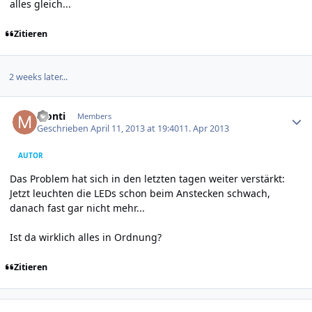
alles gleich...
Zitieren
2 weeks later...
Author stats
Monti
Members
Geschrieben
April 11, 2013 at 19:40
11. Apr 2013
AUTOR
Das Problem hat sich in den letzten tagen weiter verstärkt:
Jetzt leuchten die LEDs schon beim Anstecken schwach,
danach fast gar nicht mehr...
Ist da wirklich alles in Ordnung?
Zitieren
Author stats