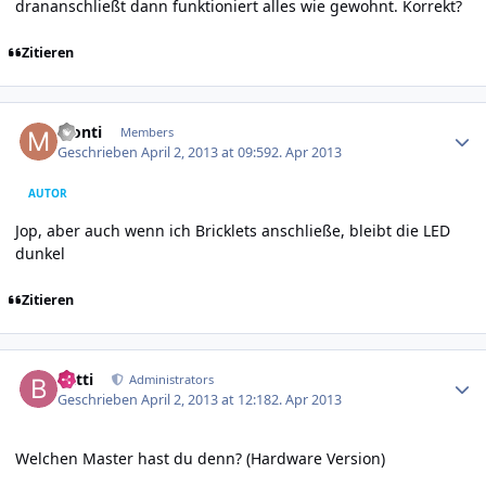
drananschließt dann funktioniert alles wie gewohnt. Korrekt?
Zitieren
Author stats
Monti
Members
Geschrieben
April 2, 2013 at 09:59
2. Apr 2013
AUTOR
Jop, aber auch wenn ich Bricklets anschließe, bleibt die LED
dunkel
Zitieren
Author stats
batti
Administrators
Geschrieben
April 2, 2013 at 12:18
2. Apr 2013
Welchen Master hast du denn? (Hardware Version)