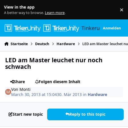
Skip to content
View in the app
×
Di
A better way to browse.
Learn more
.
Tinkerunity
Anmelden
Startseite
Deutsch
Hardware
LED am Master leuchet n
LED am Master leuchet nur noch
schwach
Share
Folgen diesem Inhalt
Von
Monti
March 30, 2013 at 15:04
30. Mär 2013
in
Hardware
Start new topic
Reply to this topic