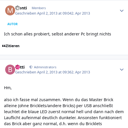
Author stats
Monti
Members
Geschrieben
April 2, 2013 at 09:04
2. Apr 2013
AUTOR
Ich schon alles probiert, selbst anderer Pc bringt nichts
Zitieren
Author stats
batti
Administrators
Geschrieben
April 2, 2013 at 09:36
2. Apr 2013
Hm,
also ich fasse mal zusammen. Wenn du das Master Brick
alleine (ohne Bricklets/andere Bricks) per USB anschließt
leuchtet die blaue LED zuerst normal hell und dann nach dem
Lauflicht aufeinmal deutlich dunkeler. Ansonsten funktioniert
das Brick aber ganz normal, d.h. wenn du Bricklets