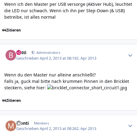
Wenn ich den Master per USB versorge (Aktiver Hub), leuchtet
die LED nur schwach. Wenn ich ihn per Step-Down (& USB)
betreibe, ist alles normal
Zitieren
Author stats
batti
Administrators
Geschrieben
April 2, 2013 at 08:19
2. Apr 2013
Wenn du den Master nur alleine anschließt?
Falls ja, guck mal bitte nach krummen Pinnen in den Bricklet
steckern, siehe hier:
Zitieren
Author stats
Monti
Members
Geschrieben
April 2, 2013 at 08:26
2. Apr 2013