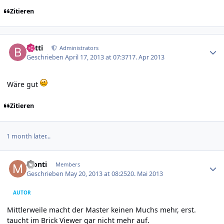
Zitieren
Author stats
batti
Administrators
Geschrieben
April 17, 2013 at 07:37
17. Apr 2013
Wäre gut
Zitieren
1 month later...
Author stats
Monti
Members
Geschrieben
May 20, 2013 at 08:25
20. Mai 2013
AUTOR
Mittlerweile macht der Master keinen Muchs mehr, erst.
taucht im Brick Viewer gar nicht mehr auf.