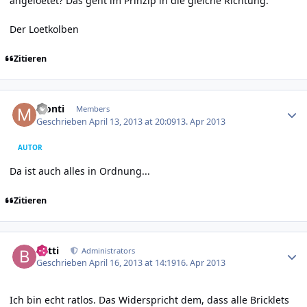
angeloetet? Das geht im Prinzip in die gleiche Richtung.
Der Loetkolben
Zitieren
Author stats
Monti
Members
Geschrieben
April 13, 2013 at 20:09
13. Apr 2013
AUTOR
Da ist auch alles in Ordnung...
Zitieren
Author stats
batti
Administrators
Geschrieben
April 16, 2013 at 14:19
16. Apr 2013
Ich bin echt ratlos. Das Widerspricht dem, dass alle Bricklets