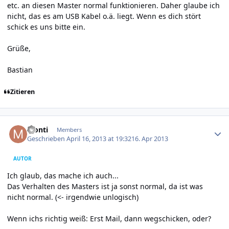
etc. an diesen Master normal funktionieren. Daher glaube ich
nicht, das es am USB Kabel o.ä. liegt. Wenn es dich stört
schick es uns bitte ein.
Grüße,
Bastian
Zitieren
Author stats
Monti
Members
Geschrieben
April 16, 2013 at 19:32
16. Apr 2013
AUTOR
Ich glaub, das mache ich auch...
Das Verhalten des Masters ist ja sonst normal, da ist was
nicht normal. (<- irgendwie unlogisch)
Wenn ichs richtig weiß: Erst Mail, dann wegschicken, oder?