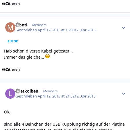
Zitieren
Author stats
Monti
Members
Geschrieben
April 12, 2013 at 13:00
12. Apr 2013
AUTOR
Hab schon diverse Kabel getestet...
Immer das gleiche...
Zitieren
Author stats
Loetkolben
Members
Geschrieben
April 12, 2013 at 21:32
12. Apr 2013
Ok,
sind alle 4 Beinchen der USB Kupplung richtig auf der Platine