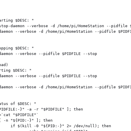
rting $DESC: "

stop-daemon --verbose -d /home/pi/HomeStation --pidfile $
daemon --verbose -d /home/pi/HomeStation --pidfile $PIDFI
pping $DESC: "

daemon --verbose --pidfile $PIDFILE --stop

ad)

ting $DESC: "

daemon --verbose --pidfile $PIDFILE --stop

daemon --verbose -d /home/pi/HomeStation --pidfile $PIDFI
tus of $DESC: "

PIDFILE:-}" -a -r "$PIDFILE" ]; then

`cat "$PIDFILE"`

[ -n "${PID:-}" ]; then

     if $(kill -0 "${PID:-}" 2> /dev/null); then
