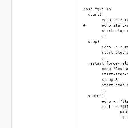
case "$1" in

  start)

        echo -n "Sta
#       echo start-
        start-stop-
        ;;

  stop)

        echo -n "Sto
        start-stop-
        ;;

  restart|force-relo
        echo "Restar
        start-stop-
        sleep 3

        start-stop-
        ;;

  status)

        echo -n "Sta
        if [ -n "${
                PID=
                if 
                   