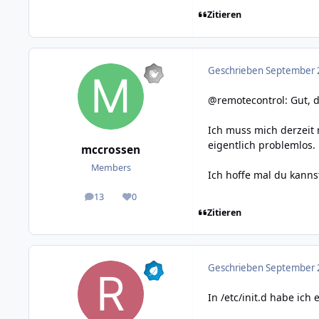
Zitieren
Geschrieben
September 2
@remotecontrol: Gut, d
Ich muss mich derzeit 
eigentlich problemlos.
mccrossen
Members
Ich hoffe mal du kannst
13
0
posts
Reputation
Zitieren
Geschrieben
September 2
In /etc/init.d habe ich 