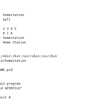
 homestation

 $all

 2 3 4 5

 0 1 6

 homestation

 Home Station

:/sbin:/bin:/usr/sbin:/usr/bin

n/homestation

ME.pid

in program

d $PIDFILE"

xit 0
