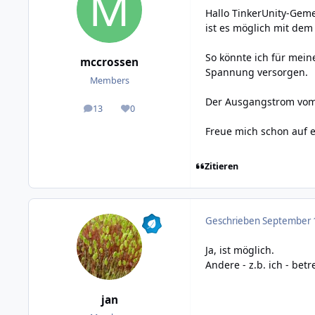
Hallo TinkerUnity-Gem
ist es möglich mit de
So könnte ich für mein
mccrossen
Spannung versorgen.
Members
Der Ausgangstrom vom 
13
0
posts
Reputation
Freue mich schon auf 
Zitieren
Geschrieben
September 1
Ja, ist möglich.
Andere - z.b. ich - be
jan