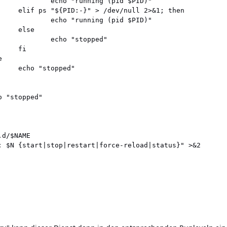
             echo "running (pid $PID)"

     elif ps "${PID:-}" > /dev/null 2>&1; then

             echo "running (pid $PID)"

    else

             echo "stopped"

    fi



    echo "stopped"

 "stopped"

d/$NAME

: $N {start|stop|restart|force-reload|status}" >&2
