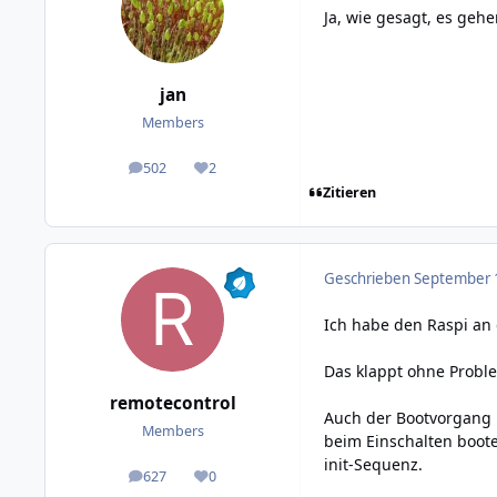
Ja, wie gesagt, es ge
jan
Members
502
2
posts
Reputation
Zitieren
Geschrieben
September 1
Ich habe den Raspi an
Das klappt ohne Proble
remotecontrol
Auch der Bootvorgang l
Members
beim Einschalten boote
init-Sequenz.
627
0
posts
Reputation