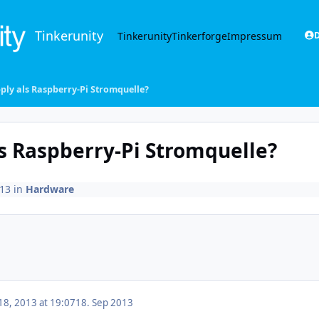
Tinkerunity
Tinkerunity
Tinkerforge
Impressum
D
ly als Raspberry-Pi Stromquelle?
s Raspberry-Pi Stromquelle?
013
in
Hardware
8, 2013 at 19:07
18. Sep 2013