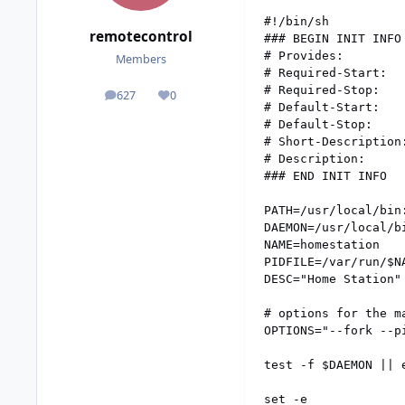
#!/bin/sh

remotecontrol
### BEGIN INIT INFO

# Provides:         
Members
# Required-Start:   
# Required-Stop:

627
0
posts
Reputation
# Default-Start:    
# Default-Stop:     
# Short-Description:
# Description:      
### END INIT INFO

PATH=/usr/local/bin
DAEMON=/usr/local/bi
NAME=homestation

PIDFILE=/var/run/$NA
DESC="Home Station"

# options for the ma
OPTIONS="--fork --pi
test -f $DAEMON || e
set -e
