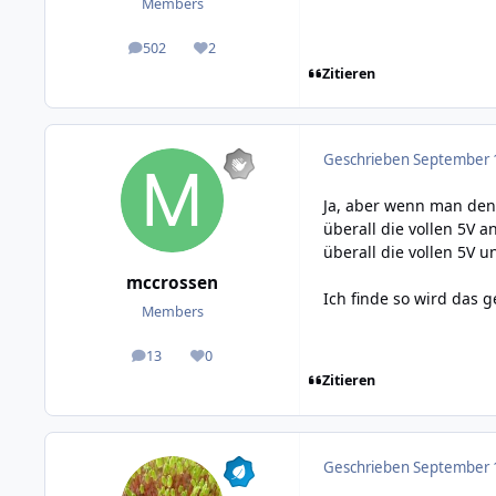
Members
502
2
posts
Reputation
Zitieren
Geschrieben
September 1
Ja, aber wenn man den
überall die vollen 5V 
überall die vollen 5V 
mccrossen
Ich finde so wird das 
Members
13
0
posts
Reputation
Zitieren
Geschrieben
September 1