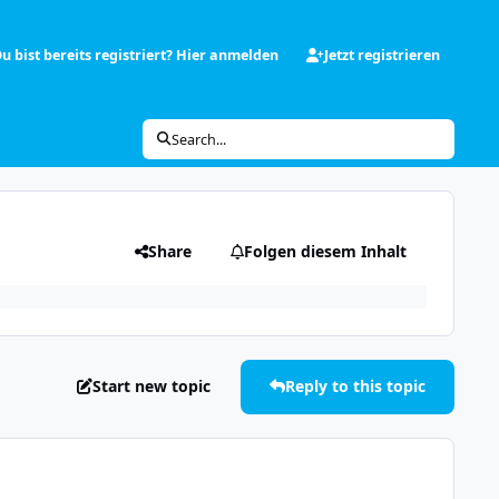
u bist bereits registriert? Hier anmelden
Jetzt registrieren
Search...
Share
Folgen diesem Inhalt
Start new topic
Reply to this topic