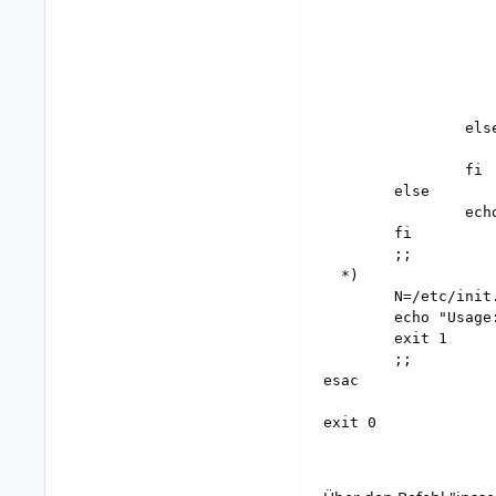
                   
                   
                   
                    
                   
                    
                else
                    
                fi

        else

                echo
        fi

        ;;

  *)

        N=/etc/init.
        echo "Usage
        exit 1

        ;;

esac
