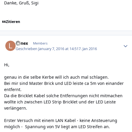
Danke, Gruß, Sigi
Zitieren
Author stats
Lunex
Members
Geschrieben
January 7, 2016 at 14:51
7. Jan 2016
Hi,
genau in die selbe Kerbe will ich auch mal schlagen.
Bei mir sind Master Brick und LED leiste ca 5m von einander
entfernt.
Da die Bricklet Kabel solche Entfernungen nicht mitmachen
wollte ich zwischen LED Strip Bricklet und der LED Leiste
verlängern.
Erster Versuch mit einem LAN Kabel - keine Ansteuerung
möglich - Spannung von 5V liegt am LED Streifen an.