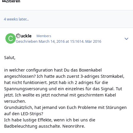
Zitieren
4 weeks later...
Author stats
chuckle
Members
Geschrieben
March 14, 2016 at 15:16
14. Mär 2016
Salut,
in welcher configuration hast Du das Boxenkabel
angeschlossen? Ich hatte auch zuerst 3-adriges Stromkabel,
hat nicht funktioniert. Jetzt hab ich 2 adriges für die
Spannungsversorung und ein einzelnes für das Signal. Tut
jetzt. Ich wollte es jetzt nochmal mit geschirmtem Kabel
versuchen.
Grundsätzlich, hat jemand von Euch Probleme mit Störungen
auf den LED-Strips?
Ich habe lustige Effekte, wenn ich bei uns die
Badbeleuchtung ausschalte. Neonröhre.