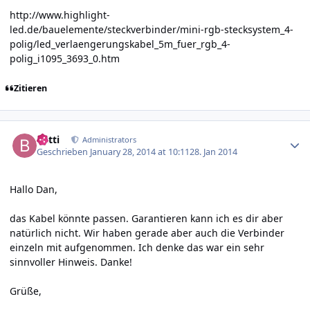
http://www.highlight-
led.de/bauelemente/steckverbinder/mini-rgb-stecksystem_4-
polig/led_verlaengerungskabel_5m_fuer_rgb_4-
polig_i1095_3693_0.htm
Zitieren
Author stats
batti
Administrators
Geschrieben
January 28, 2014 at 10:11
28. Jan 2014
Hallo Dan,
das Kabel könnte passen. Garantieren kann ich es dir aber
natürlich nicht. Wir haben gerade aber auch die Verbinder
einzeln mit aufgenommen. Ich denke das war ein sehr
sinnvoller Hinweis. Danke!
Grüße,