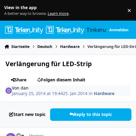
Skip to content
View in the app
×
Di
A better way to browse.
Learn more
.
Tinkerunity
Anmelden
Startseite
Deutsch
Hardware
Verlängerung für LED-Str
Verlängerung für LED-Strip
Share
Folgen diesem Inhalt
Von
dan
January 25, 2014 at 19:44
25. Jan 2014
in
Hardware
Start new topic
Reply to this topic
Author stats
dan
Members