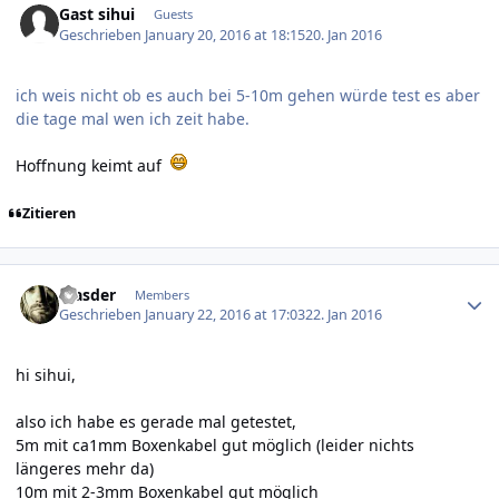
Gast sihui
Guests
Geschrieben
January 20, 2016 at 18:15
20. Jan 2016
ich weis nicht ob es auch bei 5-10m gehen würde test es aber
die tage mal wen ich zeit habe.
Hoffnung keimt auf
Zitieren
Author stats
Masder
Members
Geschrieben
January 22, 2016 at 17:03
22. Jan 2016
hi sihui,
also ich habe es gerade mal getestet,
5m mit ca1mm Boxenkabel gut möglich (leider nichts
längeres mehr da)
10m mit 2-3mm Boxenkabel gut möglich