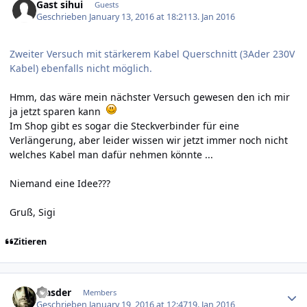
Gast sihui
Guests
Geschrieben
January 13, 2016 at 18:21
13. Jan 2016
Zweiter Versuch mit stärkerem Kabel Querschnitt (3Ader 230V
Kabel) ebenfalls nicht möglich.
Hmm, das wäre mein nächster Versuch gewesen den ich mir
ja jetzt sparen kann
Im Shop gibt es sogar die
Steckverbinder für eine
Verlängerung
, aber leider wissen wir jetzt immer noch nicht
welches Kabel man dafür nehmen könnte ...
Niemand eine Idee???
Gruß, Sigi
Zitieren
Author stats
Masder
Members
Geschrieben
January 19, 2016 at 12:47
19. Jan 2016